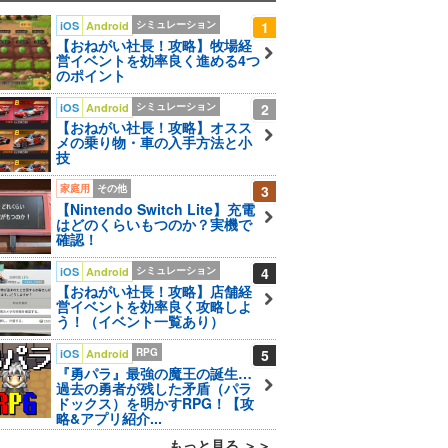
シミュレーション
1
iOS
Android
【おねがい社長！攻略】牧場経
営イベントを効率良く進める4つ
のポイント
シミュレーション
2
iOS
Android
【おねがい社長！攻略】オスス
メの乗り物・車の入手方法と小
技
家庭用
その他
3
【Nintendo Switch Lite】充電
はどのくらいもつのか？実機で
確認！
シミュレーション
4
iOS
Android
【おねがい社長！攻略】店舗経
営イベントを効率良く攻略しよ
う！（イベント一覧あり）
RPG
5
iOS
Android
『勇パラ』最強の魔王の誕生…
過去の勇者が残した矛盾（パラ
ドックス）を明かすRPG！【攻
略&アプリ紹介...
もっと見る ＞＞