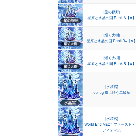
[星の原野]
星原と水晶の国 Rank A【∞】
[燿く大樹]
星原と水晶の国 Rank B+【∞
[燿く大樹]
星原と水晶の国 Rank B【∞】
[水晶宮]
epilog 風に咲う二輪草
[水晶宮]
World End Match ファースト
ディ 2〜5/5