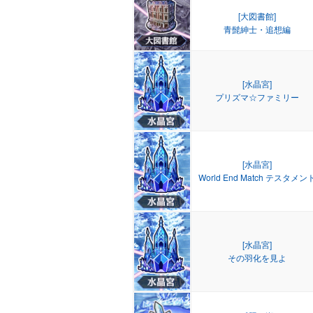
[大図書館]
青髭紳士・追想編
[水晶宮]
プリズマ☆ファミリー
[水晶宮]
World End Match テスタメン
[水晶宮]
その羽化を見よ