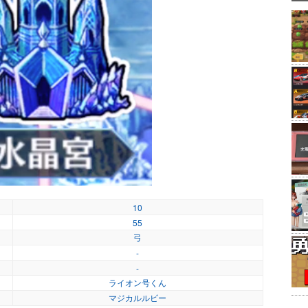
10
55
弓
-
-
ライオン号くん
マジカルルビー