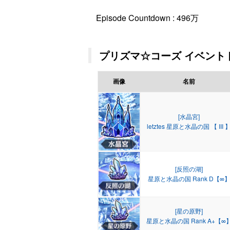
Episode Countdown : 496万
プリズマ☆コーズ イベントド
画像
名前
[水晶宮]
letztes 星原と水晶の国 【 III 
[反照の湖]
星原と水晶の国 Rank D【∞
[星の原野]
星原と水晶の国 Rank A+【∞