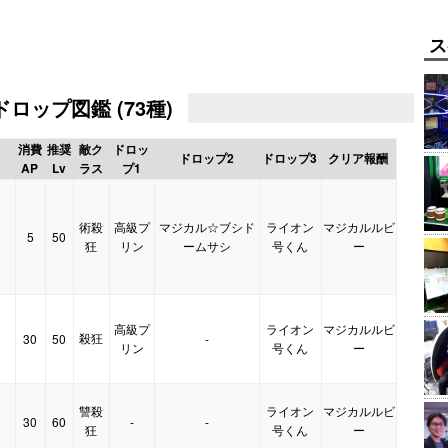
ス
ロップ図鑑 (73種)
消費
推奨
敵ク
ドロッ
ドロップ2
ドロップ3
クリア報酬
AP
Lv
ラス
プ1
術殺
高級プ
マジカル☆ブシド
ライオン
マジカルルビ
5
50
】
狂
リン
ームサシ
号くん
ー
高級プ
ライオン
マジカルルビ
殺狂
30
50
-
】
リン
号くん
ー
讐殺
ライオン
マジカルルビ
30
60
-
-
】
狂
号くん
ー