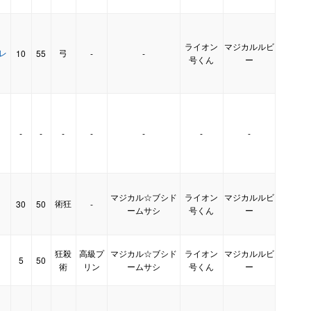
ライオン
マジカルルビ
・レ
弓
10
55
-
-
号くん
ー
-
-
-
-
-
-
-
】
マジカル☆ブシド
ライオン
マジカルルビ
術狂
30
50
-
】
ームサシ
号くん
ー
狂殺
高級プ
マジカル☆ブシド
ライオン
マジカルルビ
5
50
】
術
リン
ームサシ
号くん
ー
-
-
-
-
-
-
-