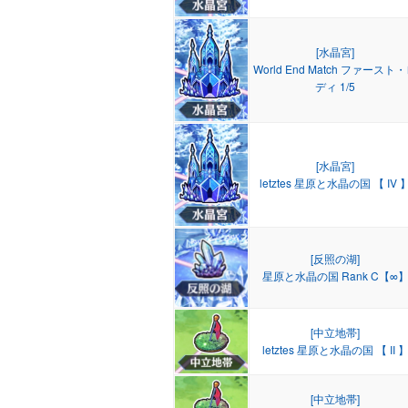
[水晶宮]
World End Match ファースト
ディ 1/5
[水晶宮]
letztes 星原と水晶の国 【 IV 
[反照の湖]
星原と水晶の国 Rank C【∞
[中立地帯]
letztes 星原と水晶の国 【 II 
[中立地帯]