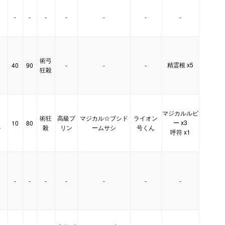
-
-
-
-
-
-
-
術弓
精霊根 x5
40
90
-
-
-
狂殺
マジカルルビ
術狂
高級プ
マジカル☆ブシド
ライオン
ー x3
10
80
ト
殺
リン
ームサシ
号くん
呼符 x1
-
-
-
-
-
-
-