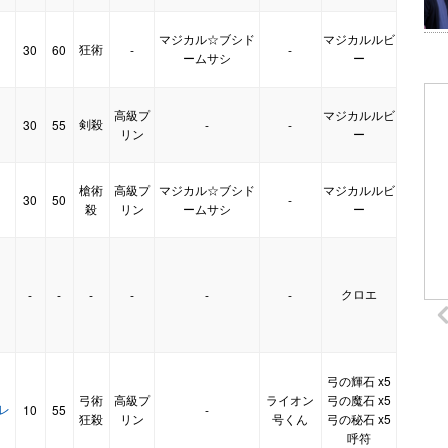
マジカル☆ブシド
マジカルルビ
狂術
30
60
-
-
ームサシ
ー
高級プ
マジカルルビ
剣殺
30
55
-
-
】
リン
ー
槍術
高級プ
マジカル☆ブシド
マジカルルビ
30
50
-
殺
リン
ームサシ
ー
クロエ
-
-
-
-
-
-
弓の輝石 x5
弓術
高級プ
ライオン
弓の魔石 x5
・レ
10
55
-
狂殺
リン
号くん
弓の秘石 x5
呼符