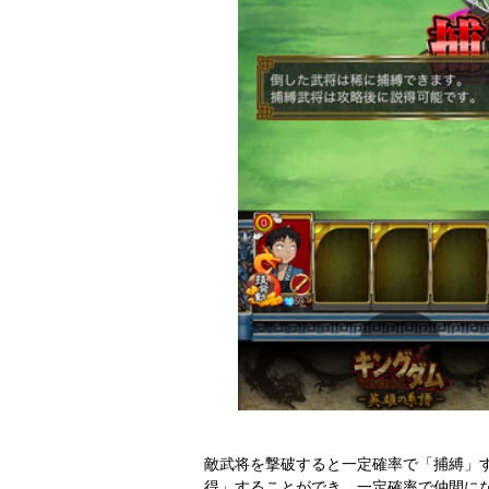
敵武将を撃破すると一定確率で「捕縛」
得」することができ、一定確率で仲間に