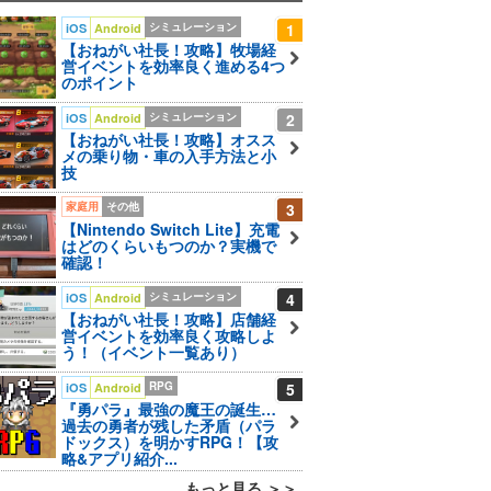
シミュレーション
1
iOS
Android
【おねがい社長！攻略】牧場経
営イベントを効率良く進める4つ
のポイント
シミュレーション
2
iOS
Android
【おねがい社長！攻略】オスス
メの乗り物・車の入手方法と小
技
家庭用
その他
3
【Nintendo Switch Lite】充電
はどのくらいもつのか？実機で
確認！
シミュレーション
4
iOS
Android
【おねがい社長！攻略】店舗経
営イベントを効率良く攻略しよ
う！（イベント一覧あり）
RPG
5
iOS
Android
『勇パラ』最強の魔王の誕生…
過去の勇者が残した矛盾（パラ
ドックス）を明かすRPG！【攻
略&アプリ紹介...
もっと見る ＞＞