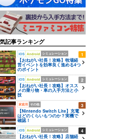
気記事ランキング
シミュレーション
1
iOS
Android
【おねがい社長！攻略】牧場経
営イベントを効率良く進める4つ
のポイント
シミュレーション
2
iOS
Android
【おねがい社長！攻略】オスス
メの乗り物・車の入手方法と小
技
家庭用
その他
3
【Nintendo Switch Lite】充電
はどのくらいもつのか？実機で
確認！
シミュレーション
4
iOS
Android
【おねがい社長！攻略】店舗経