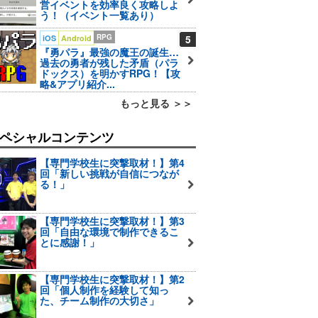
営イベントを効率良く攻略しよ
う！（イベント一覧あり）
RPG
5
iOS
Android
『勇パラ』最強の魔王の誕生…
過去の勇者が残した矛盾（パラ
ドックス）を明かすRPG！【攻
略&アプリ紹介...
もっと見る ＞＞
ペシャルコンテンツ
【専門学校生に突撃取材！】第4
回「新しい挑戦が自信につなが
る！」
【専門学校生に突撃取材！】第3
回「自由な環境で制作できるこ
とに感謝！」
【専門学校生に突撃取材！】第2
回「個人制作を経験して知っ
た、チーム制作の大切さ」