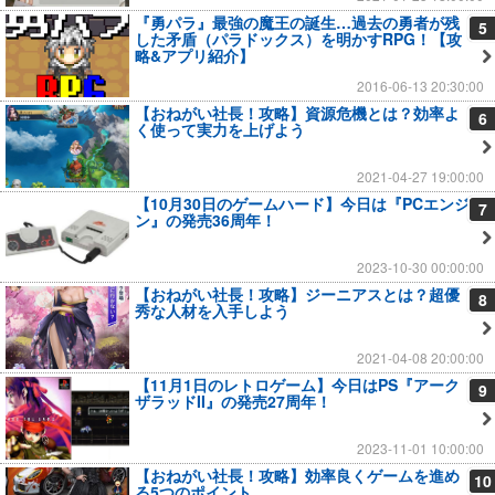
『勇パラ』最強の魔王の誕生…過去の勇者が残
5
した矛盾（パラドックス）を明かすRPG！【攻
略&アプリ紹介】
2016-06-13 20:30:00
【おねがい社長！攻略】資源危機とは？効率よ
6
く使って実力を上げよう
2021-04-27 19:00:00
【10月30日のゲームハード】今日は『PCエンジ
7
ン』の発売36周年！
2023-10-30 00:00:00
【おねがい社長！攻略】ジーニアスとは？超優
8
秀な人材を入手しよう
2021-04-08 20:00:00
【11月1日のレトロゲーム】今日はPS『アーク
9
ザラッドII』の発売27周年！
2023-11-01 10:00:00
【おねがい社長！攻略】効率良くゲームを進め
10
る5つのポイント