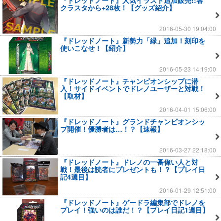
クラスタから+28枚！【グッズ紹介】
2016-05-30 19:04:00
『ドレッドノート』新勢力「緑」追加！刻印を
使いこなせ！【紹介】
2016-05-23 14:19:00
『ドレッドノート』チャンピオンシップに潜
入！サイドイベントでドレノユーザーと対戦！
【取材】
2016-04-01 15:06:00
『ドレッドノート』グランドチャンピオンシッ
プ開催！優勝者は…！？【速報】
2016-03-27 22:18:00
『ドレッドノート』ドレノの一番偉い人と対
戦！最後は読者にプレゼントも！？【プレイ日
記4週目】
2016-01-29 12:51:00
『ドレッドノート』ゲードラ編集部でドレノを
プレイ！強いのは誰だ！？【プレイ日記1週目】