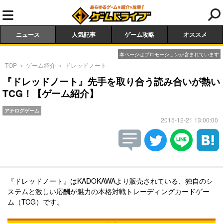
ニュース
人気記事
ゲーム攻略
オススメ
本ページはプロモーションが含まれています
TOP
＞
ゲーム紹介
＞
ドレッドノート
『ドレッドノート』先手を取り合う読み合いが熱い
TCG！【ゲーム紹介】
アナログゲーム
2015-12-21 13:00:00
『ドレッドノート』はKADOKAWAより販売されている、独自のシ
ステムと激しい応酬が魅力の本格対戦トレーディングカードゲー
ム（TCG）です。