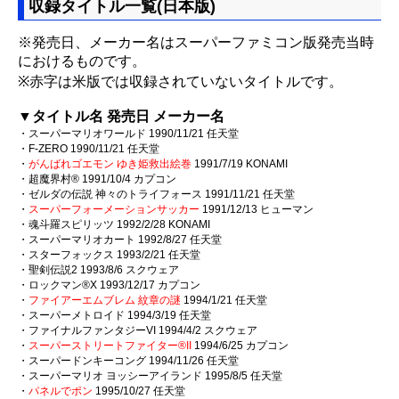
収録タイトル一覧(日本版)
※発売日、メーカー名はスーパーファミコン版発売当時
におけるものです。
※赤字は米版では収録されていないタイトルです。
▼タイトル名 発売日 メーカー名
・スーパーマリオワールド 1990/11/21 任天堂
・F-ZERO 1990/11/21 任天堂
・
がんばれゴエモン ゆき姫救出絵巻
1991/7/19 KONAMI
・超魔界村® 1991/10/4 カプコン
・ゼルダの伝説 神々のトライフォース 1991/11/21 任天堂
・
スーパーフォーメーションサッカー
1991/12/13 ヒューマン
・魂斗羅スピリッツ 1992/2/28 KONAMI
・スーパーマリオカート 1992/8/27 任天堂
・スターフォックス 1993/2/21 任天堂
・聖剣伝説2 1993/8/6 スクウェア
・ロックマン®X 1993/12/17 カプコン
・
ファイアーエムブレム 紋章の謎
1994/1/21 任天堂
・スーパーメトロイド 1994/3/19 任天堂
・ファイナルファンタジーVI 1994/4/2 スクウェア
・
スーパーストリートファイター®II
1994/6/25 カプコン
・スーパードンキーコング 1994/11/26 任天堂
・スーパーマリオ ヨッシーアイランド 1995/8/5 任天堂
・
パネルでポン
1995/10/27 任天堂