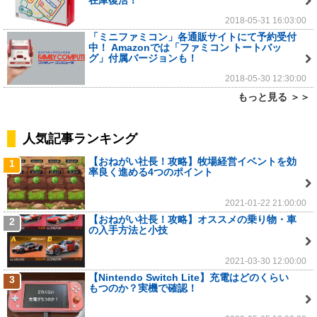
2018-05-31 16:03:00
「ミニファミコン」各通販サイトにて予約受付
中！ Amazonでは「ファミコン トートバッ
グ」付属バージョンも！
2018-05-30 12:30:00
もっと見る ＞＞
人気記事ランキング
【おねがい社長！攻略】牧場経営イベントを効
1
率良く進める4つのポイント
2021-01-22 21:00:00
【おねがい社長！攻略】オススメの乗り物・車
2
の入手方法と小技
2021-03-30 12:00:00
【Nintendo Switch Lite】充電はどのくらい
3
もつのか？実機で確認！