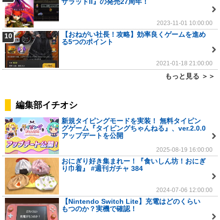
ザラッドII』の発売27周年！
2023-11-01 10:00:00
【おねがい社長！攻略】効率良くゲームを進め
10
る5つのポイント
2021-01-18 21:00:00
もっと見る ＞＞
編集部イチオシ
新規タイピングモードを実装！ 無料タイピン
グゲーム『タイピングちゃんねる』、ver.2.0.0
アップデートを公開
2025-08-19 16:00:00
おにぎり好き集まれー！『食いしん坊！おにぎ
り巾着』 #週刊ガチャ 384
2024-07-06 12:00:00
【Nintendo Switch Lite】充電はどのくらい
もつのか？実機で確認！