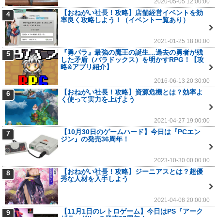
2020-05-05 12:00:00
【おねがい社長！攻略】店舗経営イベントを効
4
率良く攻略しよう！（イベント一覧あり）
2021-01-25 18:00:00
『勇パラ』最強の魔王の誕生…過去の勇者が残
5
した矛盾（パラドックス）を明かすRPG！【攻
略&アプリ紹介】
2016-06-13 20:30:00
【おねがい社長！攻略】資源危機とは？効率よ
6
く使って実力を上げよう
2021-04-27 19:00:00
【10月30日のゲームハード】今日は『PCエン
7
ジン』の発売36周年！
2023-10-30 00:00:00
【おねがい社長！攻略】ジーニアスとは？超優
8
秀な人材を入手しよう
2021-04-08 20:00:00
【11月1日のレトロゲーム】今日はPS『アーク
9