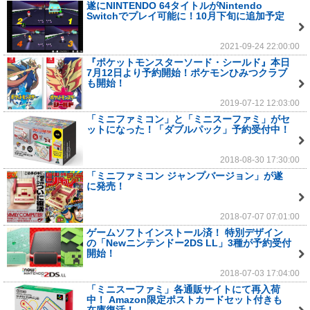
遂にNINTENDO 64タイトルがNintendo
Switchでプレイ可能に！10月下旬に追加予定
2021-09-24 22:00:00
『ポケットモンスターソード・シールド』本日
7月12日より予約開始！ポケモンひみつクラブ
も開始！
2019-07-12 12:03:00
「ミニファミコン」と「ミニスーファミ」がセ
ットになった！「ダブルパック」予約受付中！
2018-08-30 17:30:00
「ミニファミコン ジャンプバージョン」が遂
に発売！
2018-07-07 07:01:00
ゲームソフトインストール済！ 特別デザイン
の「Newニンテンドー2DS LL」3種が予約受付
開始！
2018-07-03 17:04:00
「ミニスーファミ」各通販サイトにて再入荷
中！ Amazon限定ポストカードセット付きも
在庫復活！