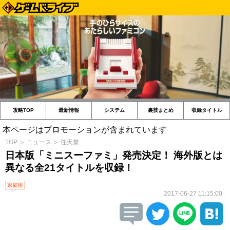
攻略TOP
最新情報
システム
裏技まとめ
収録タイトル
本ページはプロモーションが含まれています
TOP
＞
ニュース
＞
任天堂
日本版「ミニスーファミ」発売決定！ 海外版とは
異なる全21タイトルを収録！
家庭用
2017-06-27 11:15:00