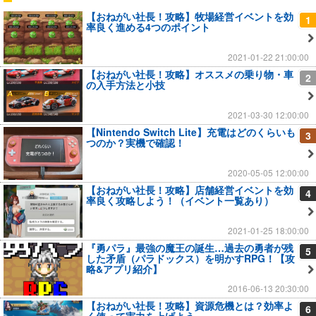
【おねがい社長！攻略】牧場経営イベントを効
1
率良く進める4つのポイント
2021-01-22 21:00:00
【おねがい社長！攻略】オススメの乗り物・車
2
の入手方法と小技
2021-03-30 12:00:00
【Nintendo Switch Lite】充電はどのくらいも
3
つのか？実機で確認！
2020-05-05 12:00:00
【おねがい社長！攻略】店舗経営イベントを効
4
率良く攻略しよう！（イベント一覧あり）
2021-01-25 18:00:00
『勇パラ』最強の魔王の誕生…過去の勇者が残
5
した矛盾（パラドックス）を明かすRPG！【攻
略&アプリ紹介】
2016-06-13 20:30:00
【おねがい社長！攻略】資源危機とは？効率よ
6
く使って実力を上げよう