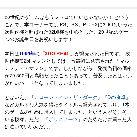
20世紀のゲームはもうレトロでいいじゃないか！ という
ことで、本コーナーでは PS、SS、PC-FXに3DOといった
次世代機と呼ばれた32bit機を中心とした、20世紀のゲー
ムのお誕生日をお祝いします！
本日は
1994年
に
「3DO REAL」
が発売された日です。“次
世代機”32bitマシンとしては一番最初に発売された「マル
チメディアマシン」です。しかしながら、発売当初の価格
が79,800円と高額だったこともあって、普及したとはいい
がたいハードとなってしまいました。
とはいえ、『
アローン・イン・ザ・ダーク
』『
Dの食卓
』
などカルトな人気を得たタイトルも発売されており、1本
のゲームのために購入してしまった、という人がそこそこ
いる模様。ただ、『
ポリスノーツ
』のためだけに買った人
は泣いていいんだよ。