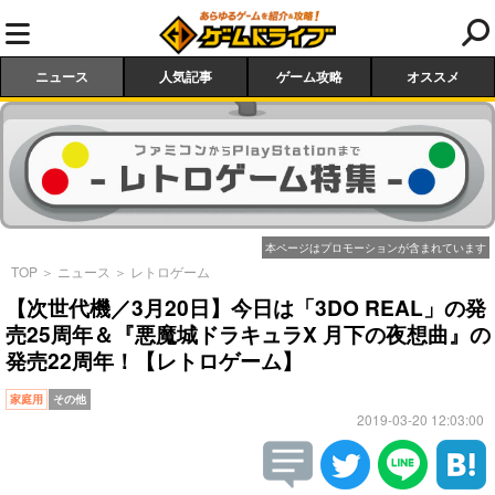
ニュース
人気記事
ゲーム攻略
オススメ
本ページはプロモーションが含まれています
TOP
＞
ニュース
＞
レトロゲーム
【次世代機／3月20日】今日は「3DO REAL」の発
売25周年＆『悪魔城ドラキュラX 月下の夜想曲』の
発売22周年！【レトロゲーム】
家庭用
その他
2019-03-20 12:03:00