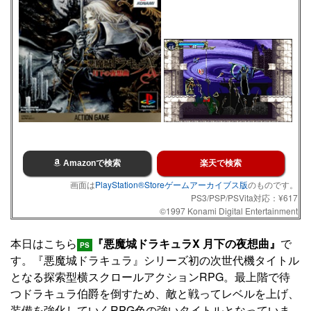
Amazonで検索
楽天で検索
画面は
PlayStation®Storeゲームアーカイブス版
のものです。
PS3/PSP/PSVita対応：¥617
©1997 Konami Digital Entertainment
本日はこちら
『悪魔城ドラキュラX 月下の夜想曲』
で
PS
す。『悪魔城ドラキュラ』シリーズ初の次世代機タイトル
となる探索型横スクロールアクションRPG。最上階で待
つドラキュラ伯爵を倒すため、敵と戦ってレベルを上げ、
装備を強化していくRPG色の強いタイトルとなっていま