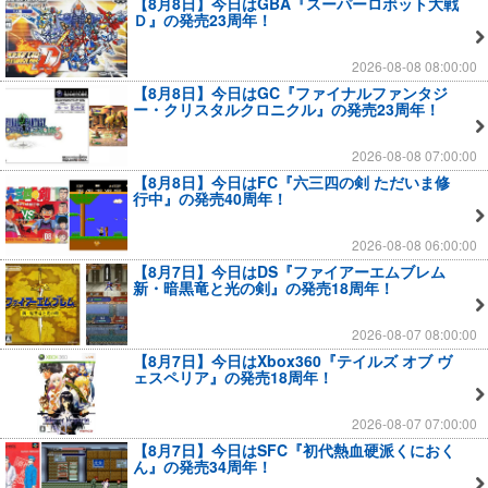
【8月8日】今日はGBA『スーパーロボット大戦
Ｄ』の発売23周年！
2026-08-08 08:00:00
【8月8日】今日はGC『ファイナルファンタジ
ー・クリスタルクロニクル』の発売23周年！
2026-08-08 07:00:00
【8月8日】今日はFC『六三四の剣 ただいま修
行中』の発売40周年！
2026-08-08 06:00:00
【8月7日】今日はDS『ファイアーエムブレム
新・暗黒竜と光の剣』の発売18周年！
2026-08-07 08:00:00
【8月7日】今日はXbox360『テイルズ オブ ヴ
ェスペリア』の発売18周年！
2026-08-07 07:00:00
【8月7日】今日はSFC『初代熱血硬派くにおく
ん』の発売34周年！