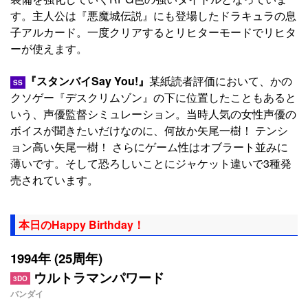
す。主人公は『悪魔城伝説』にも登場したドラキュラの息
子アルカード。一度クリアするとリヒターモードでリヒタ
ーが使えます。
『スタンバイSay You!』
某紙読者評価において、かの
SS
クソゲー『デスクリムゾン』の下に位置したこともあると
いう、声優監督シミュレーション。当時人気の女性声優の
ボイスが聞きたいだけなのに、何故か矢尾一樹！ テンシ
ョン高い矢尾一樹！ さらにゲーム性はオブラート並みに
薄いです。そして恐ろしいことにジャケット違いで3種発
売されています。
本日のHappy Birthday！
1994年 (25周年)
ウルトラマンパワード
3DO
バンダイ