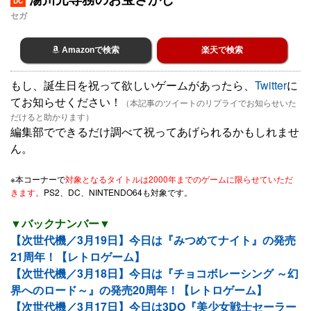
DC
セガ
Amazonで検索
楽天で検索
もし、誕生日を祝って欲しいゲームがあったら、
Twitter
に
てお知らせください！
（本記事のツイートのリプライでお知らせいた
だけると助かります）
編集部でできるだけ調べて祝ってあげられるかもしれませ
ん。
※本コーナーで
対象となるタイトルは2000年までのゲームに限らせていただ
きます。
PS2、DC、NINTENDO64も対象です。
▼バックナンバー▼
【次世代機／3月19日】今日は『みつめてナイト』の発売
21周年！【レトロゲーム】
【次世代機／3月18日】今日は『チョコボレーシング ～幻
界へのロード～』の発売20周年！【レトロゲーム】
【次世代機／3月17日】今日は3DO『美少女戦士セーラー