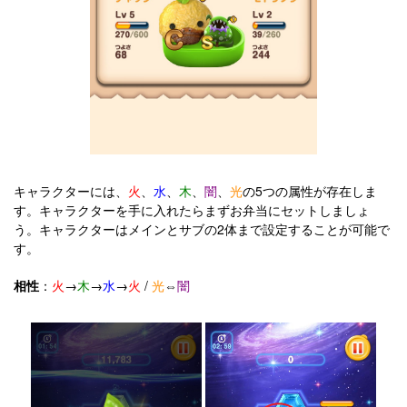
キャラクターには、
火
、
水
、
木
、
闇
、
光
の5つの属性が存在しま
す。キャラクターを手に入れたらまずお弁当にセットしましょ
う。キャラクターはメインとサブの2体まで設定することが可能で
す。
相性
：
火
→
木
→
水
→
火
/
光
⇔
闇