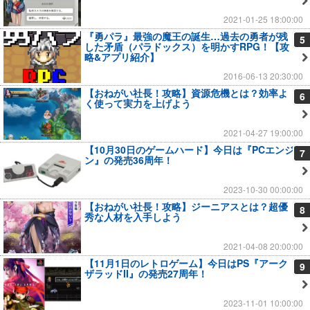
2021-01-25 18:00:00
『勇パラ』最強の魔王の誕生…過去の勇者が残
5
した矛盾（パラドックス）を明かすRPG！【攻
略&アプリ紹介】
2016-06-13 20:30:00
【おねがい社長！攻略】資源危機とは？効率よ
6
く使って実力を上げよう
2021-04-27 19:00:00
【10月30日のゲームハード】今日は『PCエンジ
7
ン』の発売36周年！
2023-10-30 00:00:00
【おねがい社長！攻略】ジーニアスとは？超優
8
秀な人材を入手しよう
2021-04-08 20:00:00
【11月1日のレトロゲーム】今日はPS『アーク
9
ザラッドII』の発売27周年！
2023-11-01 10:00:00