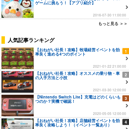
ゲームに挑もう！【アプリ紹介】
2016-07-30 11:00:00
もっと見る ＞＞
人気記事ランキング
【おねがい社長！攻略】牧場経営イベントを効
1
率良く進める4つのポイント
2021-01-22 21:00:00
【おねがい社長！攻略】オススメの乗り物・車
2
の入手方法と小技
2021-03-30 12:00:00
【Nintendo Switch Lite】充電はどのくらいも
3
つのか？実機で確認！
2020-05-05 12:00:00
【おねがい社長！攻略】店舗経営イベントを効
4
率良く攻略しよう！（イベント一覧あり）