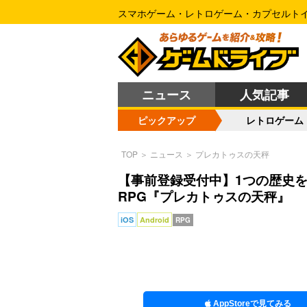
スマホゲーム・レトロゲーム・カプセルト
ニュース
人気記事
ピックアップ
レトロゲーム
TOP
＞
ニュース
＞
プレカトゥスの天秤
【事前登録受付中】1つの歴史
RPG『プレカトゥスの天秤』
iOS
Android
RPG
AppStoreで見てみる