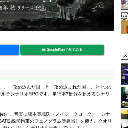
GooglePlayで見てみる
ス
公」、「攻め込んだ国」と「攻め込まれた国」、と1つの
マルチシナリオRPGです。単行本7冊分を超えるシナリ
jet）、音楽に坂本英城氏（ノイジークローク）、シナ
;GATE 線形拘束のフェノグラム等担当）を迎え、クオリ
、サウンド、シナリオを実現しています！