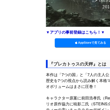
▼アプリの事前登録はこちら！▼
AppStoreで見てみる
『プレカトゥスの天秤』とは
本作は「7つの国」と「7人の主人
歴史を7つの視点から読み解く本格
オボリュームはまさに圧巻！
キャラクター原案に前田浩孝氏（Re
リオ原作協力に暁影二氏（STEINS
ティーの高いキャラクターデザイン