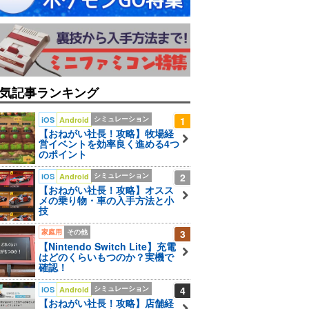
気記事ランキング
シミュレーション
1
iOS
Android
【おねがい社長！攻略】牧場経
営イベントを効率良く進める4つ
のポイント
シミュレーション
2
iOS
Android
【おねがい社長！攻略】オスス
メの乗り物・車の入手方法と小
技
家庭用
その他
3
【Nintendo Switch Lite】充電
はどのくらいもつのか？実機で
確認！
シミュレーション
4
iOS
Android
【おねがい社長！攻略】店舗経