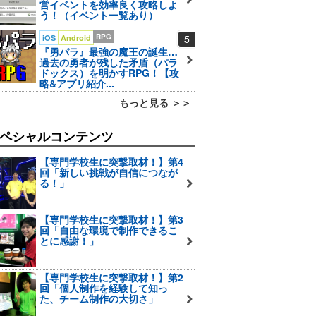
営イベントを効率良く攻略しよ
う！（イベント一覧あり）
RPG
5
iOS
Android
『勇パラ』最強の魔王の誕生…
過去の勇者が残した矛盾（パラ
ドックス）を明かすRPG！【攻
略&アプリ紹介...
もっと見る ＞＞
ペシャルコンテンツ
【専門学校生に突撃取材！】第4
回「新しい挑戦が自信につなが
る！」
【専門学校生に突撃取材！】第3
回「自由な環境で制作できるこ
とに感謝！」
【専門学校生に突撃取材！】第2
回「個人制作を経験して知っ
た、チーム制作の大切さ」