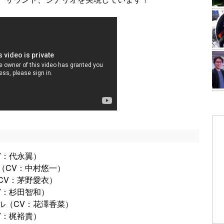
V：代永翼）
（CV：中村悠一）
CV：茅野愛衣）
V：杉田智和）
ル（CV：花澤香菜）
V：梶裕貴）