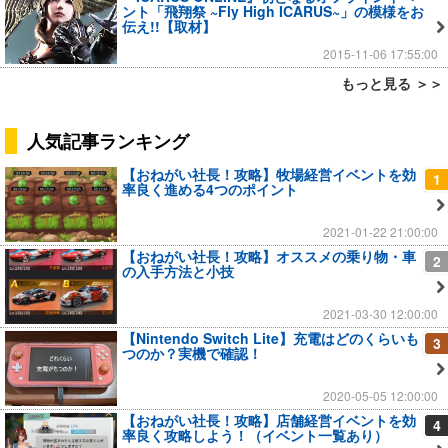
ント「飛翔祭 ~Fly High ICARUS~」の模様をお
伝え!!【取材】
2015-11-06 17:55:00
もっと見る ＞＞
人気記事ランキング
【おねがい社長！攻略】牧場経営イベントを効
1
率良く進める4つのポイント
2021-01-22 21:00:00
【おねがい社長！攻略】オススメの乗り物・車
2
の入手方法と小技
2021-03-30 12:00:00
【Nintendo Switch Lite】充電はどのくらいも
3
つのか？実機で確認！
2020-05-05 12:00:00
【おねがい社長！攻略】店舗経営イベントを効
4
率良く攻略しよう！（イベント一覧あり）