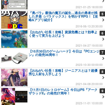
2021-01-25 18:00:00
『勇パラ』最強の魔王の誕生…過去の勇者が残
5
した矛盾（パラドックス）を明かすRPG！【攻
略&アプリ紹介】
2016-06-13 20:30:00
【おねがい社長！攻略】資源危機とは？効率よ
6
く使って実力を上げよう
2021-04-27 19:00:00
【10月30日のゲームハード】今日は『PCエンジ
7
ン』の発売36周年！
2023-10-30 00:00:00
【おねがい社長！攻略】ジーニアスとは？超優
8
秀な人材を入手しよう
2021-04-08 20:00:00
【11月1日のレトロゲーム】今日はPS『アーク
9
ザラッドII』の発売27周年！
2023-11-01 10:00:00