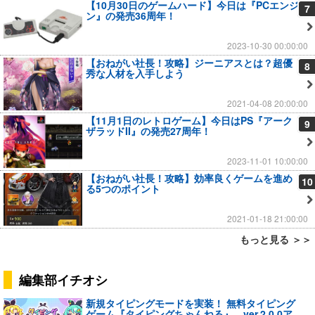
【10月30日のゲームハード】今日は『PCエンジ
7
ン』の発売36周年！
2023-10-30 00:00:00
【おねがい社長！攻略】ジーニアスとは？超優
8
秀な人材を入手しよう
2021-04-08 20:00:00
【11月1日のレトロゲーム】今日はPS『アーク
9
ザラッドII』の発売27周年！
2023-11-01 10:00:00
【おねがい社長！攻略】効率良くゲームを進め
10
る5つのポイント
2021-01-18 21:00:00
もっと見る ＞＞
編集部イチオシ
新規タイピングモードを実装！ 無料タイピング
ゲーム『タイピングちゃんねる』、ver.2.0.0ア