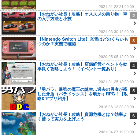
2021-01-22 21:00:00
【おねがい社長！攻略】オススメの乗り物・車
2
の入手方法と小技
2021-03-30 12:00:00
【Nintendo Switch Lite】充電はどのくらいも
3
つのか？実機で確認！
2020-05-05 12:00:00
【おねがい社長！攻略】店舗経営イベントを効
4
率良く攻略しよう！（イベント一覧あり）
2021-01-25 18:00:00
『勇パラ』最強の魔王の誕生…過去の勇者が残
5
した矛盾（パラドックス）を明かすRPG！【攻
略&アプリ紹介】
2016-06-13 20:30:00
【おねがい社長！攻略】資源危機とは？効率よ
6
く使って実力を上げよう
2021-04-27 19:00:00