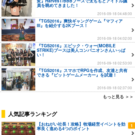
変』HarvesT/BBBブースで太ももとアイドル議
員を眺めてきました！
2016-09-18 04:48:00
『TGS2016』爽快ギャングゲーム『マフィア
III』を紹介する2Kブース！
2016-09-18 04:02:00
『TGS2016』エピック・ウォー(MOBILE
STRIKE)ブースは美人コンパニオンさんいっぱ
い！
2016-09-18 02:53:00
『TGS2016』スマホでRPGを作成、友達と共有
できる『ビットゲームメーカー』を試遊！
2016-09-18 02:37:00
もっと見る ＞＞
人気記事ランキング
【おねがい社長！攻略】牧場経営イベントを効
1
率良く進める4つのポイント