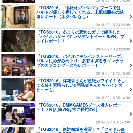
2016-09-19 01:48:00
『TGS2016』「囚われのパルマ」ブースでは、
ハルトが優しく癒してくれる。未配信面会の試
遊レポート（ネタバレなし）
2016-09-18 23:22:00
『TGS2016』あまりの恐怖にガチで絶叫した
「バイオハザード7 レジデントイービルVR」プ
レイレポート！
2016-09-18 23:20:00
『TGS2016』バイオにモンハンストーリーズ、
パルマにめがみめぐり…多彩すぎるラインナッ
プのカプコンブースをレポート！
2016-09-18 23:10:00
『TGS2016』林花音さんが超絶カワイイ！そし
て衣装も素晴らしい!!開発者さんたちへインタ
ビューも。
2016-09-18 05:14:00
『TGS2016』DMMGAMESブース潜入レポー
ト！ 刀剣乱舞VRは常に長蛇の列
2016-09-18 04:57:00
『TGS2016』絶対領域を激写！？『アイドル事