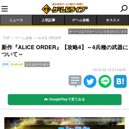
ニュース
人気記事
ゲーム攻略
オススメ
本ページはプロモーションが含まれています
TOP
＞
ゲーム攻略
＞
ALICE ORDER
新作『ALICE ORDER』【攻略4】～4兵種の武器に
ついて～
iOS
Android
シミュレーション
2016-02-15 21:04:00
GooglePlayで見てみる