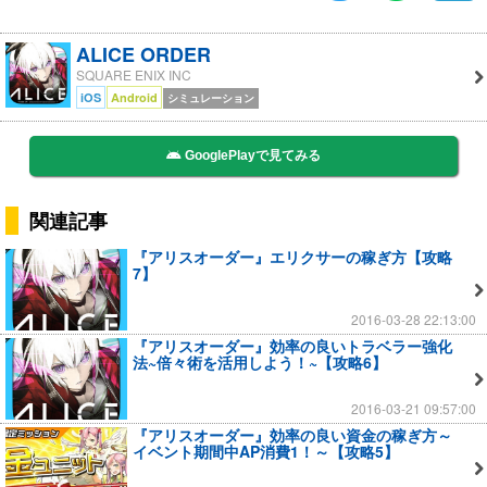
ALICE ORDER
SQUARE ENIX INC
iOS
Android
シミュレーション
GooglePlayで見てみる
関連記事
『アリスオーダー』エリクサーの稼ぎ方【攻略
7】
2016-03-28 22:13:00
『アリスオーダー』効率の良いトラベラー強化
法~倍々術を活用しよう！~【攻略6】
2016-03-21 09:57:00
『アリスオーダー』効率の良い資金の稼ぎ方～
イベント期間中AP消費1！～【攻略5】