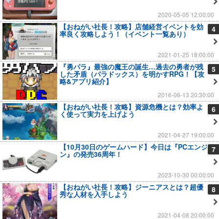
2020-05-05 12:00:00
【おねがい社長！攻略】店舗経営イベントを効
4
率良く攻略しよう！（イベント一覧あり）
2021-01-25 18:00:00
『勇パラ』最強の魔王の誕生…過去の勇者が残
5
した矛盾（パラドックス）を明かすRPG！【攻
略&アプリ紹介】
2016-06-13 20:30:00
【おねがい社長！攻略】資源危機とは？効率よ
6
く使って実力を上げよう
2021-04-27 19:00:00
【10月30日のゲームハード】今日は『PCエンジ
7
ン』の発売36周年！
2023-10-30 00:00:00
【おねがい社長！攻略】ジーニアスとは？超優
8
秀な人材を入手しよう
2021-04-08 20:00:00