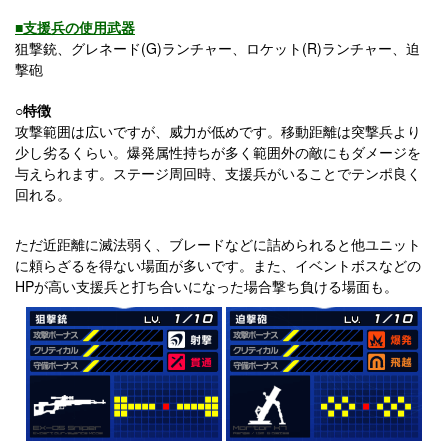
■支援兵の使用武器
狙撃銃、グレネード(G)ランチャー、ロケット(R)ランチャー、迫
撃砲
○特徴
攻撃範囲は広いですが、威力が低めです。移動距離は突撃兵より
少し劣るくらい。爆発属性持ちが多く範囲外の敵にもダメージを
与えられます。ステージ周回時、支援兵がいることでテンポ良く
回れる。
ただ近距離に滅法弱く、ブレードなどに詰められると他ユニット
に頼らざるを得ない場面が多いです。また、イベントボスなどの
HPが高い支援兵と打ち合いになった場合撃ち負ける場面も。