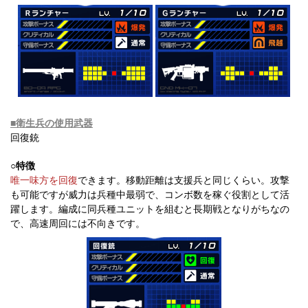
■衛生兵の使用武器
回復銃
○特徴
唯一味方を回復
できます。移動距離は支援兵と同じくらい。攻撃
も可能ですが威力は兵種中最弱で、コンボ数を稼ぐ役割として活
躍します。編成に同兵種ユニットを組むと長期戦となりがちなの
で、高速周回には不向きです。