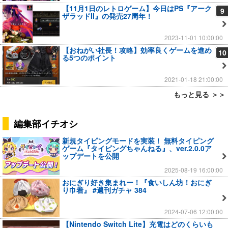
【11月1日のレトロゲーム】今日はPS『アーク
9
ザラッドII』の発売27周年！
2023-11-01 10:00:00
【おねがい社長！攻略】効率良くゲームを進め
10
る5つのポイント
2021-01-18 21:00:00
もっと見る ＞＞
編集部イチオシ
新規タイピングモードを実装！ 無料タイピング
ゲーム『タイピングちゃんねる』、ver.2.0.0ア
ップデートを公開
2025-08-19 16:00:00
おにぎり好き集まれー！『食いしん坊！おにぎ
り巾着』 #週刊ガチャ 384
2024-07-06 12:00:00
【Nintendo Switch Lite】充電はどのくらいも