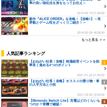
率の良い強化法を身をもってお伝え～
2016-02-10 21:26:00
新作『ALICE ORDER』を攻略！【攻略1】～世
界観とゲーム性をざっくりご紹介！～
2016-02-09 18:08:00
もっと見る ＞＞
人気記事ランキング
【おねがい社長！攻略】牧場経営イベントを効
1
率良く進める4つのポイント
2021-01-22 21:00:00
【おねがい社長！攻略】オススメの乗り物・車
2
の入手方法と小技
2021-03-30 12:00:00
【Nintendo Switch Lite】充電はどのくらいも
3
つのか？実機で確認！