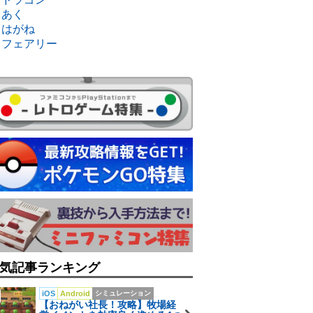
・あく
・はがね
・フェアリー
気記事ランキング
iOS
Android
シミュレーション
【おねがい社長！攻略】牧場経