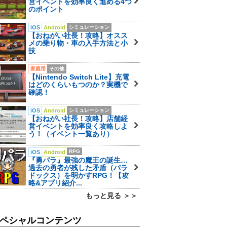
営イベントを効率良く進める4つ
のポイント
iOS
Android
シミュレーション
【おねがい社長！攻略】オスス
メの乗り物・車の入手方法と小
技
家庭用
その他
【Nintendo Switch Lite】充電
はどのくらいもつのか？実機で
確認！
iOS
Android
シミュレーション
【おねがい社長！攻略】店舗経
営イベントを効率良く攻略しよ
う！（イベント一覧あり）
RPG
iOS
Android
『勇パラ』最強の魔王の誕生…
過去の勇者が残した矛盾（パラ
ドックス）を明かすRPG！【攻
略&アプリ紹介...
もっと見る ＞＞
ペシャルコンテンツ