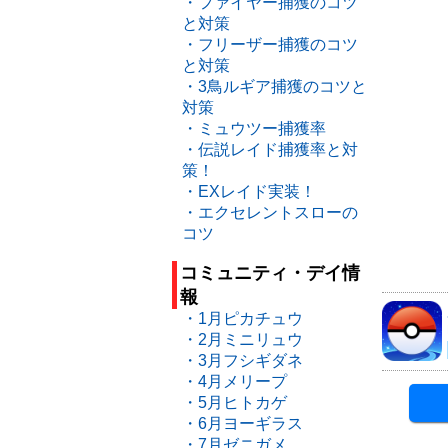
・ファイヤー捕獲のコツ
と対策
・フリーザー捕獲のコツ
と対策
・3鳥ルギア捕獲のコツと
対策
・ミュウツー捕獲率
・伝説レイド捕獲率と対
策！
・EXレイド実装！
・エクセレントスローの
コツ
コミュニティ・デイ情
報
・1月ピカチュウ
・2月ミニリュウ
・3月フシギダネ
・4月メリープ
・5月ヒトカゲ
・6月ヨーギラス
・7月ゼニガメ