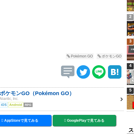
2
3
Pokémon GO
ポケモンGO
4
5
ポケモンGO（Pokémon GO）
Niantic, Inc.
iOS
Android
RPG
AppStoreで見てみる
GooglePlayで見てみる
ス