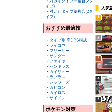
・対みずタイプ※複合(2タ
イプ)
人気
・対いわタイプ※複合(2タ
イプ)
1
おすすめ最適技
2
・タイプ別 高DPS構成
・ライコウ
・フリーザー
・サンダー
3
・ファイヤー
・バンギラス
・カイリュー
・ラプラス
4
・シャワーズ
・カビゴン
・カイロス
・サイドン
5
ポケモン対策