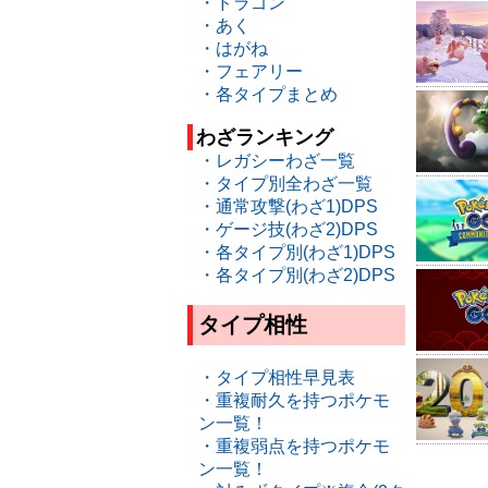
・ドラゴン
・あく
・はがね
・フェアリー
・各タイプまとめ
わざランキング
・レガシーわざ一覧
・タイプ別全わざ一覧
・通常攻撃(わざ1)DPS
・ゲージ技(わざ2)DPS
・各タイプ別(わざ1)DPS
・各タイプ別(わざ2)DPS
タイプ相性
・タイプ相性早見表
・重複耐久を持つポケモ
ン一覧！
・重複弱点を持つポケモ
ン一覧！