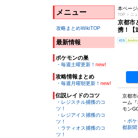
本ページ
メニュー
TOP
＞
ニュ
京都市
攻略まとめWikiTOP
携！【
iOS
Andro
最新情報
ポケモンの巣
・毎週土曜更新！
new!
攻略情報まとめ
・毎週月曜朝更新！
new!
伝説レイドのコツ
京都市
・レジスチル捕獲のコ
ーム『
ツ！
モンG
・レジアイス捕獲のコ
・
ポケ
ツ！
都新聞
・ラティオス捕獲のコ
ツ！