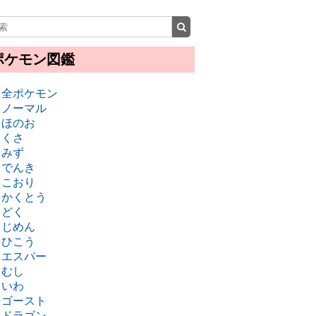
ポケモン図鑑
・全ポケモン
・ノーマル
・ほのお
・くさ
・みず
・でんき
・こおり
・かくとう
・どく
・じめん
・ひこう
・エスパー
・むし
・いわ
・ゴースト
・ドラゴン