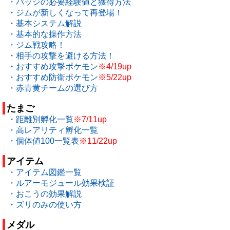
・バッジの必要経験値と獲得方法
・ジムが新しくなって再登場！
・基本システム解説
・基本的な操作方法
・ジム戦攻略！
・相手の攻撃を避ける方法！
・おすすめ攻撃ポケモン
※4/19up
・おすすめ防衛ポケモン
※5/22up
・赤青黄チームの選び方
たまご
・距離別孵化一覧
※7/11up
・高レアリティ孵化一覧
・個体値100一覧表
※11/22up
アイテム
・アイテム図鑑一覧
・ルアーモジュール効果検証
・おこうの効果解説
・ズリのみの使い方
メダル