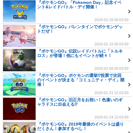
『ポケモンGO』「Pokemon Day」記念イベ
ント&レイドバトル・デイ開催！
2020-02-28 00:03:00
『ポケモンGO』バレンタインでポケモンゲッ
トだぜ！
2020-02-15 00:03:00
『ポケモンGO』伝説レイドバトルに「トルネ
ロス」が登場！他にもイベントが続々！
2020-02-08 00:03:00
『ポケモンGO』ポケモンの選挙⁉投票で次回
のイベントが決まる「コミュニティ・デイ」開
催！
2020-01-31 22:03:00
『ポケモンGO』旧正月をお祝い！色違いのギ
ャラドスに出会える⁉
2020-01-24 22:03:00
『ポケモンGO』2019年最後のイベントは盛り
だくさん！参加するべし！