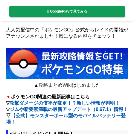
GooglePlayで見てみる
大人気配信中の『ポケモンGO』公式からレイドの開始が
アナウンスされました！気になる内容をチェック！
▲攻略まとめ
Wiki
はじめました
▼
ポケモンGO関連の最新記事はこちら
▽
攻撃ダメージの倍率が変更！？新しい情報が判明！
▽
ジムや新要素満載の最新アップデート（0.67.1）情報！
▽
【公式】モンスターボール型のモバイルバッテリー登
場！