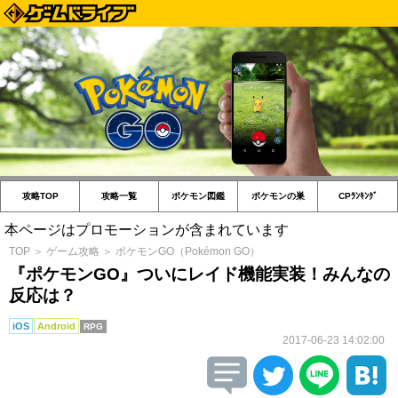
攻略TOP
攻略一覧
ポケモン図鑑
ポケモンの巣
CPﾗﾝｷﾝｸﾞ
本ページはプロモーションが含まれています
TOP
＞
ゲーム攻略
＞
ポケモンGO（Pokémon GO）
『ポケモンGO』ついにレイド機能実装！みんなの
反応は？
iOS
Android
RPG
2017-06-23 14:02:00