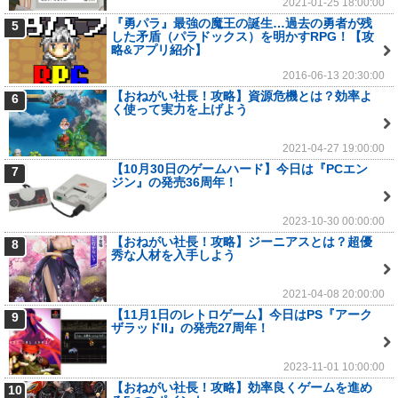
2021-01-25 18:00:00
『勇パラ』最強の魔王の誕生…過去の勇者が残
5
した矛盾（パラドックス）を明かすRPG！【攻
略&アプリ紹介】
2016-06-13 20:30:00
【おねがい社長！攻略】資源危機とは？効率よ
6
く使って実力を上げよう
2021-04-27 19:00:00
【10月30日のゲームハード】今日は『PCエン
7
ジン』の発売36周年！
2023-10-30 00:00:00
【おねがい社長！攻略】ジーニアスとは？超優
8
秀な人材を入手しよう
2021-04-08 20:00:00
【11月1日のレトロゲーム】今日はPS『アーク
9
ザラッドII』の発売27周年！
2023-11-01 10:00:00
【おねがい社長！攻略】効率良くゲームを進め
10