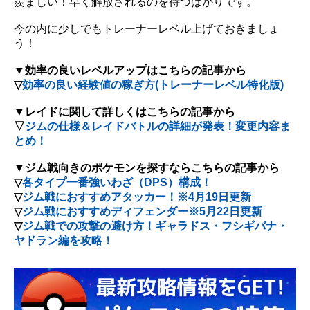
羨ましい！早く解放されるのを待つばかりです。
今の内に少しでもトレーナーレベル上げておきましょ
う！
▼効率の良いレベルアップはこちらの記事から
▽
効率の良い経験値の稼ぎ方(トレーナーレベル特化版)
▼レイドに関して詳しくはこちらの記事から
▽
ジムの仕様＆レイドバトルの詳細が発表！変更内容ま
とめ！
▼ジム戦向きのポケモンを探すならこちらの記事から
▽
各タイプ一番強いわざ（DPS）構成！
▽
ジム戦におすすめアタッカー！※4月19日更新
▽
ジム戦におすすめディフェンダー※5月22日更新
▽
ジム戦での攻撃の避け方！ギャラドス・フシギバナ・
ヤドラン編を攻略！