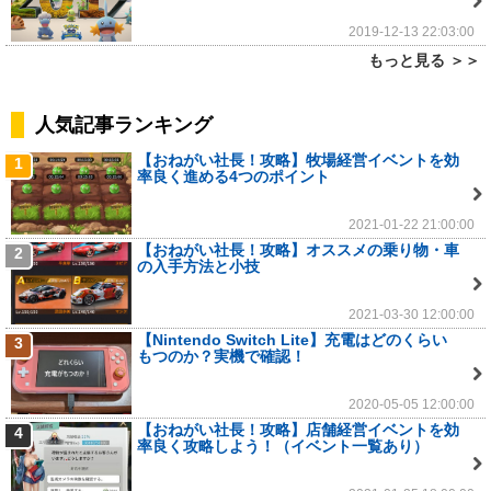
2019-12-13 22:03:00
もっと見る ＞＞
人気記事ランキング
【おねがい社長！攻略】牧場経営イベントを効
1
率良く進める4つのポイント
2021-01-22 21:00:00
【おねがい社長！攻略】オススメの乗り物・車
2
の入手方法と小技
2021-03-30 12:00:00
【Nintendo Switch Lite】充電はどのくらい
3
もつのか？実機で確認！
2020-05-05 12:00:00
【おねがい社長！攻略】店舗経営イベントを効
4
率良く攻略しよう！（イベント一覧あり）