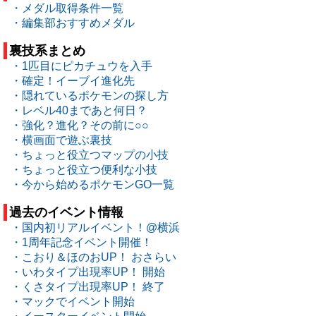
・メダル取得条件一覧
・編集部おすすめメダル
裏技系まとめ
・1匹目にピカチュウを入手
・確定！イーブイ進化先
・隠れているポケモンの探し方
・レベル40まであと何日？
・強化？進化？その前に○○
・横画面で遊ぶ裏技
・ちょっと役立つマップの小技
・ちょっと役立つ便利な小技
・今から始めるポケモンGO一覧
過去のイベント情報
・国内初リアルイベント！@横浜
・1周年記念イベント開催！
・こおり＆ほのおUP！ おさらい
・いわタイプ出現率UP！ 開始
・くさタイプ出現率UP！ 終了
・マックでイベント開始