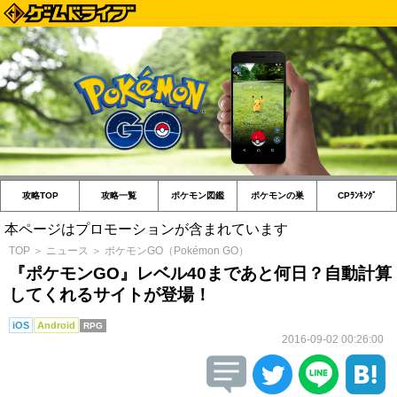
攻略TOP
攻略一覧
ポケモン図鑑
ポケモンの巣
CPﾗﾝｷﾝｸﾞ
本ページはプロモーションが含まれています
TOP
＞
ニュース
＞
ポケモンGO（Pokémon GO）
『ポケモンGO』レベル40まであと何日？自動計算
してくれるサイトが登場！
iOS
Android
RPG
2016-09-02 00:26:00