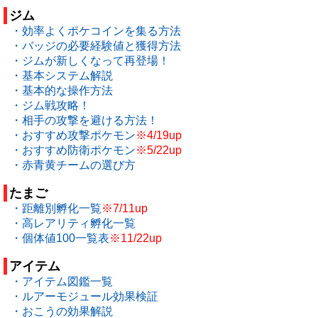
ジム
・効率よくポケコインを集る方法
・バッジの必要経験値と獲得方法
・ジムが新しくなって再登場！
・基本システム解説
・基本的な操作方法
・ジム戦攻略！
・相手の攻撃を避ける方法！
・おすすめ攻撃ポケモン
※4/19up
・おすすめ防衛ポケモン
※5/22up
・赤青黄チームの選び方
たまご
・距離別孵化一覧
※7/11up
・高レアリティ孵化一覧
・個体値100一覧表
※11/22up
アイテム
・アイテム図鑑一覧
・ルアーモジュール効果検証
・おこうの効果解説