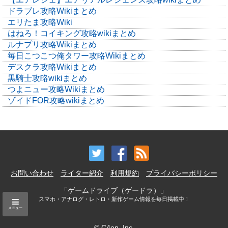
ドラブレ攻略Wikiまとめ
エリたま攻略Wiki
はねろ！コイキング攻略wikiまとめ
ルナプリ攻略Wikiまとめ
毎日こつこつ俺タワー攻略Wikiまとめ
デスクラ攻略Wikiまとめ
黒騎士攻略wikiまとめ
つよニュー攻略Wikiまとめ
ゾイドFOR攻略wikiまとめ
お問い合わせ
ライター紹介
利用規約
プライバシーポリシー
「ゲームドライブ（ゲードラ）」
スマホ・アナログ・レトロ・新作ゲーム情報を毎日掲載中！
メニュー
© C4on, Inc.