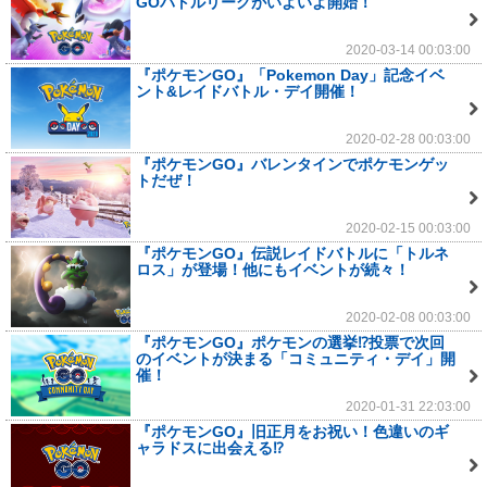
GOバトルリーグがいよいよ開始！
2020-03-14 00:03:00
『ポケモンGO』「Pokemon Day」記念イベ
ント&レイドバトル・デイ開催！
2020-02-28 00:03:00
『ポケモンGO』バレンタインでポケモンゲッ
トだぜ！
2020-02-15 00:03:00
『ポケモンGO』伝説レイドバトルに「トルネ
ロス」が登場！他にもイベントが続々！
2020-02-08 00:03:00
『ポケモンGO』ポケモンの選挙⁉投票で次回
のイベントが決まる「コミュニティ・デイ」開
催！
2020-01-31 22:03:00
『ポケモンGO』旧正月をお祝い！色違いのギ
ャラドスに出会える⁉