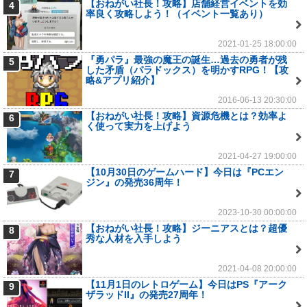
【おねがい社長！攻略】店舗経営イベントを効
4
率良く攻略しよう！（イベント一覧あり）
2021-01-25 18:00:00
『勇パラ』最強の魔王の誕生…過去の勇者が残
5
した矛盾（パラドックス）を明かすRPG！【攻
略&アプリ紹介】
2016-06-13 20:30:00
【おねがい社長！攻略】資源危機とは？効率よ
6
く使って実力を上げよう
2021-04-27 19:00:00
【10月30日のゲームハード】今日は『PCエン
7
ジン』の発売36周年！
2023-10-30 00:00:00
【おねがい社長！攻略】ジーニアスとは？超優
8
秀な人材を入手しよう
2021-04-08 20:00:00
【11月1日のレトロゲーム】今日はPS『アーク
9
ザラッドII』の発売27周年！