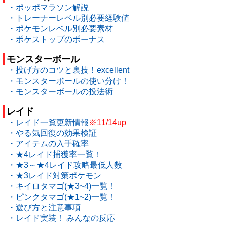
・ポッポマラソン解説
・トレーナーレベル別必要経験値
・ポケモンレベル別必要素材
・ポケストップのボーナス
モンスターボール
・投げ方のコツと裏技！excellent
・モンスターボールの使い分け！
・モンスターボールの投法術
レイド
・レイド一覧更新情報
※11/14up
・やる気回復の効果検証
・アイテムの入手確率
・★4レイド捕獲率一覧！
・★3～★4レイド攻略最低人数
・★3レイド対策ポケモン
・キイロタマゴ(★3~4)一覧！
・ピンクタマゴ(★1~2)一覧！
・遊び方と注意事項
・レイド実装！ みんなの反応