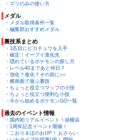
・ズリのみの使い方
メダル
・メダル取得条件一覧
・編集部おすすめメダル
裏技系まとめ
・1匹目にピカチュウを入手
・確定！イーブイ進化先
・隠れているポケモンの探し方
・レベル40まであと何日？
・強化？進化？その前に○○
・横画面で遊ぶ裏技
・ちょっと役立つマップの小技
・ちょっと役立つ便利な小技
・今から始めるポケモンGO一覧
過去のイベント情報
・国内初リアルイベント！@横浜
・1周年記念イベント開催！
・こおり＆ほのおUP！ おさらい
・いわタイプ出現率UP！ 開始