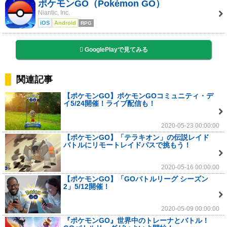
ポケモンGO（Pokémon GO）
Niantic, Inc.
iOS
Android
RPG
GooglePlayで見てみる
関連記事
【ポケモンGO】ポケモンGOコミュニティ・デ
イ5/24開催！ライブ配信も！
2020-05-23 00:00:00
【ポケモンGO】「テラキオン」の伝説レイド
バトルにリモートレイドパスで挑もう！
2020-05-16 00:00:00
【ポケモンGO】「GOバトルリーグ シーズン
2」5/12開催！
2020-05-09 00:00:00
『ポケモンGO』世界中のトレーナとバトル！