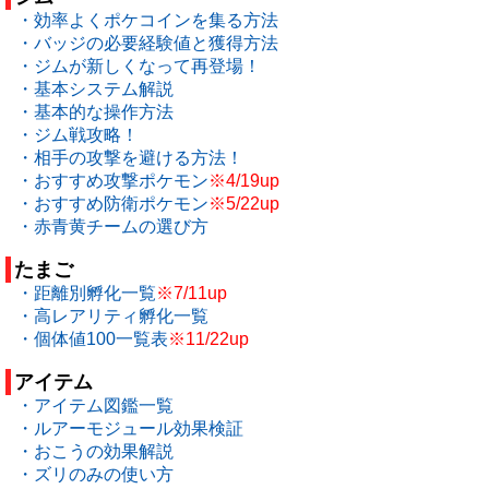
・効率よくポケコインを集る方法
・バッジの必要経験値と獲得方法
・ジムが新しくなって再登場！
・基本システム解説
・基本的な操作方法
・ジム戦攻略！
・相手の攻撃を避ける方法！
・おすすめ攻撃ポケモン
※4/19up
・おすすめ防衛ポケモン
※5/22up
・赤青黄チームの選び方
たまご
・距離別孵化一覧
※7/11up
・高レアリティ孵化一覧
・個体値100一覧表
※11/22up
アイテム
・アイテム図鑑一覧
・ルアーモジュール効果検証
・おこうの効果解説
・ズリのみの使い方