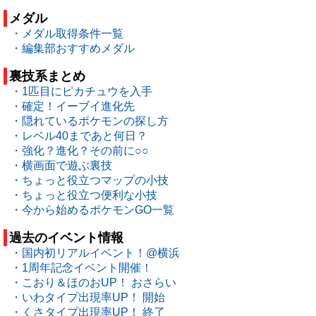
メダル
・メダル取得条件一覧
・編集部おすすめメダル
裏技系まとめ
・1匹目にピカチュウを入手
・確定！イーブイ進化先
・隠れているポケモンの探し方
・レベル40まであと何日？
・強化？進化？その前に○○
・横画面で遊ぶ裏技
・ちょっと役立つマップの小技
・ちょっと役立つ便利な小技
・今から始めるポケモンGO一覧
過去のイベント情報
・国内初リアルイベント！@横浜
・1周年記念イベント開催！
・こおり＆ほのおUP！ おさらい
・いわタイプ出現率UP！ 開始
・くさタイプ出現率UP！ 終了