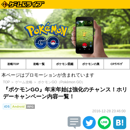
攻略TOP
攻略一覧
ポケモン図鑑
ポケモンの巣
CPﾗﾝｷﾝｸﾞ
本ページはプロモーションが含まれています
TOP
＞
ゲーム攻略
＞
ポケモンGO（Pokémon GO）
『ポケモンGO』年末年始は強化のチャンス！ホリ
デーキャンペーン内容一覧！
iOS
Android
RPG
2016-12-28 23:46:00