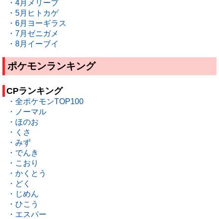
・4月メリープ
・5月ヒトカゲ
・6月ヨーギラス
・7月ゼニガメ
・8月イーブイ
ポケモンランキング
CPランキング
・全ポケモンTOP100
・ノーマル
・ほのお
・くさ
・みず
・でんき
・こおり
・かくとう
・どく
・じめん
・ひこう
・エスパー