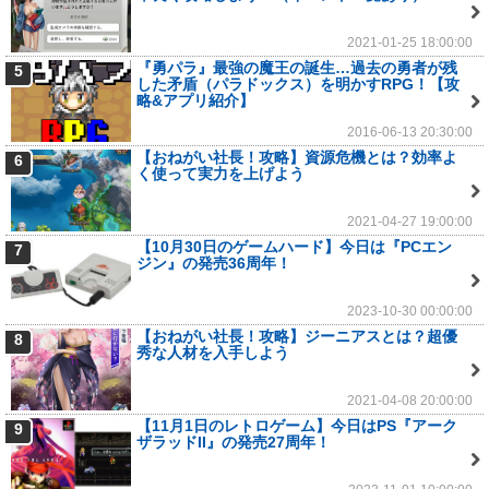
2021-01-25 18:00:00
『勇パラ』最強の魔王の誕生…過去の勇者が残
5
した矛盾（パラドックス）を明かすRPG！【攻
略&アプリ紹介】
2016-06-13 20:30:00
【おねがい社長！攻略】資源危機とは？効率よ
6
く使って実力を上げよう
2021-04-27 19:00:00
【10月30日のゲームハード】今日は『PCエン
7
ジン』の発売36周年！
2023-10-30 00:00:00
【おねがい社長！攻略】ジーニアスとは？超優
8
秀な人材を入手しよう
2021-04-08 20:00:00
【11月1日のレトロゲーム】今日はPS『アーク
9
ザラッドII』の発売27周年！