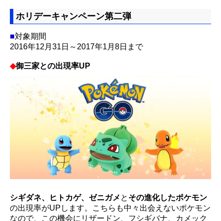
ホリデーキャンペーン
第二弾
■
対象期間
2016年12月31日～2017年1月8日まで
◆
御三家との出現率UP
シギダネ、ヒトカゲ、ゼニガメ
と
その進化したポケモン
の出現率がUPします。こちらも中々出会えないポケモン
なので、この機会にリザードン、フシギバナ、カメック