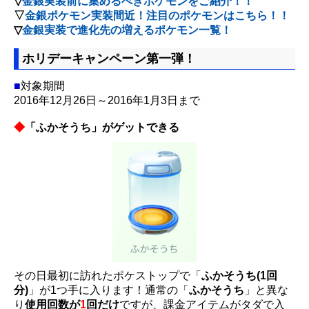
▽
金銀実装前に集めるべきポケモンをご紹介！！
▽
金銀ポケモン実装間近！注目のポケモンはこちら！！
▽
金銀実装で進化先の増えるポケモン一覧！
ホリデーキャンペーン第一弾！
■
対象期間
2016年12月26日～2016年1月3日まで
◆
「ふかそうち」がゲットできる
その日最初に訪れたポケストップで「
ふかそうち(1回
分)
」が1つ手に入ります！通常の「
ふかそうち
」と異な
り
使用回数が
1
回だけ
ですが、課金アイテムがタダで入