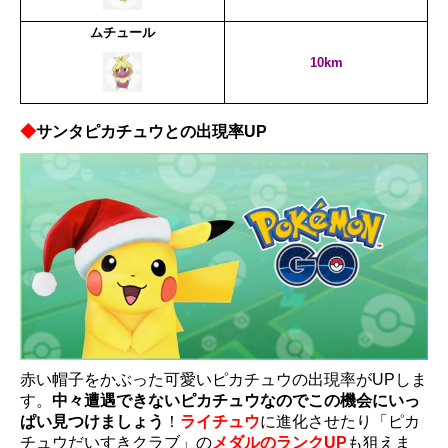
ムチュール
10km
◆
サンタピカチュウとの出現率UP
赤い帽子をかぶった可愛いピカチュウの出現率がUPしま
す。
中々遭遇できないピカチュウなのでこの機会にいっ
ぱい見つけましょう
！
ライチュウ
に進化させたり「ピカ
チュウだいすきクラブ」の
メダルのランクUP
も狙えま