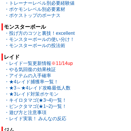
・トレーナーレベル別必要経験値
・ポケモンレベル別必要素材
・ポケストップのボーナス
モンスターボール
・投げ方のコツと裏技！excellent
・モンスターボールの使い分け！
・モンスターボールの投法術
レイド
・レイド一覧更新情報
※11/14up
・やる気回復の効果検証
・アイテムの入手確率
・★4レイド捕獲率一覧！
・★3～★4レイド攻略最低人数
・★3レイド対策ポケモン
・キイロタマゴ(★3~4)一覧！
・ピンクタマゴ(★1~2)一覧！
・遊び方と注意事項
・レイド実装！ みんなの反応
ジム