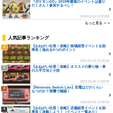
『ポケモンGO』2019年最後のイベントは盛り
だくさん！参加するべし！
2019-12-13 22:03:00
もっと見る ＞＞
人気記事ランキング
【おねがい社長！攻略】牧場経営イベントを効
1
率良く進める4つのポイント
2021-01-22 21:00:00
【おねがい社長！攻略】オススメの乗り物・車
2
の入手方法と小技
2021-03-30 12:00:00
【Nintendo Switch Lite】充電はどのくらい
3
もつのか？実機で確認！
2020-05-05 12:00:00
【おねがい社長！攻略】店舗経営イベントを効
4
率良く攻略しよう！（イベント一覧あり）