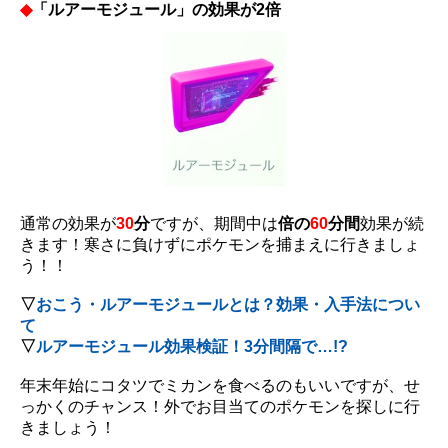
◆
「ルアーモジュール」の効果が2倍
通常の効果が
30
分
ですが、期間中は
倍の
60
分間
効果が続
きます！寒さに負けずにポケモンを捕まえに行きましょ
う！！
▽
おこう・ルアーモジュールとは？効果・入手法につい
て
▽
ルアーモジュール効果検証！3分間隔で…!?
年末年始にコタツでミカンを食べるのもいいですが、せ
っかくのチャンス！外でお目当てのポケモンを探しに行
きましょう！