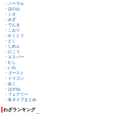
・ノーマル
・ほのお
・くさ
・みず
・でんき
・こおり
・かくとう
・どく
・じめん
・ひこう
・エスパー
・むし
・いわ
・ゴースト
・ドラゴン
・あく
・はがね
・フェアリー
・各タイプまとめ
わざランキング