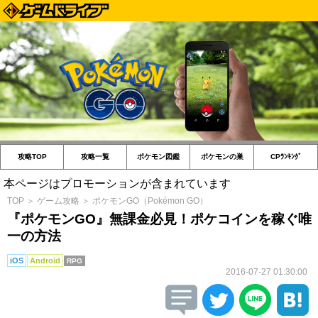
攻略TOP
攻略一覧
ポケモン図鑑
ポケモンの巣
CPﾗﾝｷﾝｸﾞ
本ページはプロモーションが含まれています
TOP
＞
ゲーム攻略
＞
ポケモンGO（Pokémon GO）
『ポケモンGO』無課金必見！ポケコインを稼ぐ唯
一の方法
iOS
Android
RPG
2016-07-27 01:30:00