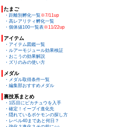
たまご
・距離別孵化一覧
※7/11up
・高レアリティ孵化一覧
・個体値100一覧表
※11/22up
アイテム
・アイテム図鑑一覧
・ルアーモジュール効果検証
・おこうの効果解説
・ズリのみの使い方
メダル
・メダル取得条件一覧
・編集部おすすめメダル
裏技系まとめ
・1匹目にピカチュウを入手
・確定！イーブイ進化先
・隠れているポケモンの探し方
・レベル40まであと何日？
・強化？進化？その前に○○