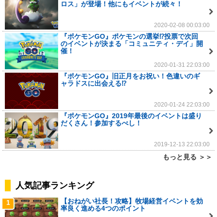
ロス」が登場！他にもイベントが続々！
2020-02-08 00:03:00
『ポケモンGO』ポケモンの選挙⁉投票で次回
のイベントが決まる「コミュニティ・デイ」開
催！
2020-01-31 22:03:00
『ポケモンGO』旧正月をお祝い！色違いのギ
ャラドスに出会える⁉
2020-01-24 22:03:00
『ポケモンGO』2019年最後のイベントは盛り
だくさん！参加するべし！
2019-12-13 22:03:00
もっと見る ＞＞
人気記事ランキング
【おねがい社長！攻略】牧場経営イベントを効
1
率良く進める4つのポイント