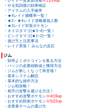
・レイド一覧更新情報
※11/14up
・やる気回復の効果検証
・アイテムの入手確率
・★4レイド捕獲率一覧！
・★3～★4レイド攻略最低人数
・★3レイド対策ポケモン
・キイロタマゴ(★3~4)一覧！
・ピンクタマゴ(★1~2)一覧！
・遊び方と注意事項
・レイド実装！ みんなの反応
ジム
・効率よくポケコインを集る方法
・バッジの必要経験値と獲得方法
・ジムが新しくなって再登場！
・基本システム解説
・基本的な操作方法
・ジム戦攻略！
・相手の攻撃を避ける方法！
・おすすめ攻撃ポケモン
※4/19up
・おすすめ防衛ポケモン
※5/22up
・赤青黄チームの選び方