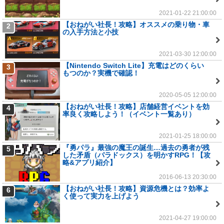
2021-01-22 21:00:00
【おねがい社長！攻略】オススメの乗り物・車
2
の入手方法と小技
2021-03-30 12:00:00
【Nintendo Switch Lite】充電はどのくらい
3
もつのか？実機で確認！
2020-05-05 12:00:00
【おねがい社長！攻略】店舗経営イベントを効
4
率良く攻略しよう！（イベント一覧あり）
2021-01-25 18:00:00
『勇パラ』最強の魔王の誕生…過去の勇者が残
5
した矛盾（パラドックス）を明かすRPG！【攻
略&アプリ紹介】
2016-06-13 20:30:00
【おねがい社長！攻略】資源危機とは？効率よ
6
く使って実力を上げよう
2021-04-27 19:00:00