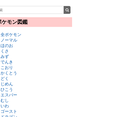
ポケモン図鑑
・全ポケモン
・ノーマル
・ほのお
・くさ
・みず
・でんき
・こおり
・かくとう
・どく
・じめん
・ひこう
・エスパー
・むし
・いわ
・ゴースト
・ドラゴン