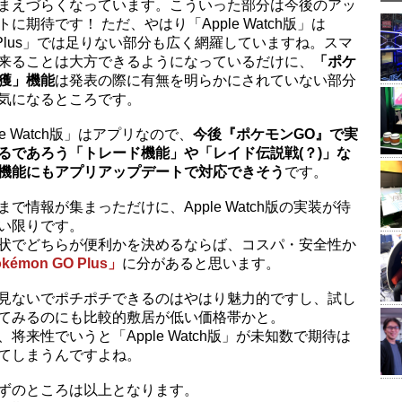
まえづらくなっています。こういった部分は今後のアッ
トに期待です！ ただ、やはり「Apple Watch版」は
 Plus」では足りない部分も広く網羅していますね。スマ
来ることは大方できるようになっているだけに、
「ポケ
獲」機能
は発表の際に有無を明らかにされていない部分
気になるところです。
le Watch版」はアプリなので、
今後『ポケモンGO』で実
るであろう「トレード機能」や「レイド伝説戦(？)」な
機能にもアプリアップデートで対応できそう
です。
まで情報が集まっただけに、Apple Watch版の実装が待
い限りです。
状でどちらが便利かを決めるならば、コスパ・安全性か
kémon GO Plus」
に分があると思います。
見ないでポチポチできるのはやはり魅力的ですし、試し
てみるのにも比較的敷居が低い価格帯かと。
、将来性でいうと「Apple Watch版」が未知数で期待は
てしまうんですよね。
ずのところは以上となります。