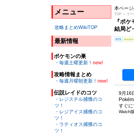
本ページ
メニュー
TOP
＞
ゲー
『ポケモン
攻略まとめWikiTOP
結局ど
iOS
Andro
最新情報
ポケモンの巣
・毎週土曜更新！
new!
攻略情報まとめ
・毎週月曜朝更新！
new!
伝説レイドのコツ
9月16
・レジスチル捕獲のコ
Pokém
ツ！
すぐに
Watc
・レジアイス捕獲のコ
ツ！
・ラティオス捕獲のコ
ツ！