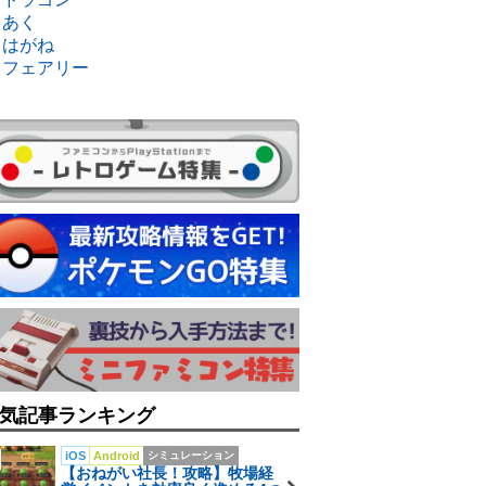
・あく
・はがね
・フェアリー
気記事ランキング
iOS
Android
シミュレーション
【おねがい社長！攻略】牧場経