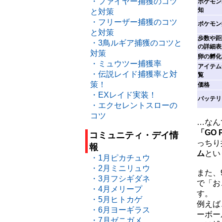
・ファイヤー捕獲のコツ
ポケモン
知
と対策
・フリーザー捕獲のコツ
ポケモン
と対策
歩数や距
・3鳥ルギア捕獲のコツと
の詳細表
対策
卵の孵化
・ミュウツー捕獲率
アイテム
・伝説レイド捕獲率と対
覧
策！
価格
・EXレイド実装！
バッテリ
・エクセレントスローの
コツ
…なん
「GO 
コミュニティ・デイ情
っちり
報
ム
とい
・1月ピカチュウ
・2月ミニリュウ
また、
・3月フシギダネ
で「お
・4月メリープ
す。
・5月ヒトカゲ
例えば
・6月ヨーギラス
ーボー
・7月ゼニガメ