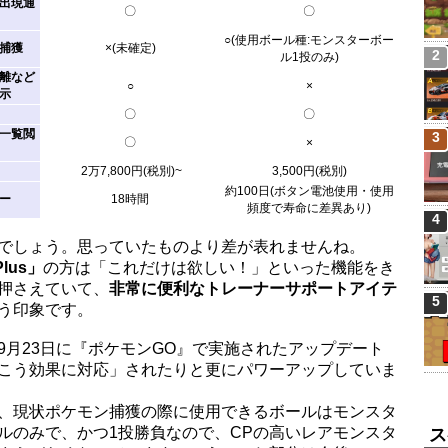
出現通
〇
〇
○(使用ボール種:モンスターボー
捕獲
×(未確定)
2
ル1投のみ)
離など
○
×
示
〇
〇
一覧閲
3
〇
×
2万7,800円(税別)~
3,500円(税別)
約100日(ボタン電池使用・使用
ー
18時間
頻度で寿命に差異あり)
4
でしょう。思っていたものより差が表れませんね。
Plus」
の方は「これだけは欲しい！」といった機能をき
押さえていて、
非常に便利なトレーナーサポートアイテ
5
う印象です。
9月23日に『ポケモンGO』で実施されたアップデート
こう効果に対応」されたりと更にパワーアップしていま
、現状ポケモン捕獲の際に使用できるボールはモンスタ
ルのみで、かつ1投勝負なので、CPの高いレアモンスタ
ス