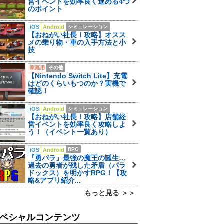
営イベントを効率良く進める4つ
のポイント
iOS
Android
シミュレーション
【おねがい社長！攻略】オスス
メの乗り物・車の入手方法と小
技
家庭用
その他
【Nintendo Switch Lite】充電
はどのくらいもつのか？実機で
確認！
iOS
Android
シミュレーション
【おねがい社長！攻略】店舗経
営イベントを効率良く攻略しよ
う！（イベント一覧あり）
RPG
iOS
Android
『勇パラ』最強の魔王の誕生…
過去の勇者が残した矛盾（パラ
ドックス）を明かすRPG！【攻
略&アプリ紹介...
もっと見る ＞＞
ペシャルコンテンツ