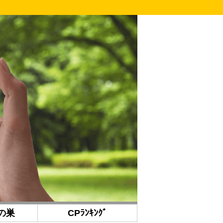
の巣
CPﾗﾝｷﾝｸﾞ