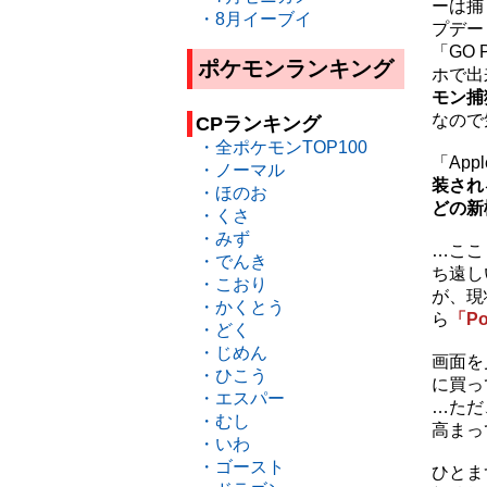
ーは捕
・8月イーブイ
プデー
「GO
ポケモンランキング
ホで出
モン捕
なので
CPランキング
・全ポケモンTOP100
「App
・ノーマル
装され
・ほのお
どの新
・くさ
・みず
…ここ
・でんき
ち遠し
・こおり
が、現
・かくとう
ら
「Po
・どく
・じめん
画面を
・ひこう
に買っ
・エスパー
…ただ
・むし
高まっ
・いわ
・ゴースト
ひとま