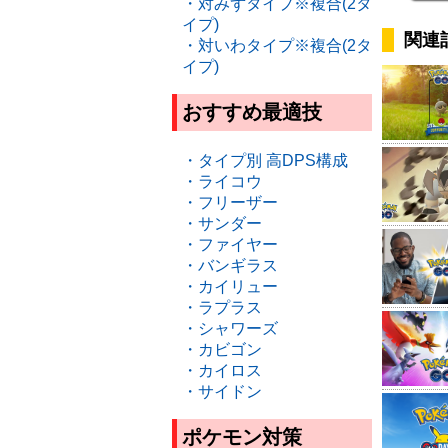
・対みずタイプ※複合(2タ
イプ)
関連
・対いわタイプ※複合(2タ
イプ)
おすすめ最適技
・タイプ別 高DPS構成
・ライコウ
・フリーザー
・サンダー
・ファイヤー
・バンギラス
・カイリュー
・ラプラス
・シャワーズ
・カビゴン
・カイロス
・サイドン
ポケモン対策