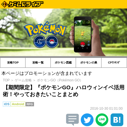
攻略TOP
攻略一覧
ポケモン図鑑
ポケモンの巣
CPﾗﾝｷﾝｸﾞ
本ページはプロモーションが含まれています
TOP
＞
ゲーム攻略
＞
ポケモンGO（Pokémon GO）
【期間限定】『ポケモンGO』ハロウィンイベ活用
術！やっておきたいことまとめ
iOS
Android
RPG
2016-10-30 01:01:00