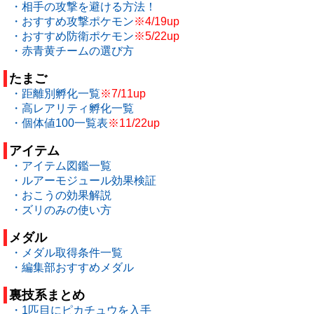
・相手の攻撃を避ける方法！
・おすすめ攻撃ポケモン
※4/19up
・おすすめ防衛ポケモン
※5/22up
・赤青黄チームの選び方
たまご
・距離別孵化一覧
※7/11up
・高レアリティ孵化一覧
・個体値100一覧表
※11/22up
アイテム
・アイテム図鑑一覧
・ルアーモジュール効果検証
・おこうの効果解説
・ズリのみの使い方
メダル
・メダル取得条件一覧
・編集部おすすめメダル
裏技系まとめ
・1匹目にピカチュウを入手