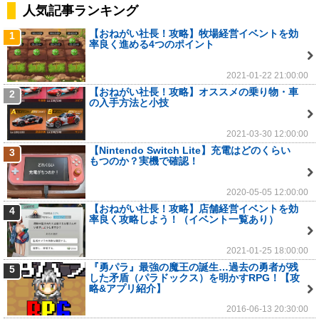
人気記事ランキング
【おねがい社長！攻略】牧場経営イベントを効
1
率良く進める4つのポイント
2021-01-22 21:00:00
【おねがい社長！攻略】オススメの乗り物・車
2
の入手方法と小技
2021-03-30 12:00:00
【Nintendo Switch Lite】充電はどのくらい
3
もつのか？実機で確認！
2020-05-05 12:00:00
【おねがい社長！攻略】店舗経営イベントを効
4
率良く攻略しよう！（イベント一覧あり）
2021-01-25 18:00:00
『勇パラ』最強の魔王の誕生…過去の勇者が残
5
した矛盾（パラドックス）を明かすRPG！【攻
略&アプリ紹介】
2016-06-13 20:30:00