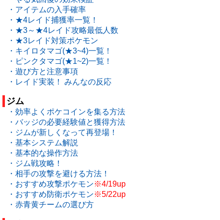
・アイテムの入手確率
・★4レイド捕獲率一覧！
・★3～★4レイド攻略最低人数
・★3レイド対策ポケモン
・キイロタマゴ(★3~4)一覧！
・ピンクタマゴ(★1~2)一覧！
・遊び方と注意事項
・レイド実装！ みんなの反応
ジム
・効率よくポケコインを集る方法
・バッジの必要経験値と獲得方法
・ジムが新しくなって再登場！
・基本システム解説
・基本的な操作方法
・ジム戦攻略！
・相手の攻撃を避ける方法！
・おすすめ攻撃ポケモン
※4/19up
・おすすめ防衛ポケモン
※5/22up
・赤青黄チームの選び方