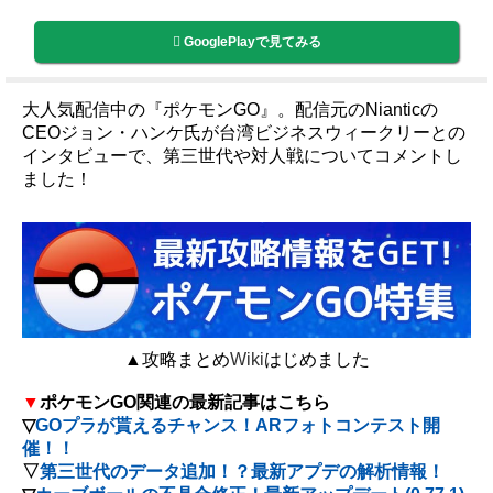
GooglePlayで見てみる
大人気配信中の『ポケモンGO』。配信元のNianticの
CEOジョン・ハンケ氏が台湾ビジネスウィークリーとの
インタビューで、第三世代や対人戦についてコメントし
ました！
▲攻略まとめ
Wiki
はじめました
▼
ポケモンGO関連の最新記事はこちら
▽
GOプラが貰えるチャンス！ARフォトコンテスト開
催！！
▽
第三世代のデータ追加！？最新アプデの解析情報！