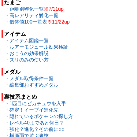
たまご
・距離別孵化一覧
※7/11up
・高レアリティ孵化一覧
・個体値100一覧表
※11/22up
アイテム
・アイテム図鑑一覧
・ルアーモジュール効果検証
・おこうの効果解説
・ズリのみの使い方
メダル
・メダル取得条件一覧
・編集部おすすめメダル
裏技系まとめ
・1匹目にピカチュウを入手
・確定！イーブイ進化先
・隠れているポケモンの探し方
・レベル40まであと何日？
・強化？進化？その前に○○
・横画面で遊ぶ裏技