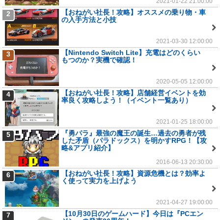
2021-01-22 21:00:00
【おねがい社長！攻略】オススメの乗り物・車
2
の入手方法と小技
2021-03-30 12:00:00
【Nintendo Switch Lite】充電はどのくらい
3
もつのか？実機で確認！
2020-05-05 12:00:00
【おねがい社長！攻略】店舗経営イベントを効
4
率良く攻略しよう！（イベント一覧あり）
2021-01-25 18:00:00
『勇パラ』最強の魔王の誕生…過去の勇者が残
5
した矛盾（パラドックス）を明かすRPG！【攻
略&アプリ紹介】
2016-06-13 20:30:00
【おねがい社長！攻略】資源危機とは？効率よ
6
く使って実力を上げよう
2021-04-27 19:00:00
【10月30日のゲームハード】今日は『PCエン
7