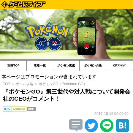
攻略TOP
攻略一覧
ポケモン図鑑
ポケモンの巣
CPﾗﾝｷﾝｸﾞ
本ページはプロモーションが含まれています
TOP
＞
ゲーム攻略
＞
ポケモンGO（Pokémon GO）
『ポケモンGO』第三世代や対人戦について開発会
社のCEOがコメント！
iOS
Android
RPG
2017-10-15 06:05:00