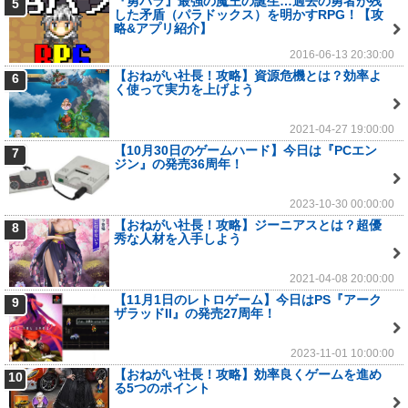
『勇パラ』最強の魔王の誕生…過去の勇者が残
5
した矛盾（パラドックス）を明かすRPG！【攻
略&アプリ紹介】
2016-06-13 20:30:00
【おねがい社長！攻略】資源危機とは？効率よ
6
く使って実力を上げよう
2021-04-27 19:00:00
【10月30日のゲームハード】今日は『PCエン
7
ジン』の発売36周年！
2023-10-30 00:00:00
【おねがい社長！攻略】ジーニアスとは？超優
8
秀な人材を入手しよう
2021-04-08 20:00:00
【11月1日のレトロゲーム】今日はPS『アーク
9
ザラッドII』の発売27周年！
2023-11-01 10:00:00
【おねがい社長！攻略】効率良くゲームを進め
10
る5つのポイント