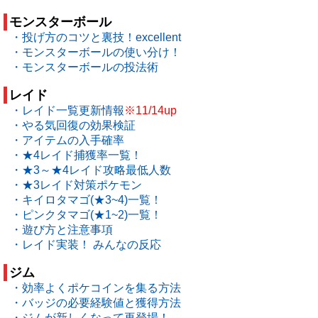
モンスターボール
・投げ方のコツと裏技！excellent
・モンスターボールの使い分け！
・モンスターボールの投法術
レイド
・レイド一覧更新情報
※11/14up
・やる気回復の効果検証
・アイテムの入手確率
・★4レイド捕獲率一覧！
・★3～★4レイド攻略最低人数
・★3レイド対策ポケモン
・キイロタマゴ(★3~4)一覧！
・ピンクタマゴ(★1~2)一覧！
・遊び方と注意事項
・レイド実装！ みんなの反応
ジム
・効率よくポケコインを集る方法
・バッジの必要経験値と獲得方法
・ジムが新しくなって再登場！