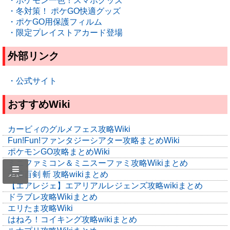
・ポケモン一色！スマホグッズ
・冬対策！ ポケGO快適グッズ
・ポケGO用保護フィルム
・限定プレイストアカード登場
外部リンク
・公式サイト
おすすめWiki
カービィのグルメフェス攻略Wiki
Fun!Fun!ファンタジーシアター攻略まとめWiki
ポケモンGO攻略まとめWiki
ミニファミコン＆ミニスーファミ攻略Wikiまとめ
天華百剣 斬 攻略wikiまとめ
メニュー
【エアレジェ】エアリアルレジェンズ攻略wikiまとめ
ドラブレ攻略Wikiまとめ
エリたま攻略Wiki
はねろ！コイキング攻略wikiまとめ