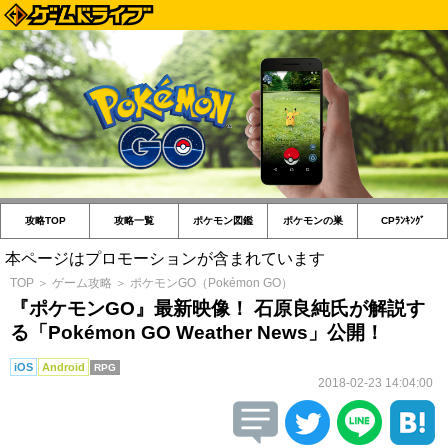
攻略TOP
攻略一覧
ポケモン図鑑
ポケモンの巣
CPﾗﾝｷﾝｸﾞ
本ページはプロモーションが含まれています
TOP
＞
ゲーム攻略
＞
ポケモンGO（Pokémon GO）
『ポケモンGO』最新映像！ 石原良純氏が解説す
る「Pokémon GO Weather News」公開！
iOS
Android
RPG
2018-02-23 14:04:00