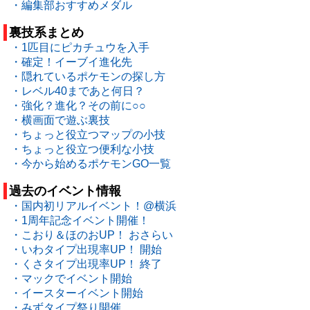
・編集部おすすめメダル
裏技系まとめ
・1匹目にピカチュウを入手
・確定！イーブイ進化先
・隠れているポケモンの探し方
・レベル40まであと何日？
・強化？進化？その前に○○
・横画面で遊ぶ裏技
・ちょっと役立つマップの小技
・ちょっと役立つ便利な小技
・今から始めるポケモンGO一覧
過去のイベント情報
・国内初リアルイベント！@横浜
・1周年記念イベント開催！
・こおり＆ほのおUP！ おさらい
・いわタイプ出現率UP！ 開始
・くさタイプ出現率UP！ 終了
・マックでイベント開始
・イースターイベント開始
・みずタイプ祭り開催