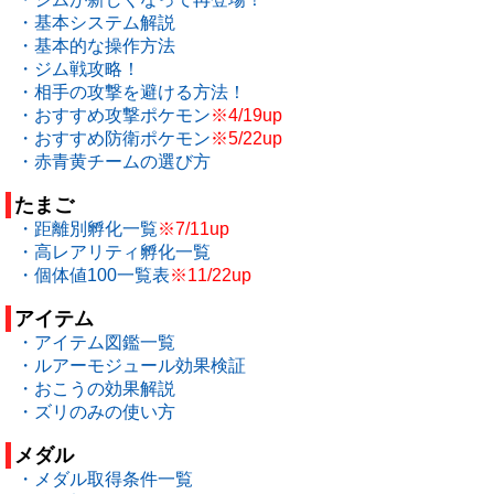
・基本システム解説
・基本的な操作方法
・ジム戦攻略！
・相手の攻撃を避ける方法！
・おすすめ攻撃ポケモン
※4/19up
・おすすめ防衛ポケモン
※5/22up
・赤青黄チームの選び方
たまご
・距離別孵化一覧
※7/11up
・高レアリティ孵化一覧
・個体値100一覧表
※11/22up
アイテム
・アイテム図鑑一覧
・ルアーモジュール効果検証
・おこうの効果解説
・ズリのみの使い方
メダル
・メダル取得条件一覧