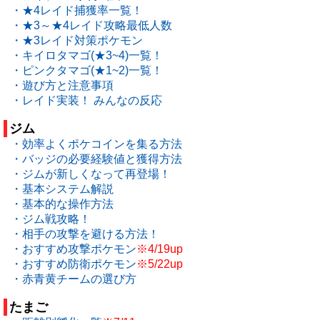
・★4レイド捕獲率一覧！
・★3～★4レイド攻略最低人数
・★3レイド対策ポケモン
・キイロタマゴ(★3~4)一覧！
・ピンクタマゴ(★1~2)一覧！
・遊び方と注意事項
・レイド実装！ みんなの反応
ジム
・効率よくポケコインを集る方法
・バッジの必要経験値と獲得方法
・ジムが新しくなって再登場！
・基本システム解説
・基本的な操作方法
・ジム戦攻略！
・相手の攻撃を避ける方法！
・おすすめ攻撃ポケモン
※4/19up
・おすすめ防衛ポケモン
※5/22up
・赤青黄チームの選び方
たまご