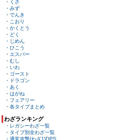
・くさ
・みず
・でんき
・こおり
・かくとう
・どく
・じめん
・ひこう
・エスパー
・むし
・いわ
・ゴースト
・ドラゴン
・あく
・はがね
・フェアリー
・各タイプまとめ
わざランキング
・レガシーわざ一覧
・タイプ別全わざ一覧
・通常攻撃(わざ1)DPS