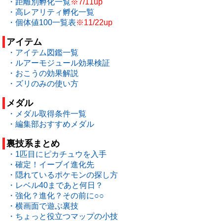
・距離別孵化一覧
※7/11up
・高レアリティ孵化一覧
・個体値100一覧表
※11/22up
アイテム
・アイテム図鑑一覧
・ルアーモジュール効果検証
・おこうの効果解説
・ズリのみの使い方
メダル
・メダル取得条件一覧
・編集部おすすめメダル
裏技系まとめ
・1匹目にピカチュウを入手
・確定！イーブイ進化先
・隠れているポケモンの探し方
・レベル40まであと何日？
・強化？進化？その前に○○
・横画面で遊ぶ裏技
・ちょっと役立つマップの小技