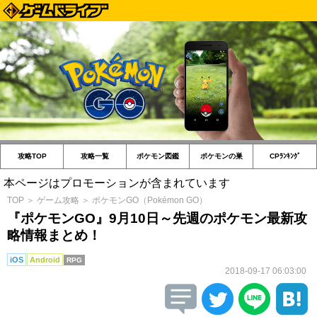
攻略TOP
攻略一覧
ポケモン図鑑
ポケモンの巣
CPﾗﾝｷﾝｸﾞ
本ページはプロモーションが含まれています
TOP
＞
ゲーム攻略
＞
ポケモンGO（Pokémon GO）
『ポケモンGO』9月10日～先週のポケモン最新攻
略情報まとめ！
iOS
Android
RPG
2018-09-17 06:03:00