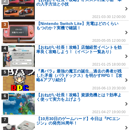
2
の入手方法と小技
2021-03-30 12:00:00
【Nintendo Switch Lite】充電はどのくらい
3
もつのか？実機で確認！
2020-05-05 12:00:00
【おねがい社長！攻略】店舗経営イベントを効
4
率良く攻略しよう！（イベント一覧あり）
2021-01-25 18:00:00
『勇パラ』最強の魔王の誕生…過去の勇者が残
5
した矛盾（パラドックス）を明かすRPG！【攻
略&アプリ紹介】
2016-06-13 20:30:00
【おねがい社長！攻略】資源危機とは？効率よ
6
く使って実力を上げよう
2021-04-27 19:00:00
【10月30日のゲームハード】今日は『PCエン
7
ジン』の発売36周年！