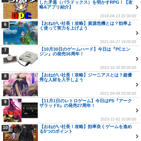
した矛盾（パラドックス）を明かすRPG！【攻
略&アプリ紹介】
2016-06-13 20:30:00
【おねがい社長！攻略】資源危機とは？効率よ
6
く使って実力を上げよう
2021-04-27 19:00:00
【10月30日のゲームハード】今日は『PCエン
7
ジン』の発売36周年！
2023-10-30 00:00:00
【おねがい社長！攻略】ジーニアスとは？超優
8
秀な人材を入手しよう
2021-04-08 20:00:00
【11月1日のレトロゲーム】今日はPS『アーク
9
ザラッドII』の発売27周年！
2023-11-01 10:00:00
【おねがい社長！攻略】効率良くゲームを進め
10
る5つのポイント