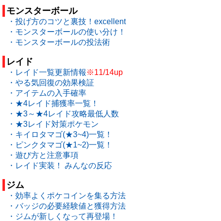
モンスターボール
・投げ方のコツと裏技！excellent
・モンスターボールの使い分け！
・モンスターボールの投法術
レイド
・レイド一覧更新情報
※11/14up
・やる気回復の効果検証
・アイテムの入手確率
・★4レイド捕獲率一覧！
・★3～★4レイド攻略最低人数
・★3レイド対策ポケモン
・キイロタマゴ(★3~4)一覧！
・ピンクタマゴ(★1~2)一覧！
・遊び方と注意事項
・レイド実装！ みんなの反応
ジム
・効率よくポケコインを集る方法
・バッジの必要経験値と獲得方法
・ジムが新しくなって再登場！