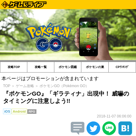
攻略TOP
攻略一覧
ポケモン図鑑
ポケモンの巣
CPﾗﾝｷﾝｸﾞ
本ページはプロモーションが含まれています
TOP
＞
ゲーム攻略
＞
ポケモンGO（Pokémon GO）
『ポケモンGO』「ギラティナ」出現中！ 威嚇の
タイミングに注意しよう!!
iOS
Android
RPG
2018-11-07 06:06:00