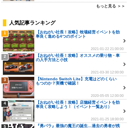
もっと見る ＞＞
人気記事ランキング
【おねがい社長！攻略】牧場経営イベントを効
1
率良く進める4つのポイント
2021-01-22 21:00:00
【おねがい社長！攻略】オススメの乗り物・車
2
の入手方法と小技
2021-03-30 12:00:00
【Nintendo Switch Lite】充電はどのくらい
3
もつのか？実機で確認！
2020-05-05 12:00:00
【おねがい社長！攻略】店舗経営イベントを効
4
率良く攻略しよう！（イベント一覧あり）
2021-01-25 18:00:00
『勇パラ』最強の魔王の誕生…過去の勇者が残
5