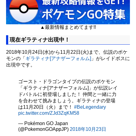
▲最新情報まとめてます!!
現在ギラティナ出現中！
2018年10月24日(水)から11月22日(火)まで、伝説のポケ
モンの「
ギラティナ[アナザーフォルム]
」がレイドボスに
出現中です。
ゴースト・ドラゴンタイプの伝説のポケモン
「ギラティナ[アナザーフォルム]」が伝説レイ
ドバトルに初登場しました！ 仲間と一緒に力
を合わせて挑みましょう。ギラティナの登場
は11月20日（火）まで！
#BeLegendary
pic.twitter.com/ZJd3ZqKM58
— Pokémon GO Japan
(@PokemonGOAppJP)
2018年10月23日