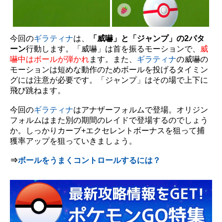
今回の
ギラティナ
は、
「威嚇」と「ジャンプ」の2パタ
ーン
行動します。「威嚇」は首を振るモーションで、
威
嚇中はボールが弾かれ
ます。また、
ギラティナ
の威嚇の
モーションは短めな動作のためボールを投げるタイミン
グには注意が必要です。「ジャンプ」はその場で上下に
飛び跳ねます。
今回の
ギラティナ
はアナザーフォルムで登場。オリジン
フォルムはまた別の期間のレイドで登場するのでしょう
か。しっかりカーブ+エクセレントボーナスを狙って捕
獲率アップを狙っていきましょう。
⇒
ボールをうまくコントロールするには？