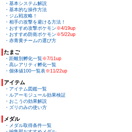
・基本システム解説
・基本的な操作方法
・ジム戦攻略！
・相手の攻撃を避ける方法！
・おすすめ攻撃ポケモン
※4/19up
・おすすめ防衛ポケモン
※5/22up
・赤青黄チームの選び方
たまご
・距離別孵化一覧
※7/11up
・高レアリティ孵化一覧
・個体値100一覧表
※11/22up
アイテム
・アイテム図鑑一覧
・ルアーモジュール効果検証
・おこうの効果解説
・ズリのみの使い方
メダル
・メダル取得条件一覧
・編集部おすすめメダル