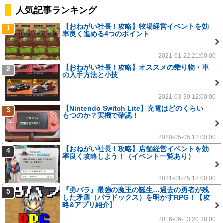
人気記事ランキング
【おねがい社長！攻略】牧場経営イベントを効
1
率良く進める4つのポイント
2021-01-22 21:00:00
【おねがい社長！攻略】オススメの乗り物・車
2
の入手方法と小技
2021-03-30 12:00:00
【Nintendo Switch Lite】充電はどのくらい
3
もつのか？実機で確認！
2020-05-05 12:00:00
【おねがい社長！攻略】店舗経営イベントを効
4
率良く攻略しよう！（イベント一覧あり）
2021-01-25 18:00:00
『勇パラ』最強の魔王の誕生…過去の勇者が残
5
した矛盾（パラドックス）を明かすRPG！【攻
略&アプリ紹介】
2016-06-13 20:30:00