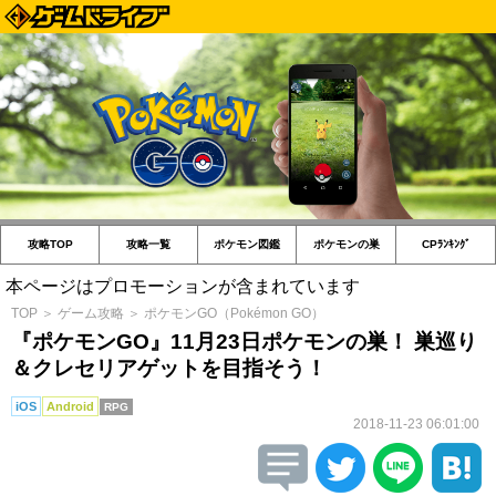
攻略TOP
攻略一覧
ポケモン図鑑
ポケモンの巣
CPﾗﾝｷﾝｸﾞ
本ページはプロモーションが含まれています
TOP
＞
ゲーム攻略
＞
ポケモンGO（Pokémon GO）
『ポケモンGO』11月23日ポケモンの巣！ 巣巡り
＆クレセリアゲットを目指そう！
iOS
Android
RPG
2018-11-23 06:01:00