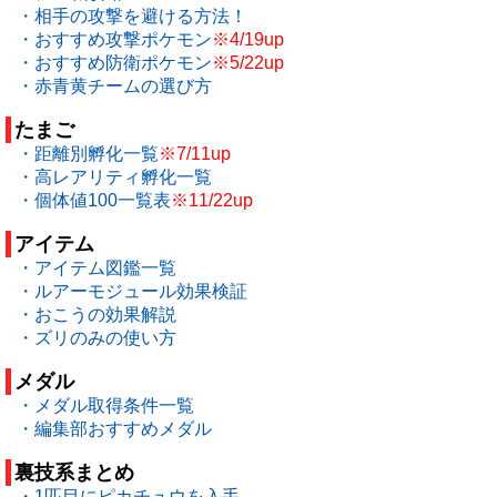
・相手の攻撃を避ける方法！
・おすすめ攻撃ポケモン
※4/19up
・おすすめ防衛ポケモン
※5/22up
・赤青黄チームの選び方
たまご
・距離別孵化一覧
※7/11up
・高レアリティ孵化一覧
・個体値100一覧表
※11/22up
アイテム
・アイテム図鑑一覧
・ルアーモジュール効果検証
・おこうの効果解説
・ズリのみの使い方
メダル
・メダル取得条件一覧
・編集部おすすめメダル
裏技系まとめ
・1匹目にピカチュウを入手