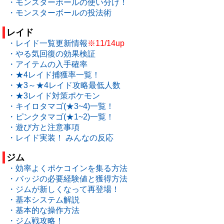
・モンスターボールの使い分け！
・モンスターボールの投法術
レイド
・レイド一覧更新情報
※11/14up
・やる気回復の効果検証
・アイテムの入手確率
・★4レイド捕獲率一覧！
・★3～★4レイド攻略最低人数
・★3レイド対策ポケモン
・キイロタマゴ(★3~4)一覧！
・ピンクタマゴ(★1~2)一覧！
・遊び方と注意事項
・レイド実装！ みんなの反応
ジム
・効率よくポケコインを集る方法
・バッジの必要経験値と獲得方法
・ジムが新しくなって再登場！
・基本システム解説
・基本的な操作方法
・ジム戦攻略！