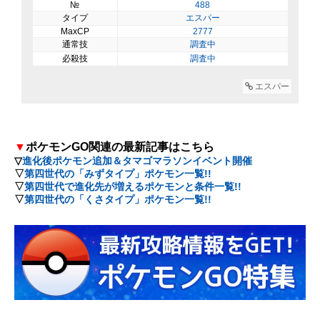
№
488
タイプ
エスパー
MaxCP
2777
通常技
調査中
必殺技
調査中
エスパー
▼
ポケモンGO関連の最新記事はこちら
▽
進化後ポケモン追加＆タマゴマラソンイベント開催
▽
第四世代の「みずタイプ」ポケモン一覧!!
▽
第四世代で進化先が増えるポケモンと条件一覧!!
▽
第四世代の「くさタイプ」ポケモン一覧!!