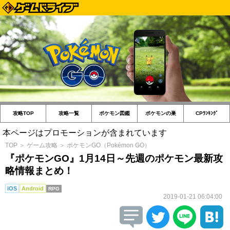
攻略TOP
攻略一覧
ポケモン図鑑
ポケモンの巣
CPﾗﾝｷﾝｸﾞ
本ページはプロモーションが含まれています
TOP
＞
ゲーム攻略
＞
ポケモンGO（Pokémon GO）
『ポケモンGO』1月14日～先週のポケモン最新攻
略情報まとめ！
iOS
Android
RPG
2019-01-21 06:04:00