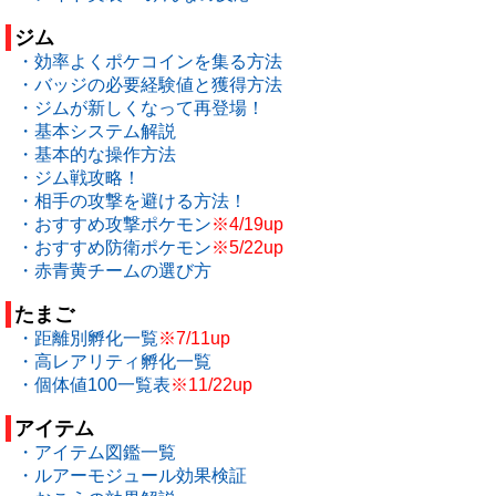
ジム
・効率よくポケコインを集る方法
・バッジの必要経験値と獲得方法
・ジムが新しくなって再登場！
・基本システム解説
・基本的な操作方法
・ジム戦攻略！
・相手の攻撃を避ける方法！
・おすすめ攻撃ポケモン
※4/19up
・おすすめ防衛ポケモン
※5/22up
・赤青黄チームの選び方
たまご
・距離別孵化一覧
※7/11up
・高レアリティ孵化一覧
・個体値100一覧表
※11/22up
アイテム
・アイテム図鑑一覧
・ルアーモジュール効果検証