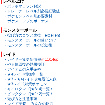
レベル上げ
・ポッポマラソン解説
・トレーナーレベル別必要経験値
・ポケモンレベル別必要素材
・ポケストップのボーナス
モンスターボール
・投げ方のコツと裏技！excellent
・モンスターボールの使い分け！
・モンスターボールの投法術
レイド
・レイド一覧更新情報
※11/14up
・やる気回復の効果検証
・アイテムの入手確率
・★4レイド捕獲率一覧！
・★3～★4レイド攻略最低人数
・★3レイド対策ポケモン
・キイロタマゴ(★3~4)一覧！
・ピンクタマゴ(★1~2)一覧！
・遊び方と注意事項
・レイド実装！ みんなの反応