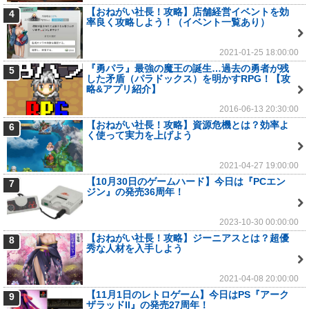
【おねがい社長！攻略】店舗経営イベントを効
4
率良く攻略しよう！（イベント一覧あり）
2021-01-25 18:00:00
『勇パラ』最強の魔王の誕生…過去の勇者が残
5
した矛盾（パラドックス）を明かすRPG！【攻
略&アプリ紹介】
2016-06-13 20:30:00
【おねがい社長！攻略】資源危機とは？効率よ
6
く使って実力を上げよう
2021-04-27 19:00:00
【10月30日のゲームハード】今日は『PCエン
7
ジン』の発売36周年！
2023-10-30 00:00:00
【おねがい社長！攻略】ジーニアスとは？超優
8
秀な人材を入手しよう
2021-04-08 20:00:00
【11月1日のレトロゲーム】今日はPS『アーク
9
ザラッドII』の発売27周年！