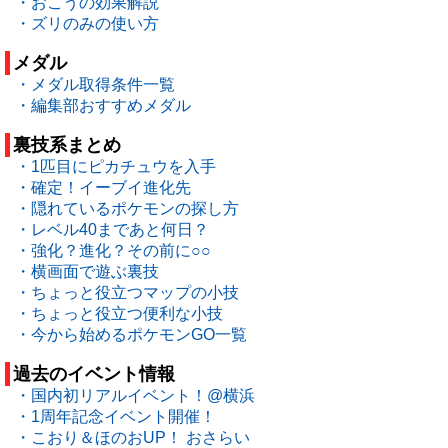
・おこうの効果解説
・ズリのみの使い方
メダル
・メダル取得条件一覧
・編集部おすすめメダル
裏技系まとめ
・1匹目にピカチュウを入手
・確定！イーブイ進化先
・隠れているポケモンの探し方
・レベル40まであと何日？
・強化？進化？その前に○○
・横画面で遊ぶ裏技
・ちょっと役立つマップの小技
・ちょっと役立つ便利な小技
・今から始めるポケモンGO一覧
過去のイベント情報
・国内初リアルイベント！@横浜
・1周年記念イベント開催！
・こおり＆ほのおUP！ おさらい