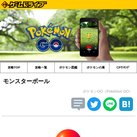
攻略TOP
攻略一覧
ポケモン図鑑
ポケモンの巣
CPﾗﾝｷﾝｸﾞ
モンスターボール
ポケモンGO（Pokémon GO）