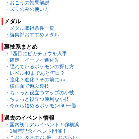
・おこうの効果解説
・ズリのみの使い方
メダル
・メダル取得条件一覧
・編集部おすすめメダル
裏技系まとめ
・1匹目にピカチュウを入手
・確定！イーブイ進化先
・隠れているポケモンの探し方
・レベル40まであと何日？
・強化？進化？その前に○○
・横画面で遊ぶ裏技
・ちょっと役立つマップの小技
・ちょっと役立つ便利な小技
・今から始めるポケモンGO一覧
過去のイベント情報
・国内初リアルイベント！@横浜
・1周年記念イベント開催！
・こおり＆ほのおUP！ おさらい