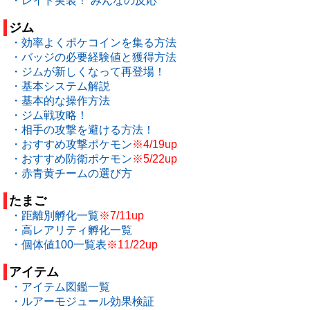
・レイド実装！ みんなの反応
ジム
・効率よくポケコインを集る方法
・バッジの必要経験値と獲得方法
・ジムが新しくなって再登場！
・基本システム解説
・基本的な操作方法
・ジム戦攻略！
・相手の攻撃を避ける方法！
・おすすめ攻撃ポケモン
※4/19up
・おすすめ防衛ポケモン
※5/22up
・赤青黄チームの選び方
たまご
・距離別孵化一覧
※7/11up
・高レアリティ孵化一覧
・個体値100一覧表
※11/22up
アイテム
・アイテム図鑑一覧
・ルアーモジュール効果検証