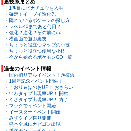
裏技系まとめ
・1匹目にピカチュウを入手
・確定！イーブイ進化先
・隠れているポケモンの探し方
・レベル40まであと何日？
・強化？進化？その前に○○
・横画面で遊ぶ裏技
・ちょっと役立つマップの小技
・ちょっと役立つ便利な小技
・今から始めるポケモンGO一覧
過去のイベント情報
・国内初リアルイベント！@横浜
・1周年記念イベント開催！
・こおり＆ほのおUP！ おさらい
・いわタイプ出現率UP！ 開始
・くさタイプ出現率UP！ 終了
・マックでイベント開始
・イースターイベント開始
・みずタイプ祭り開催
・熊本全域にカビゴン出現
・ポケモンデーイベント