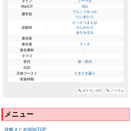
タイプ
ノーマル
MaxCP
581
でんこうせっか
通常技
たいあたり
ひっさつまえば
必殺技
のしかかり
あなをほる
進化前
-
進化後
ラッタ
進化素材
-
タマゴ
-
世代
第一世代
伝説
-
天候ブースト
ときどき曇り
実装時期
-
ポケモンGO
ノーマル
メニュー
攻略まとめWikiTOP