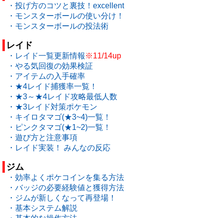
・投げ方のコツと裏技！excellent
・モンスターボールの使い分け！
・モンスターボールの投法術
レイド
・レイド一覧更新情報
※11/14up
・やる気回復の効果検証
・アイテムの入手確率
・★4レイド捕獲率一覧！
・★3～★4レイド攻略最低人数
・★3レイド対策ポケモン
・キイロタマゴ(★3~4)一覧！
・ピンクタマゴ(★1~2)一覧！
・遊び方と注意事項
・レイド実装！ みんなの反応
ジム
・効率よくポケコインを集る方法
・バッジの必要経験値と獲得方法
・ジムが新しくなって再登場！
・基本システム解説