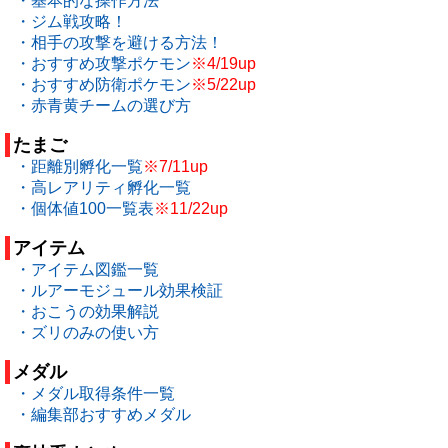
・基本的な操作方法
・ジム戦攻略！
・相手の攻撃を避ける方法！
・おすすめ攻撃ポケモン
※4/19up
・おすすめ防衛ポケモン
※5/22up
・赤青黄チームの選び方
たまご
・距離別孵化一覧
※7/11up
・高レアリティ孵化一覧
・個体値100一覧表
※11/22up
アイテム
・アイテム図鑑一覧
・ルアーモジュール効果検証
・おこうの効果解説
・ズリのみの使い方
メダル
・メダル取得条件一覧
・編集部おすすめメダル