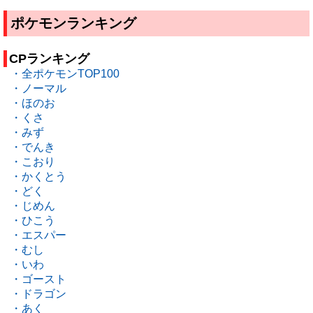
ポケモンランキング
CPランキング
・全ポケモンTOP100
・ノーマル
・ほのお
・くさ
・みず
・でんき
・こおり
・かくとう
・どく
・じめん
・ひこう
・エスパー
・むし
・いわ
・ゴースト
・ドラゴン
・あく