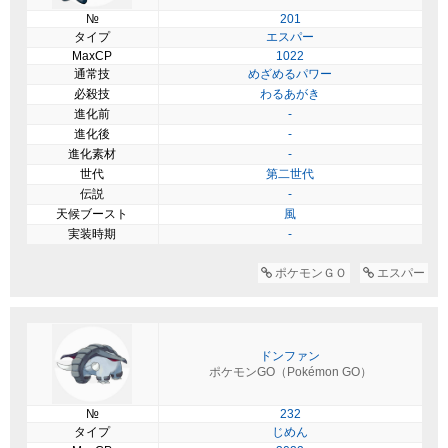
№
201
タイプ
エスパー
MaxCP
1022
通常技
めざめるパワー
必殺技
わるあがき
進化前
-
進化後
-
進化素材
-
世代
第二世代
伝説
-
天候ブースト
風
実装時期
-
ポケモンＧＯ
エスパー
ドンファン
ポケモンGO（Pokémon GO）
№
232
タイプ
じめん