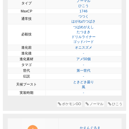
ノーマル
タイプ
ひこう
MaxCP
1746
つつく
通常技
はがねのつばさ
つばめがえし
たつまき
必殺技
ドリルライナー
ゴッドバード
進化前
オニスズメ
進化後
-
進化素材
アメ50個
タマゴ
-
世代
第一世代
伝説
-
ときどき曇り
天候ブースト
風
実装時期
-
ポケモンGO
ノーマル
ひこう
かえんぐるま