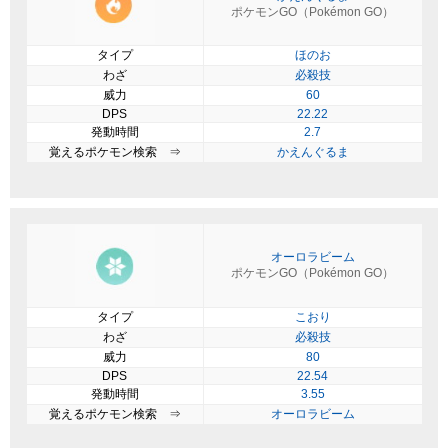
ポケモンGO（Pokémon GO）
タイプ
ほのお
わざ
必殺技
威力
60
DPS
22.22
発動時間
2.7
覚えるポケモン検索 ⇒
かえんぐるま
オーロラビーム
ポケモンGO（Pokémon GO）
タイプ
こおり
わざ
必殺技
威力
80
DPS
22.54
発動時間
3.55
覚えるポケモン検索 ⇒
オーロラビーム