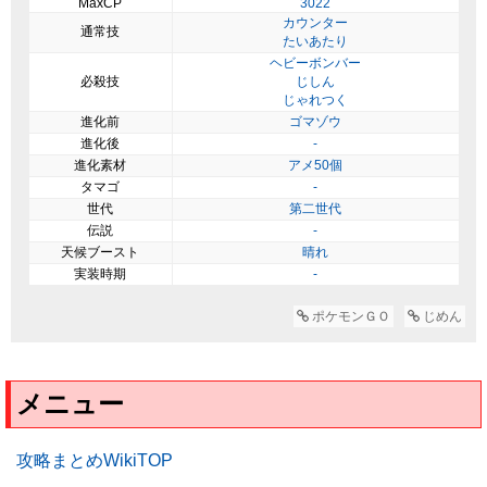
MaxCP
3022
カウンター
通常技
たいあたり
ヘビーボンバー
必殺技
じしん
じゃれつく
進化前
ゴマゾウ
進化後
-
進化素材
アメ50個
タマゴ
-
世代
第二世代
伝説
-
天候ブースト
晴れ
実装時期
-
ポケモンＧＯ
じめん
メニュー
攻略まとめWikiTOP