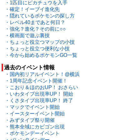
・1匹目にピカチュウを入手
・確定！イーブイ進化先
・隠れているポケモンの探し方
・レベル40まであと何日？
・強化？進化？その前に○○
・横画面で遊ぶ裏技
・ちょっと役立つマップの小技
・ちょっと役立つ便利な小技
・今から始めるポケモンGO一覧
過去のイベント情報
・国内初リアルイベント！@横浜
・1周年記念イベント開催！
・こおり＆ほのおUP！ おさらい
・いわタイプ出現率UP！ 開始
・くさタイプ出現率UP！ 終了
・マックでイベント開始
・イースターイベント開始
・みずタイプ祭り開催
・熊本全域にカビゴン出現
・ポケモンデーイベント
・バレンタインデー