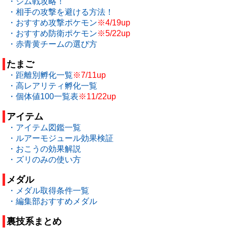
・ジム戦攻略！
・相手の攻撃を避ける方法！
・おすすめ攻撃ポケモン
※4/19up
・おすすめ防衛ポケモン
※5/22up
・赤青黄チームの選び方
たまご
・距離別孵化一覧
※7/11up
・高レアリティ孵化一覧
・個体値100一覧表
※11/22up
アイテム
・アイテム図鑑一覧
・ルアーモジュール効果検証
・おこうの効果解説
・ズリのみの使い方
メダル
・メダル取得条件一覧
・編集部おすすめメダル
裏技系まとめ