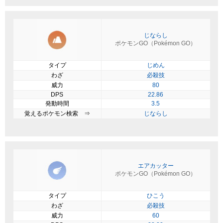
じならし
ポケモンGO（Pokémon GO）
タイプ
じめん
わざ
必殺技
威力
80
DPS
22.86
発動時間
3.5
覚えるポケモン検索 ⇒
じならし
エアカッター
ポケモンGO（Pokémon GO）
タイプ
ひこう
わざ
必殺技
威力
60