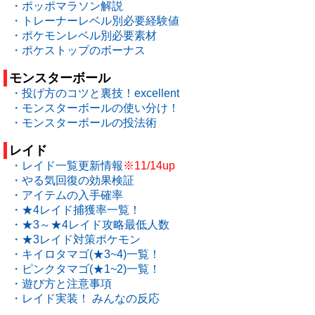
・ポッポマラソン解説
・トレーナーレベル別必要経験値
・ポケモンレベル別必要素材
・ポケストップのボーナス
モンスターボール
・投げ方のコツと裏技！excellent
・モンスターボールの使い分け！
・モンスターボールの投法術
レイド
・レイド一覧更新情報
※11/14up
・やる気回復の効果検証
・アイテムの入手確率
・★4レイド捕獲率一覧！
・★3～★4レイド攻略最低人数
・★3レイド対策ポケモン
・キイロタマゴ(★3~4)一覧！
・ピンクタマゴ(★1~2)一覧！
・遊び方と注意事項
・レイド実装！ みんなの反応