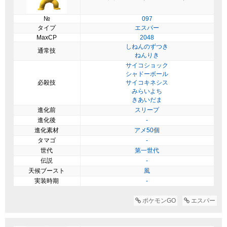
№
097
タイプ
エスパー
MaxCP
2048
しねんのずつき
通常技
ねんりき
サイコショック
シャドーボール
必殺技
サイコキネシス
みらいよち
きあいだま
進化前
スリープ
進化後
-
進化素材
アメ50個
タマゴ
-
世代
第一世代
伝説
-
天候ブースト
風
実装時期
-
ポケモンGO
エスパー