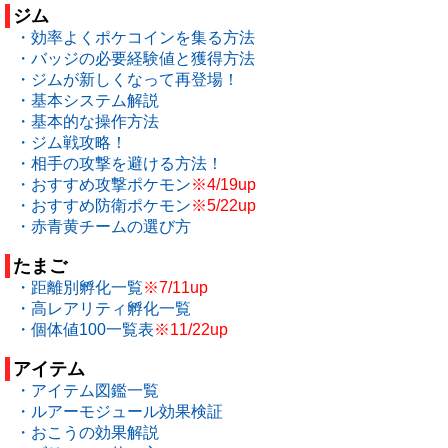
ジム
・効率よくポケコインを集る方法
・バッジの必要経験値と獲得方法
・ジムが新しくなって再登場！
・基本システム解説
・基本的な操作方法
・ジム戦攻略！
・相手の攻撃を避ける方法！
・おすすめ攻撃ポケモン
※4/19up
・おすすめ防衛ポケモン
※5/22up
・赤青黄チームの選び方
たまご
・距離別孵化一覧
※7/11up
・高レアリティ孵化一覧
・個体値100一覧表
※11/22up
アイテム
・アイテム図鑑一覧
・ルアーモジュール効果検証
・おこうの効果解説