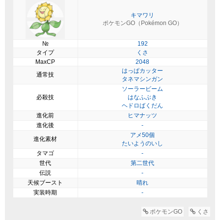
キマワリ
ポケモンGO（Pokémon GO）
№
192
タイプ
くさ
MaxCP
2048
はっぱカッター
通常技
タネマシンガン
ソーラービーム
必殺技
はなふぶき
ヘドロばくだん
進化前
ヒマナッツ
進化後
-
アメ50個
進化素材
たいようのいし
タマゴ
-
世代
第二世代
伝説
-
天候ブースト
晴れ
実装時期
-
ポケモンGO
くさ