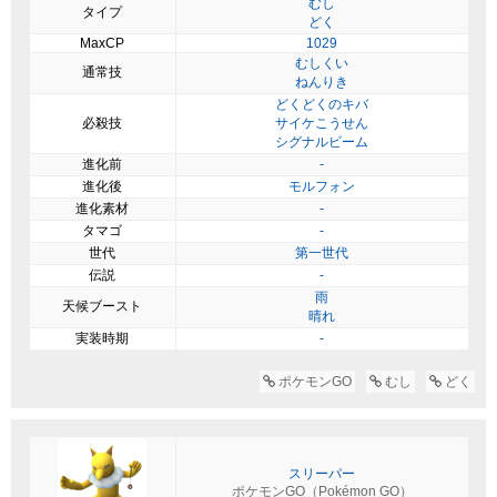
むし
タイプ
どく
MaxCP
1029
むしくい
通常技
ねんりき
どくどくのキバ
必殺技
サイケこうせん
シグナルビーム
進化前
-
進化後
モルフォン
進化素材
-
タマゴ
-
世代
第一世代
伝説
-
雨
天候ブースト
晴れ
実装時期
-
ポケモンGO
むし
どく
スリーパー
ポケモンGO（Pokémon GO）