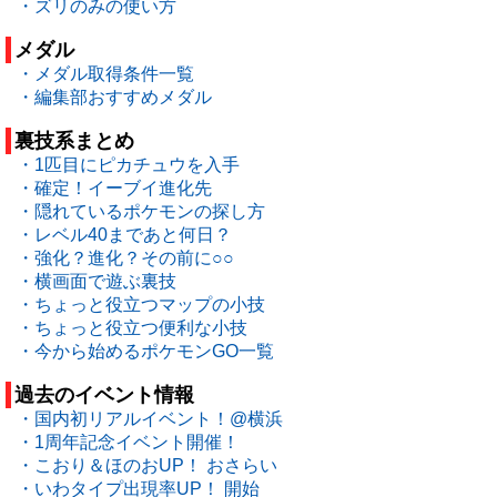
・ズリのみの使い方
メダル
・メダル取得条件一覧
・編集部おすすめメダル
裏技系まとめ
・1匹目にピカチュウを入手
・確定！イーブイ進化先
・隠れているポケモンの探し方
・レベル40まであと何日？
・強化？進化？その前に○○
・横画面で遊ぶ裏技
・ちょっと役立つマップの小技
・ちょっと役立つ便利な小技
・今から始めるポケモンGO一覧
過去のイベント情報
・国内初リアルイベント！@横浜
・1周年記念イベント開催！
・こおり＆ほのおUP！ おさらい
・いわタイプ出現率UP！ 開始