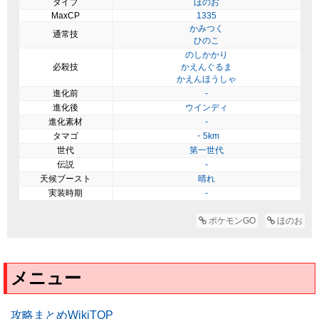
タイプ
ほのお
MaxCP
1335
かみつく
通常技
ひのこ
のしかかり
必殺技
かえんぐるま
かえんほうしゃ
進化前
-
進化後
ウインディ
進化素材
-
タマゴ
・5km
世代
第一世代
伝説
-
天候ブースト
晴れ
実装時期
-
ポケモンGO
ほのお
メニュー
攻略まとめWikiTOP