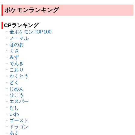
ポケモンランキング
CPランキング
・全ポケモンTOP100
・ノーマル
・ほのお
・くさ
・みず
・でんき
・こおり
・かくとう
・どく
・じめん
・ひこう
・エスパー
・むし
・いわ
・ゴースト
・ドラゴン
・あく