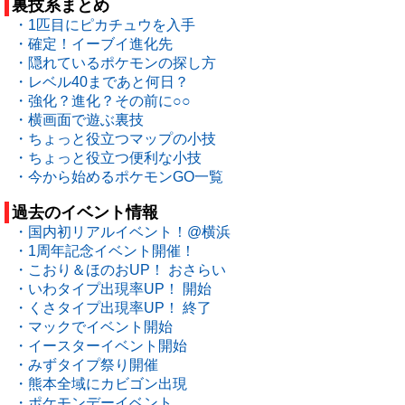
裏技系まとめ
・1匹目にピカチュウを入手
・確定！イーブイ進化先
・隠れているポケモンの探し方
・レベル40まであと何日？
・強化？進化？その前に○○
・横画面で遊ぶ裏技
・ちょっと役立つマップの小技
・ちょっと役立つ便利な小技
・今から始めるポケモンGO一覧
過去のイベント情報
・国内初リアルイベント！@横浜
・1周年記念イベント開催！
・こおり＆ほのおUP！ おさらい
・いわタイプ出現率UP！ 開始
・くさタイプ出現率UP！ 終了
・マックでイベント開始
・イースターイベント開始
・みずタイプ祭り開催
・熊本全域にカビゴン出現
・ポケモンデーイベント