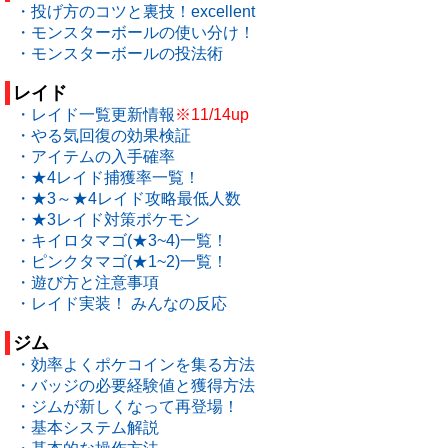
・投げ方のコツと裏技！excellent
・モンスターボールの使い分け！
・モンスターボールの投法術
レイド
・レイド一覧更新情報
※11/14up
・やる気回復の効果検証
・アイテムの入手確率
・★4レイド捕獲率一覧！
・★3～★4レイド攻略最低人数
・★3レイド対策ポケモン
・キイロタマゴ(★3~4)一覧！
・ピンクタマゴ(★1~2)一覧！
・遊び方と注意事項
・レイド実装！ みんなの反応
ジム
・効率よくポケコインを集る方法
・バッジの必要経験値と獲得方法
・ジムが新しくなって再登場！
・基本システム解説