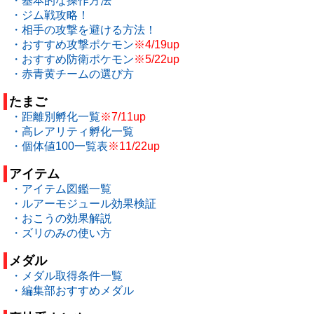
・基本的な操作方法
・ジム戦攻略！
・相手の攻撃を避ける方法！
・おすすめ攻撃ポケモン
※4/19up
・おすすめ防衛ポケモン
※5/22up
・赤青黄チームの選び方
たまご
・距離別孵化一覧
※7/11up
・高レアリティ孵化一覧
・個体値100一覧表
※11/22up
アイテム
・アイテム図鑑一覧
・ルアーモジュール効果検証
・おこうの効果解説
・ズリのみの使い方
メダル
・メダル取得条件一覧
・編集部おすすめメダル