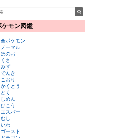
ポケモン図鑑
・全ポケモン
・ノーマル
・ほのお
・くさ
・みず
・でんき
・こおり
・かくとう
・どく
・じめん
・ひこう
・エスパー
・むし
・いわ
・ゴースト
・ドラゴン