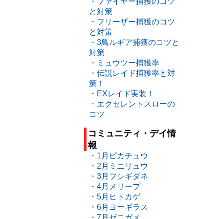
・ファイヤー捕獲のコツ
と対策
・フリーザー捕獲のコツ
と対策
・3鳥ルギア捕獲のコツと
対策
・ミュウツー捕獲率
・伝説レイド捕獲率と対
策！
・EXレイド実装！
・エクセレントスローの
コツ
コミュニティ・デイ情
報
・1月ピカチュウ
・2月ミニリュウ
・3月フシギダネ
・4月メリープ
・5月ヒトカゲ
・6月ヨーギラス
・7月ゼニガメ