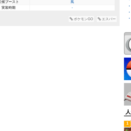
天候ブースト
風
実装時期
-
ポケモンGO
エスパー
人
1