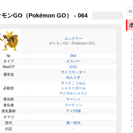
モンGO（Pokémon GO） - 064
ユンゲラー
ポケモンGO（Pokémon GO）
№
064
タイプ
エスパー
MaxCP
1131
サイコカッター
通常技
ねんりき
サイケこうせん
必殺技
シャドーボール
マジカルシャイン
進化前
ケーシィ
進化後
フーディン
進化素材
アメ25個
タマゴ
-
世代
第一世代
伝説
-