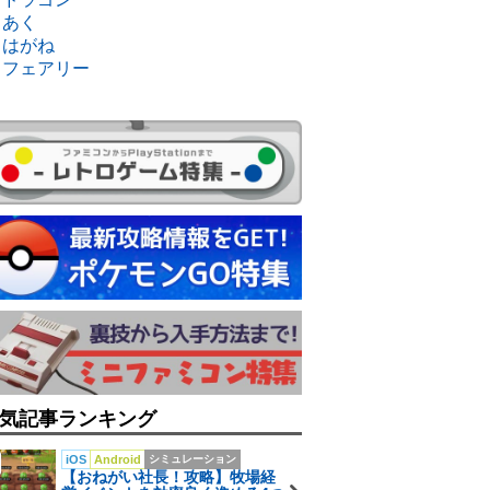
・あく
・はがね
・フェアリー
気記事ランキング
iOS
Android
シミュレーション
【おねがい社長！攻略】牧場経