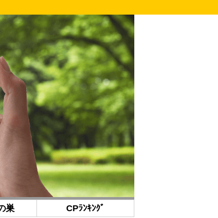
の巣
CPﾗﾝｷﾝｸﾞ