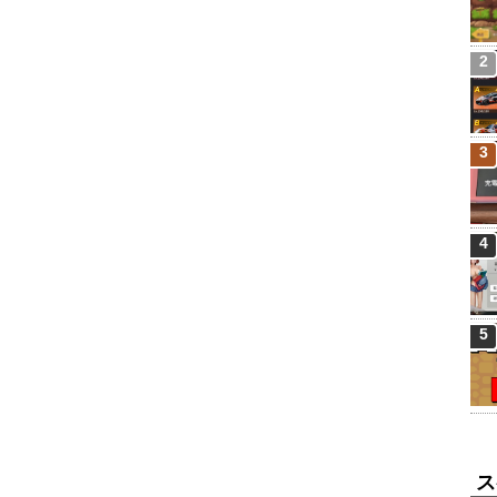
2
3
4
5
ス