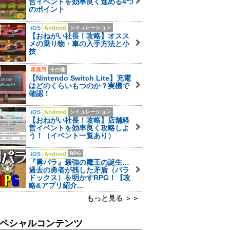
営イベントを効率良く進める4つ
のポイント
iOS
Android
シミュレーション
【おねがい社長！攻略】オスス
メの乗り物・車の入手方法と小
技
家庭用
その他
【Nintendo Switch Lite】充電
はどのくらいもつのか？実機で
確認！
iOS
Android
シミュレーション
【おねがい社長！攻略】店舗経
営イベントを効率良く攻略しよ
う！（イベント一覧あり）
RPG
iOS
Android
『勇パラ』最強の魔王の誕生…
過去の勇者が残した矛盾（パラ
ドックス）を明かすRPG！【攻
略&アプリ紹介...
もっと見る ＞＞
ペシャルコンテンツ