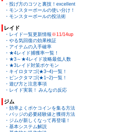
・投げ方のコツと裏技！excellent
・モンスターボールの使い分け！
・モンスターボールの投法術
レイド
・レイド一覧更新情報
※11/14up
・やる気回復の効果検証
・アイテムの入手確率
・★4レイド捕獲率一覧！
・★3～★4レイド攻略最低人数
・★3レイド対策ポケモン
・キイロタマゴ(★3~4)一覧！
・ピンクタマゴ(★1~2)一覧！
・遊び方と注意事項
・レイド実装！ みんなの反応
ジム
・効率よくポケコインを集る方法
・バッジの必要経験値と獲得方法
・ジムが新しくなって再登場！
・基本システム解説