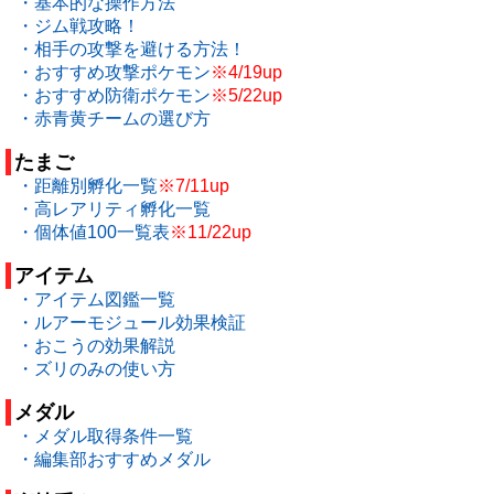
・基本的な操作方法
・ジム戦攻略！
・相手の攻撃を避ける方法！
・おすすめ攻撃ポケモン
※4/19up
・おすすめ防衛ポケモン
※5/22up
・赤青黄チームの選び方
たまご
・距離別孵化一覧
※7/11up
・高レアリティ孵化一覧
・個体値100一覧表
※11/22up
アイテム
・アイテム図鑑一覧
・ルアーモジュール効果検証
・おこうの効果解説
・ズリのみの使い方
メダル
・メダル取得条件一覧
・編集部おすすめメダル