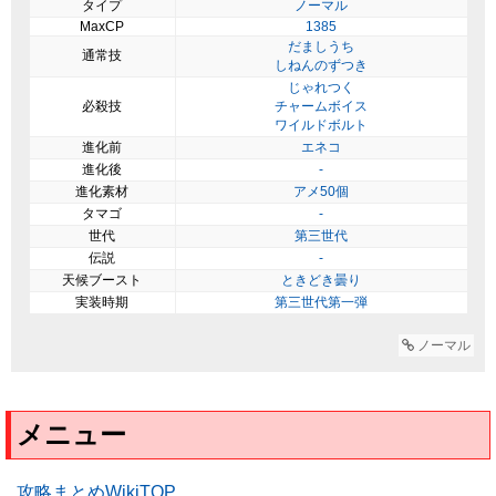
タイプ
ノーマル
MaxCP
1385
だましうち
通常技
しねんのずつき
じゃれつく
必殺技
チャームボイス
ワイルドボルト
進化前
エネコ
進化後
-
進化素材
アメ50個
タマゴ
-
世代
第三世代
伝説
-
天候ブースト
ときどき曇り
実装時期
第三世代第一弾
ノーマル
メニュー
攻略まとめWikiTOP