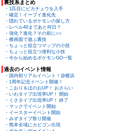
裏技系まとめ
・1匹目にピカチュウを入手
・確定！イーブイ進化先
・隠れているポケモンの探し方
・レベル40まであと何日？
・強化？進化？その前に○○
・横画面で遊ぶ裏技
・ちょっと役立つマップの小技
・ちょっと役立つ便利な小技
・今から始めるポケモンGO一覧
過去のイベント情報
・国内初リアルイベント！@横浜
・1周年記念イベント開催！
・こおり＆ほのおUP！ おさらい
・いわタイプ出現率UP！ 開始
・くさタイプ出現率UP！ 終了
・マックでイベント開始
・イースターイベント開始
・みずタイプ祭り開催
・熊本全域にカビゴン出現
・ポケモンデーイベント