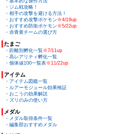
・基本的な操作方法
・ジム戦攻略！
・相手の攻撃を避ける方法！
・おすすめ攻撃ポケモン
※4/19up
・おすすめ防衛ポケモン
※5/22up
・赤青黄チームの選び方
たまご
・距離別孵化一覧
※7/11up
・高レアリティ孵化一覧
・個体値100一覧表
※11/22up
アイテム
・アイテム図鑑一覧
・ルアーモジュール効果検証
・おこうの効果解説
・ズリのみの使い方
メダル
・メダル取得条件一覧
・編集部おすすめメダル