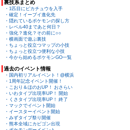
裏技系まとめ
・1匹目にピカチュウを入手
・確定！イーブイ進化先
・隠れているポケモンの探し方
・レベル40まであと何日？
・強化？進化？その前に○○
・横画面で遊ぶ裏技
・ちょっと役立つマップの小技
・ちょっと役立つ便利な小技
・今から始めるポケモンGO一覧
過去のイベント情報
・国内初リアルイベント！@横浜
・1周年記念イベント開催！
・こおり＆ほのおUP！ おさらい
・いわタイプ出現率UP！ 開始
・くさタイプ出現率UP！ 終了
・マックでイベント開始
・イースターイベント開始
・みずタイプ祭り開催
・熊本全域にカビゴン出現
・ポケモンデーイベント