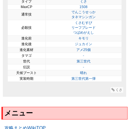
タイプ
くさ
MaxCP
1508
でんこうせっか
通常技
タネマシンガン
くさむすび
必殺技
リーフブレード
つばめがえし
進化前
キモリ
進化後
ジュカイン
進化素材
アメ25個
タマゴ
-
世代
第三世代
伝説
-
天候ブースト
晴れ
実装時期
第三世代第一弾
くさ
メニュー
攻略まとめWikiTOP