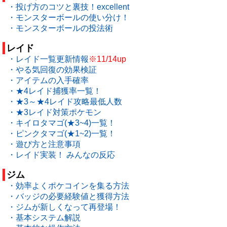
・投げ方のコツと裏技！excellent
・モンスターボールの使い分け！
・モンスターボールの投法術
レイド
・レイド一覧更新情報
※11/14up
・やる気回復の効果検証
・アイテムの入手確率
・★4レイド捕獲率一覧！
・★3～★4レイド攻略最低人数
・★3レイド対策ポケモン
・キイロタマゴ(★3~4)一覧！
・ピンクタマゴ(★1~2)一覧！
・遊び方と注意事項
・レイド実装！ みんなの反応
ジム
・効率よくポケコインを集る方法
・バッジの必要経験値と獲得方法
・ジムが新しくなって再登場！
・基本システム解説