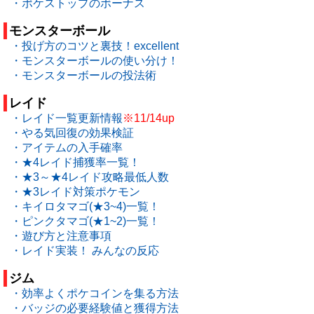
・ポケストップのボーナス
モンスターボール
・投げ方のコツと裏技！excellent
・モンスターボールの使い分け！
・モンスターボールの投法術
レイド
・レイド一覧更新情報
※11/14up
・やる気回復の効果検証
・アイテムの入手確率
・★4レイド捕獲率一覧！
・★3～★4レイド攻略最低人数
・★3レイド対策ポケモン
・キイロタマゴ(★3~4)一覧！
・ピンクタマゴ(★1~2)一覧！
・遊び方と注意事項
・レイド実装！ みんなの反応
ジム
・効率よくポケコインを集る方法
・バッジの必要経験値と獲得方法