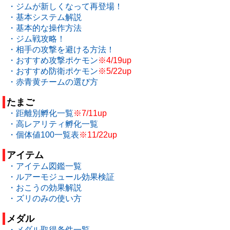
・ジムが新しくなって再登場！
・基本システム解説
・基本的な操作方法
・ジム戦攻略！
・相手の攻撃を避ける方法！
・おすすめ攻撃ポケモン
※4/19up
・おすすめ防衛ポケモン
※5/22up
・赤青黄チームの選び方
たまご
・距離別孵化一覧
※7/11up
・高レアリティ孵化一覧
・個体値100一覧表
※11/22up
アイテム
・アイテム図鑑一覧
・ルアーモジュール効果検証
・おこうの効果解説
・ズリのみの使い方
メダル
・メダル取得条件一覧