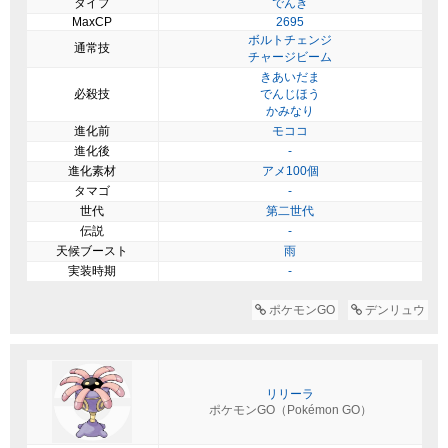
タイプ
でんき
MaxCP
2695
ボルトチェンジ
通常技
チャージビーム
きあいだま
必殺技
でんじほう
かみなり
進化前
モココ
進化後
-
進化素材
アメ100個
タマゴ
-
世代
第二世代
伝説
-
天候ブースト
雨
実装時期
-
ポケモンGO
デンリュウ
リリーラ
ポケモンGO（Pokémon GO）