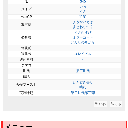
№
345
いわ
タイプ
くさ
MaxCP
1181
ようかいえき
通常技
まとわりつく
くさむすび
必殺技
ミラーコート
げんしのちから
進化前
-
進化後
ユレイドル
進化素材
-
タマゴ
-
世代
第三世代
伝説
-
ときどき曇り
天候ブースト
晴れ
実装時期
第三世代第三弾
いわ
くさ
メニュー