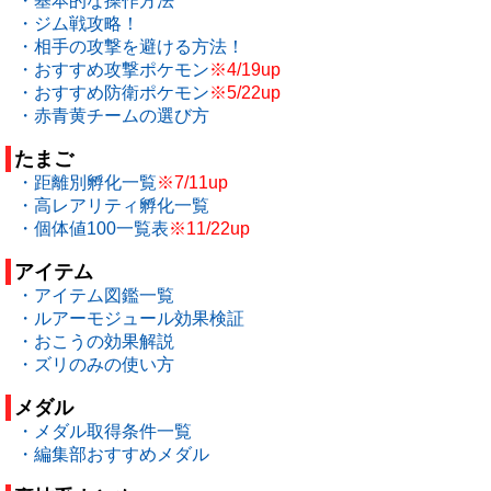
・基本的な操作方法
・ジム戦攻略！
・相手の攻撃を避ける方法！
・おすすめ攻撃ポケモン
※4/19up
・おすすめ防衛ポケモン
※5/22up
・赤青黄チームの選び方
たまご
・距離別孵化一覧
※7/11up
・高レアリティ孵化一覧
・個体値100一覧表
※11/22up
アイテム
・アイテム図鑑一覧
・ルアーモジュール効果検証
・おこうの効果解説
・ズリのみの使い方
メダル
・メダル取得条件一覧
・編集部おすすめメダル