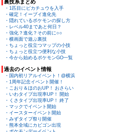
裏技系まとめ
・1匹目にピカチュウを入手
・確定！イーブイ進化先
・隠れているポケモンの探し方
・レベル40まであと何日？
・強化？進化？その前に○○
・横画面で遊ぶ裏技
・ちょっと役立つマップの小技
・ちょっと役立つ便利な小技
・今から始めるポケモンGO一覧
過去のイベント情報
・国内初リアルイベント！@横浜
・1周年記念イベント開催！
・こおり＆ほのおUP！ おさらい
・いわタイプ出現率UP！ 開始
・くさタイプ出現率UP！ 終了
・マックでイベント開始
・イースターイベント開始
・みずタイプ祭り開催
・熊本全域にカビゴン出現
・ポケモンデーイベント