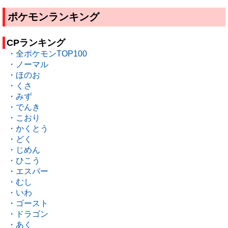
ポケモンランキング
CPランキング
・全ポケモンTOP100
・ノーマル
・ほのお
・くさ
・みず
・でんき
・こおり
・かくとう
・どく
・じめん
・ひこう
・エスパー
・むし
・いわ
・ゴースト
・ドラゴン
・あく