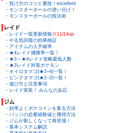
・投げ方のコツと裏技！excellent
・モンスターボールの使い分け！
・モンスターボールの投法術
レイド
・レイド一覧更新情報
※11/14up
・やる気回復の効果検証
・アイテムの入手確率
・★4レイド捕獲率一覧！
・★3～★4レイド攻略最低人数
・★3レイド対策ポケモン
・キイロタマゴ(★3~4)一覧！
・ピンクタマゴ(★1~2)一覧！
・遊び方と注意事項
・レイド実装！ みんなの反応
ジム
・効率よくポケコインを集る方法
・バッジの必要経験値と獲得方法
・ジムが新しくなって再登場！
・基本システム解説