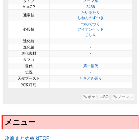
タイプ
ノーマル
MaxCP
2488
たいあたり
通常技
しねんのずつき
つのでつく
必殺技
アイアンヘッド
じしん
進化前
-
進化後
-
進化素材
-
タマゴ
-
世代
第一世代
伝説
-
天候ブースト
ときどき曇り
実装時期
-
ポケモンGO
ノーマル
メニュー
攻略まとめWikiTOP