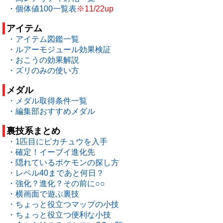
・個体値100一覧表
※11/22up
アイテム
・アイテム図鑑一覧
・ルアーモジュール効果検証
・おこうの効果解説
・ズリのみの使い方
メダル
・メダル取得条件一覧
・編集部おすすめメダル
裏技系まとめ
・1匹目にピカチュウを入手
・確定！イーブイ進化先
・隠れているポケモンの探し方
・レベル40まであと何日？
・強化？進化？その前に○○
・横画面で遊ぶ裏技
・ちょっと役立つマップの小技
・ちょっと役立つ便利な小技