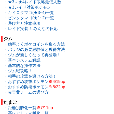
・★3～★4レイド攻略最低人数
・★3レイド対策ポケモン
・キイロタマゴ(★3~4)一覧！
・ピンクタマゴ(★1~2)一覧！
・遊び方と注意事項
・レイド実装！ みんなの反応
ジム
・効率よくポケコインを集る方法
・バッジの必要経験値と獲得方法
・ジムが新しくなって再登場！
・基本システム解説
・基本的な操作方法
・ジム戦攻略！
・相手の攻撃を避ける方法！
・おすすめ攻撃ポケモン
※4/19up
・おすすめ防衛ポケモン
※5/22up
・赤青黄チームの選び方
たまご
・距離別孵化一覧
※7/11up
・高レアリティ孵化一覧