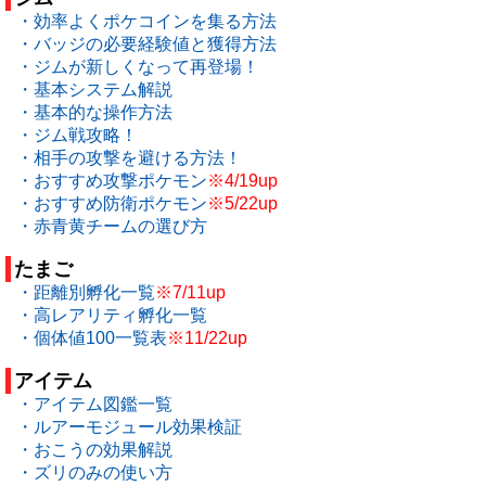
・効率よくポケコインを集る方法
・バッジの必要経験値と獲得方法
・ジムが新しくなって再登場！
・基本システム解説
・基本的な操作方法
・ジム戦攻略！
・相手の攻撃を避ける方法！
・おすすめ攻撃ポケモン
※4/19up
・おすすめ防衛ポケモン
※5/22up
・赤青黄チームの選び方
たまご
・距離別孵化一覧
※7/11up
・高レアリティ孵化一覧
・個体値100一覧表
※11/22up
アイテム
・アイテム図鑑一覧
・ルアーモジュール効果検証
・おこうの効果解説
・ズリのみの使い方