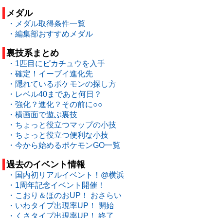
メダル
・メダル取得条件一覧
・編集部おすすめメダル
裏技系まとめ
・1匹目にピカチュウを入手
・確定！イーブイ進化先
・隠れているポケモンの探し方
・レベル40まであと何日？
・強化？進化？その前に○○
・横画面で遊ぶ裏技
・ちょっと役立つマップの小技
・ちょっと役立つ便利な小技
・今から始めるポケモンGO一覧
過去のイベント情報
・国内初リアルイベント！@横浜
・1周年記念イベント開催！
・こおり＆ほのおUP！ おさらい
・いわタイプ出現率UP！ 開始
・くさタイプ出現率UP！ 終了