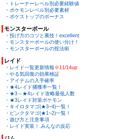
・トレーナーレベル別必要経験値
・ポケモンレベル別必要素材
・ポケストップのボーナス
モンスターボール
・投げ方のコツと裏技！excellent
・モンスターボールの使い分け！
・モンスターボールの投法術
レイド
・レイド一覧更新情報
※11/14up
・やる気回復の効果検証
・アイテムの入手確率
・★4レイド捕獲率一覧！
・★3～★4レイド攻略最低人数
・★3レイド対策ポケモン
・キイロタマゴ(★3~4)一覧！
・ピンクタマゴ(★1~2)一覧！
・遊び方と注意事項
・レイド実装！ みんなの反応
ジム