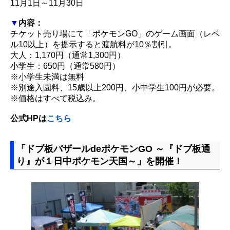
11月1日～11月30日
▼
内容：
チケット売り場にて「ポケモンGO」のゲーム画面（レベ
ル10以上）を提示すると渡航料が10％割引。
大人：1,170円（通常1,300円）
小学生：650円（通常580円）
※小学生未満は無料
※別途入園料、15歳以上200円、小中学生100円が必要。
※価格はすべて税込み。
公式HPは
こちら
「ドブ板バザールdeポケモンGO ～『ドブ板通
り』が１日中ポケモン天国～」を開催！