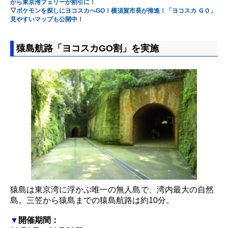
から東京湾フェリーが割引に！
▽
ポケモンを探しにヨコスカへGO！横須賀市長が推進！「ヨコスカ ＧＯ」
見やすいマップも公開中！
猿島航路「ヨコスカGO割」を実施
猿島は東京湾に浮かぶ唯一の無人島で、湾内最大の自然
島。三笠から猿島までの猿島航路は約10分。
▼
開催期間：