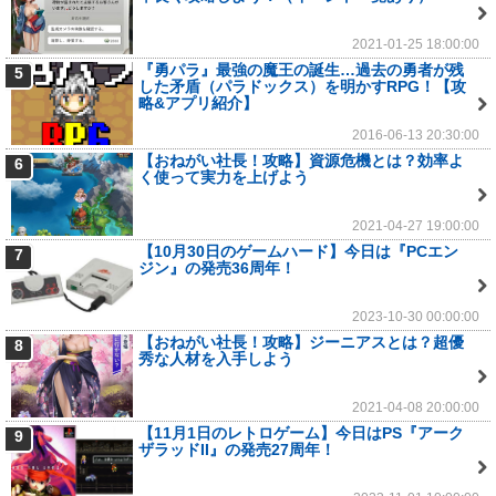
2021-01-25 18:00:00
『勇パラ』最強の魔王の誕生…過去の勇者が残
5
した矛盾（パラドックス）を明かすRPG！【攻
略&アプリ紹介】
2016-06-13 20:30:00
【おねがい社長！攻略】資源危機とは？効率よ
6
く使って実力を上げよう
2021-04-27 19:00:00
【10月30日のゲームハード】今日は『PCエン
7
ジン』の発売36周年！
2023-10-30 00:00:00
【おねがい社長！攻略】ジーニアスとは？超優
8
秀な人材を入手しよう
2021-04-08 20:00:00
【11月1日のレトロゲーム】今日はPS『アーク
9
ザラッドII』の発売27周年！