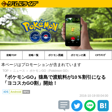
攻略TOP
攻略一覧
ポケモン図鑑
ポケモンの巣
CPﾗﾝｷﾝｸﾞ
本ページはプロモーションが含まれています
TOP
＞
ニュース
＞
ポケモンGO（Pokémon GO）
『ポケモンGO』猿島で渡航料が10％割引になる
「ヨコスカGO割」開始！
iOS
Android
RPG
2016-10-19 00:04:00