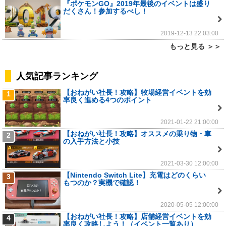
『ポケモンGO』2019年最後のイベントは盛り
だくさん！参加するべし！
2019-12-13 22:03:00
もっと見る ＞＞
人気記事ランキング
【おねがい社長！攻略】牧場経営イベントを効
1
率良く進める4つのポイント
2021-01-22 21:00:00
【おねがい社長！攻略】オススメの乗り物・車
2
の入手方法と小技
2021-03-30 12:00:00
【Nintendo Switch Lite】充電はどのくらい
3
もつのか？実機で確認！
2020-05-05 12:00:00
【おねがい社長！攻略】店舗経営イベントを効
4
率良く攻略しよう！（イベント一覧あり）