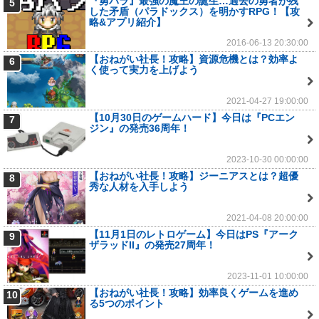
『勇パラ』最強の魔王の誕生…過去の勇者が残
5
した矛盾（パラドックス）を明かすRPG！【攻
略&アプリ紹介】
2016-06-13 20:30:00
【おねがい社長！攻略】資源危機とは？効率よ
6
く使って実力を上げよう
2021-04-27 19:00:00
【10月30日のゲームハード】今日は『PCエン
7
ジン』の発売36周年！
2023-10-30 00:00:00
【おねがい社長！攻略】ジーニアスとは？超優
8
秀な人材を入手しよう
2021-04-08 20:00:00
【11月1日のレトロゲーム】今日はPS『アーク
9
ザラッドII』の発売27周年！
2023-11-01 10:00:00
【おねがい社長！攻略】効率良くゲームを進め
10
る5つのポイント