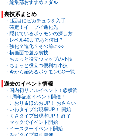
・編集部おすすめメダル
裏技系まとめ
・1匹目にピカチュウを入手
・確定！イーブイ進化先
・隠れているポケモンの探し方
・レベル40まであと何日？
・強化？進化？その前に○○
・横画面で遊ぶ裏技
・ちょっと役立つマップの小技
・ちょっと役立つ便利な小技
・今から始めるポケモンGO一覧
過去のイベント情報
・国内初リアルイベント！@横浜
・1周年記念イベント開催！
・こおり＆ほのおUP！ おさらい
・いわタイプ出現率UP！ 開始
・くさタイプ出現率UP！ 終了
・マックでイベント開始
・イースターイベント開始
・みずタイプ祭り開催