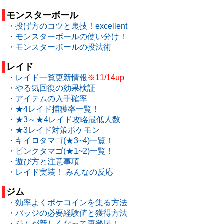
モンスターボール
・投げ方のコツと裏技！excellent
・モンスターボールの使い分け！
・モンスターボールの投法術
レイド
・レイド一覧更新情報
※11/14up
・やる気回復の効果検証
・アイテムの入手確率
・★4レイド捕獲率一覧！
・★3～★4レイド攻略最低人数
・★3レイド対策ポケモン
・キイロタマゴ(★3~4)一覧！
・ピンクタマゴ(★1~2)一覧！
・遊び方と注意事項
・レイド実装！ みんなの反応
ジム
・効率よくポケコインを集る方法
・バッジの必要経験値と獲得方法
・ジムが新しくなって再登場！