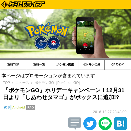
攻略TOP
攻略一覧
ポケモン図鑑
ポケモンの巣
CPﾗﾝｷﾝｸﾞ
本ページはプロモーションが含まれています
TOP
＞
ニュース
＞
ポケモンGO（Pokémon GO）
『ポケモンGO』ホリデーキャンペーン！12月31
日より「しあわせタマゴ」がボックスに追加!?
iOS
Android
RPG
2016-12-27 23:43:00