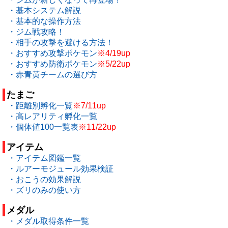
・基本システム解説
・基本的な操作方法
・ジム戦攻略！
・相手の攻撃を避ける方法！
・おすすめ攻撃ポケモン
※4/19up
・おすすめ防衛ポケモン
※5/22up
・赤青黄チームの選び方
たまご
・距離別孵化一覧
※7/11up
・高レアリティ孵化一覧
・個体値100一覧表
※11/22up
アイテム
・アイテム図鑑一覧
・ルアーモジュール効果検証
・おこうの効果解説
・ズリのみの使い方
メダル
・メダル取得条件一覧