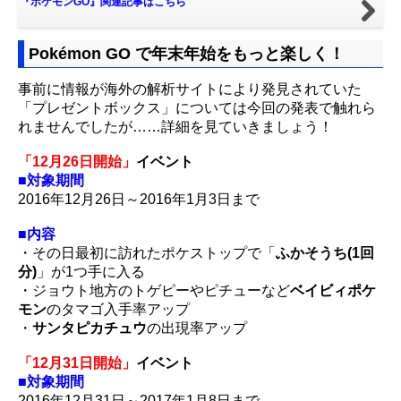
『ポケモンGO』関連記事はこちら
Pokémon GO で年末年始をもっと楽しく！
事前に情報が海外の解析サイトにより発見されていた
「プレゼントボックス」については今回の発表で触れら
れませんでしたが……詳細を見ていきましょう！
「12月26日開始」
イベント
■対象期間
2016年12月26日～2016年1月3日まで
■内容
・その日最初に訪れたポケストップで「
ふかそうち(1回
分)
」が1つ手に入る
・ジョウト地方のトゲピーやピチューなど
ベイビィポケ
モン
のタマゴ入手率アップ
・
サンタピカチュウ
の出現率アップ
「12月31日開始」
イベント
■対象期間
2016年12月31日～2017年1月8日まで