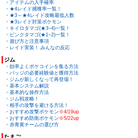
・アイテムの入手確率
・★4レイド捕獲率一覧！
・★3～★4レイド攻略最低人数
・★3レイド対策ポケモン
・キイロタマゴ(★3~4)一覧！
・ピンクタマゴ(★1~2)一覧！
・遊び方と注意事項
・レイド実装！ みんなの反応
ジム
・効率よくポケコインを集る方法
・バッジの必要経験値と獲得方法
・ジムが新しくなって再登場！
・基本システム解説
・基本的な操作方法
・ジム戦攻略！
・相手の攻撃を避ける方法！
・おすすめ攻撃ポケモン
※4/19up
・おすすめ防衛ポケモン
※5/22up
・赤青黄チームの選び方
たまご