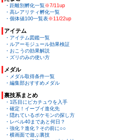
・距離別孵化一覧
※7/11up
・高レアリティ孵化一覧
・個体値100一覧表
※11/22up
アイテム
・アイテム図鑑一覧
・ルアーモジュール効果検証
・おこうの効果解説
・ズリのみの使い方
メダル
・メダル取得条件一覧
・編集部おすすめメダル
裏技系まとめ
・1匹目にピカチュウを入手
・確定！イーブイ進化先
・隠れているポケモンの探し方
・レベル40まであと何日？
・強化？進化？その前に○○
・横画面で遊ぶ裏技