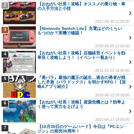
【おねがい社長！攻略】オススメの乗り物・車
2
の入手方法と小技
2021-03-30 12:00:00
【Nintendo Switch Lite】充電はどのくらい
3
もつのか？実機で確認！
2020-05-05 12:00:00
【おねがい社長！攻略】店舗経営イベントを効
4
率良く攻略しよう！（イベント一覧あり）
2021-01-25 18:00:00
『勇パラ』最強の魔王の誕生…過去の勇者が残
5
した矛盾（パラドックス）を明かすRPG！【攻
略&アプリ紹介】
2016-06-13 20:30:00
【おねがい社長！攻略】資源危機とは？効率よ
6
く使って実力を上げよう
2021-04-27 19:00:00
【10月30日のゲームハード】今日は『PCエン
7
ジン』の発売36周年！