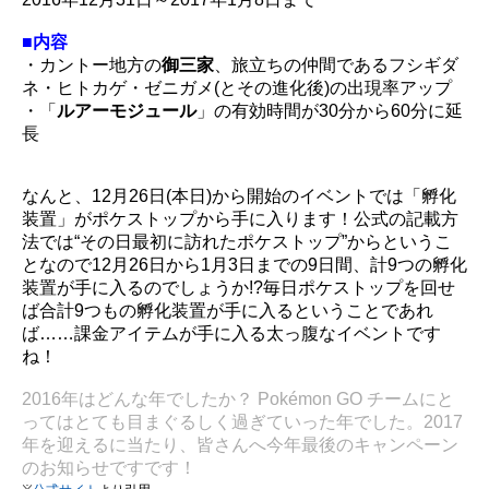
■内容
・カントー地方の
御三家
、旅立ちの仲間であるフシギダ
ネ・ヒトカゲ・ゼニガメ(とその進化後)の出現率アップ
・「
ルアーモジュール
」の有効時間が30分から60分に延
長
なんと、12月26日(本日)から開始のイベントでは「孵化
装置」がポケストップから手に入ります！公式の記載方
法では“その日最初に訪れたポケストップ”からというこ
となので12月26日から1月3日までの9日間、計9つの孵化
装置が手に入るのでしょうか!?毎日ポケストップを回せ
ば合計9つもの孵化装置が手に入るということであれ
ば……課金アイテムが手に入る太っ腹なイベントです
ね！
2016年はどんな年でしたか？ Pokémon GO チームにと
ってはとても目まぐるしく過ぎていった年でした。2017
年を迎えるに当たり、皆さんへ今年最後のキャンペーン
のお知らせですです！