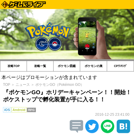
攻略TOP
攻略一覧
ポケモン図鑑
ポケモンの巣
CPﾗﾝｷﾝｸﾞ
本ページはプロモーションが含まれています
TOP
＞
ニュース
＞
ポケモンGO（Pokémon GO）
『ポケモンGO』ホリデーキャンペーン！！開始！
ポケストップで孵化装置が手に入る！！
iOS
Android
RPG
2016-12-25 23:41:00