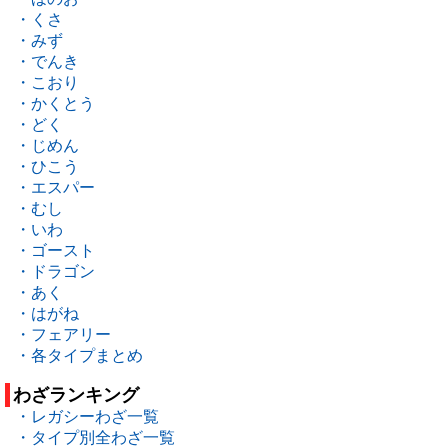
・くさ
・みず
・でんき
・こおり
・かくとう
・どく
・じめん
・ひこう
・エスパー
・むし
・いわ
・ゴースト
・ドラゴン
・あく
・はがね
・フェアリー
・各タイプまとめ
わざランキング
・レガシーわざ一覧
・タイプ別全わざ一覧