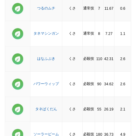
つるのムチ
くさ
通常技
7
11.67
0.6
タネマシンガン
くさ
通常技
8
7.27
1.1
はなふぶき
くさ
必殺技
110
42.31
2.6
パワーウィップ
くさ
必殺技
90
34.62
2.6
タネばくだん
くさ
必殺技
55
26.19
2.1
ソーラービーム
くさ
必殺技
180
36.73
4.9