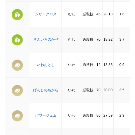
シザークロス
むし
必殺技
45
28.13
1.6
ぎんいろのかぜ
むし
必殺技
70
18.92
3.7
いわおとし
いわ
通常技
12
13.33
0.9
げんしのちから
いわ
必殺技
70
20.00
3.5
パワージェム
いわ
必殺技
80
27.59
2.9