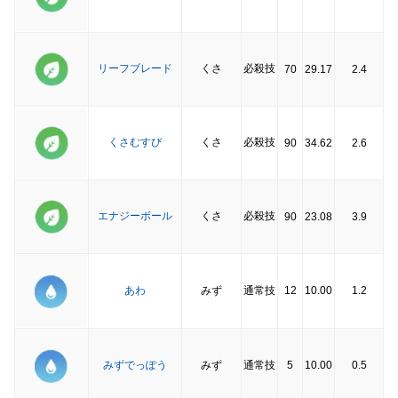
リーフブレード
くさ
必殺技
70
29.17
2.4
くさむすび
くさ
必殺技
90
34.62
2.6
エナジーボール
くさ
必殺技
90
23.08
3.9
あわ
みず
通常技
12
10.00
1.2
みずでっぽう
みず
通常技
5
10.00
0.5