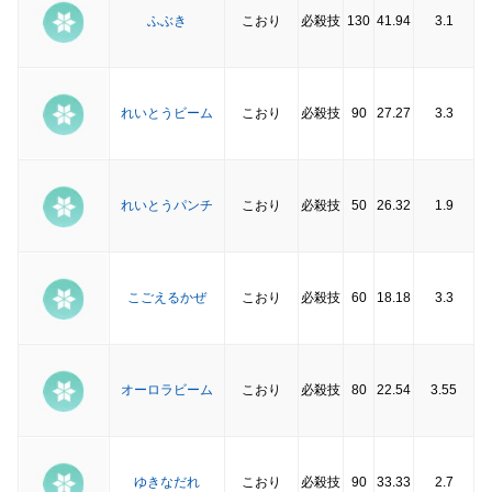
ふぶき
こおり
必殺技
130
41.94
3.1
れいとうビーム
こおり
必殺技
90
27.27
3.3
れいとうパンチ
こおり
必殺技
50
26.32
1.9
こごえるかぜ
こおり
必殺技
60
18.18
3.3
オーロラビーム
こおり
必殺技
80
22.54
3.55
ゆきなだれ
こおり
必殺技
90
33.33
2.7