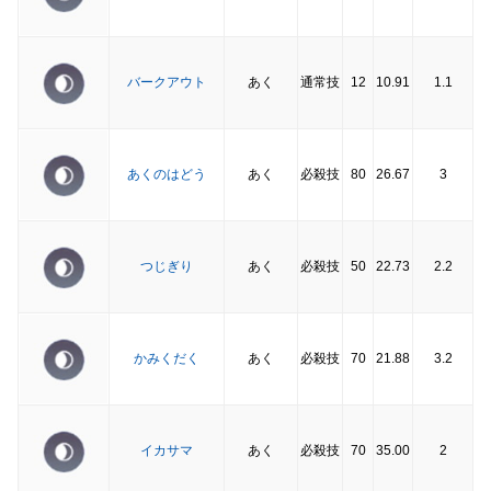
バークアウト
あく
通常技
12
10.91
1.1
あくのはどう
あく
必殺技
80
26.67
3
つじぎり
あく
必殺技
50
22.73
2.2
かみくだく
あく
必殺技
70
21.88
3.2
イカサマ
あく
必殺技
70
35.00
2