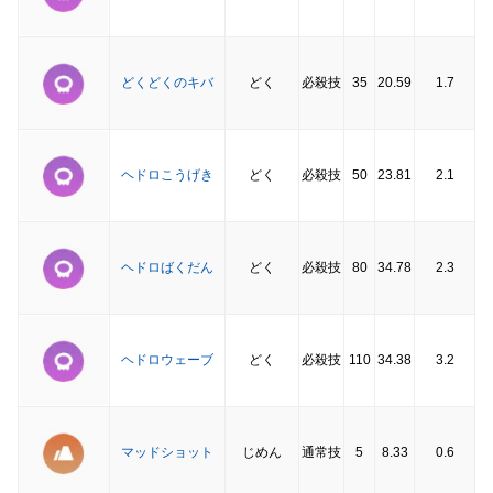
どくどくのキバ
どく
必殺技
35
20.59
1.7
ヘドロこうげき
どく
必殺技
50
23.81
2.1
ヘドロばくだん
どく
必殺技
80
34.78
2.3
ヘドロウェーブ
どく
必殺技
110
34.38
3.2
マッドショット
じめん
通常技
5
8.33
0.6