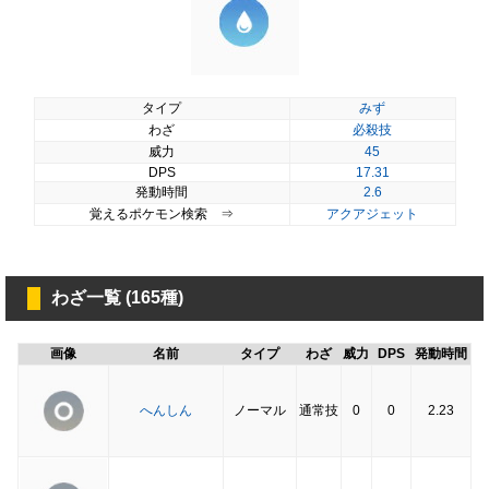
タイプ
みず
わざ
必殺技
威力
45
DPS
17.31
発動時間
2.6
覚えるポケモン検索 ⇒
アクアジェット
わざ一覧 (165種)
画像
名前
タイプ
わざ
威力
DPS
発動時間
へんしん
ノーマル
通常技
0
0
2.23