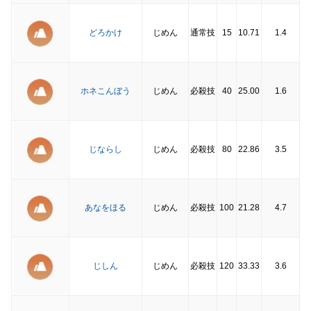
どろかけ
じめん
通常技
15
10.71
1.4
ホネこんぼう
じめん
必殺技
40
25.00
1.6
じならし
じめん
必殺技
80
22.86
3.5
あなをほる
じめん
必殺技
100
21.28
4.7
じしん
じめん
必殺技
120
33.33
3.6