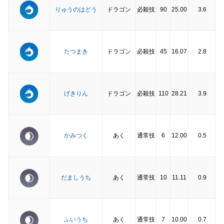
りゅうのはどう
ドラゴン
必殺技
90
25.00
3.6
たつまき
ドラゴン
必殺技
45
16.07
2.8
げきりん
ドラゴン
必殺技
110
28.21
3.9
かみつく
あく
通常技
6
12.00
0.5
だましうち
あく
通常技
10
11.11
0.9
ふいうち
あく
通常技
7
10.00
0.7