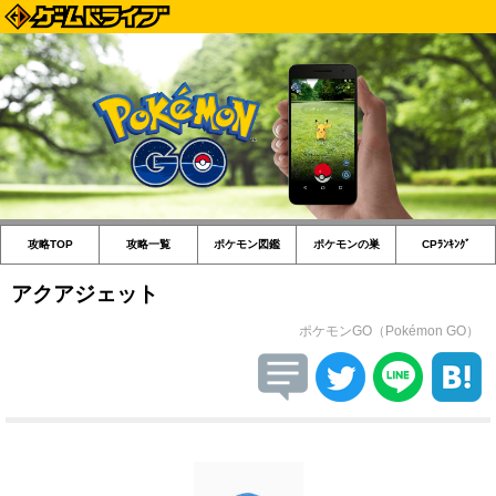
攻略TOP
攻略一覧
ポケモン図鑑
ポケモンの巣
CPﾗﾝｷﾝｸﾞ
アクアジェット
ポケモンGO（Pokémon GO）