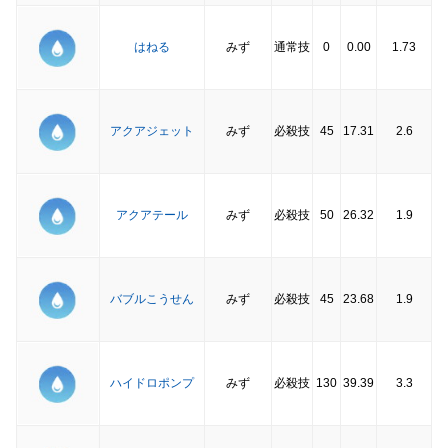
はねる
みず
通常技
0
0.00
1.73
アクアジェット
みず
必殺技
45
17.31
2.6
アクアテール
みず
必殺技
50
26.32
1.9
バブルこうせん
みず
必殺技
45
23.68
1.9
ハイドロポンプ
みず
必殺技
130
39.39
3.3