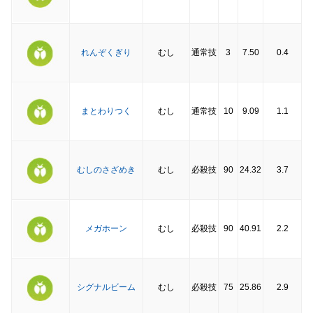
れんぞくぎり
むし
通常技
3
7.50
0.4
まとわりつく
むし
通常技
10
9.09
1.1
むしのさざめき
むし
必殺技
90
24.32
3.7
メガホーン
むし
必殺技
90
40.91
2.2
シグナルビーム
むし
必殺技
75
25.86
2.9