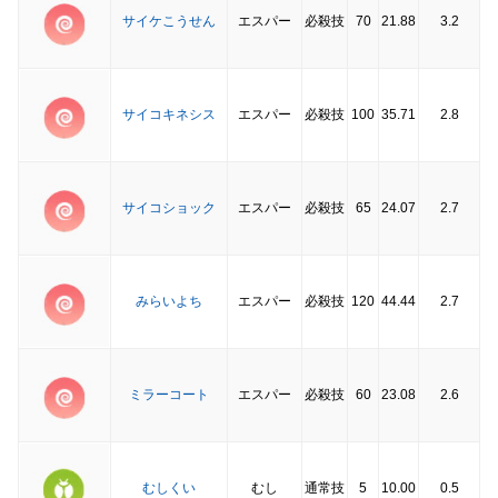
サイケこうせん
エスパー
必殺技
70
21.88
3.2
サイコキネシス
エスパー
必殺技
100
35.71
2.8
サイコショック
エスパー
必殺技
65
24.07
2.7
みらいよち
エスパー
必殺技
120
44.44
2.7
ミラーコート
エスパー
必殺技
60
23.08
2.6
むしくい
むし
通常技
5
10.00
0.5