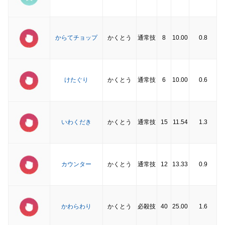
からてチョップ
かくとう
通常技
8
10.00
0.8
けたぐり
かくとう
通常技
6
10.00
0.6
いわくだき
かくとう
通常技
15
11.54
1.3
カウンター
かくとう
通常技
12
13.33
0.9
かわらわり
かくとう
必殺技
40
25.00
1.6