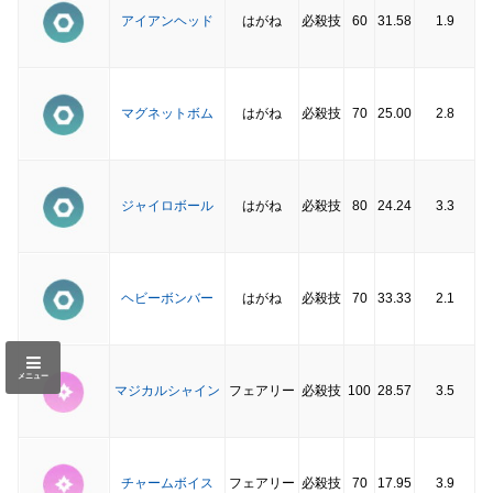
アイアンヘッド
はがね
必殺技
60
31.58
1.9
マグネットボム
はがね
必殺技
70
25.00
2.8
ジャイロボール
はがね
必殺技
80
24.24
3.3
ヘビーボンバー
はがね
必殺技
70
33.33
2.1
メニュー
マジカルシャイン
フェアリー
必殺技
100
28.57
3.5
チャームボイス
フェアリー
必殺技
70
17.95
3.9