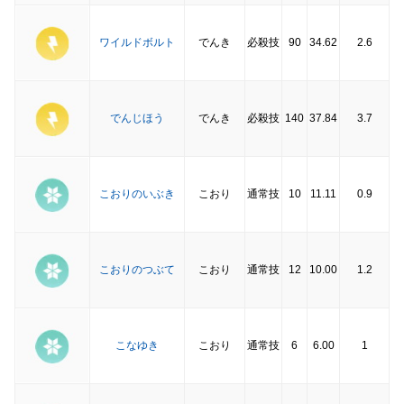
ワイルドボルト
でんき
必殺技
90
34.62
2.6
でんじほう
でんき
必殺技
140
37.84
3.7
こおりのいぶき
こおり
通常技
10
11.11
0.9
こおりのつぶて
こおり
通常技
12
10.00
1.2
こなゆき
こおり
通常技
6
6.00
1