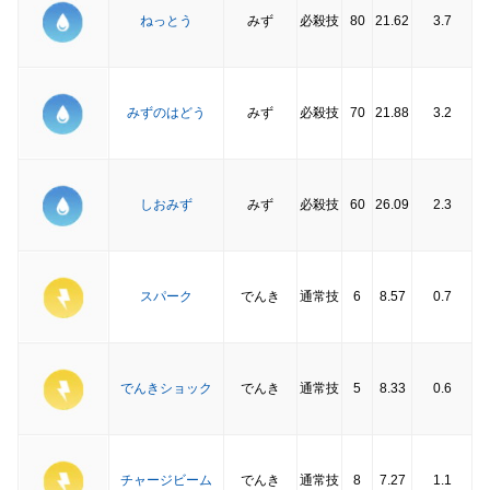
ねっとう
みず
必殺技
80
21.62
3.7
みずのはどう
みず
必殺技
70
21.88
3.2
しおみず
みず
必殺技
60
26.09
2.3
スパーク
でんき
通常技
6
8.57
0.7
でんきショック
でんき
通常技
5
8.33
0.6
チャージビーム
でんき
通常技
8
7.27
1.1