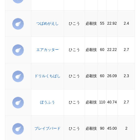
つばめがえし
ひこう
必殺技
55
22.92
2.4
エアカッター
ひこう
必殺技
60
22.22
2.7
ドリルくちばし
ひこう
必殺技
60
26.09
2.3
ぼうふう
ひこう
必殺技
110
40.74
2.7
ブレイブバード
ひこう
必殺技
90
45.00
2