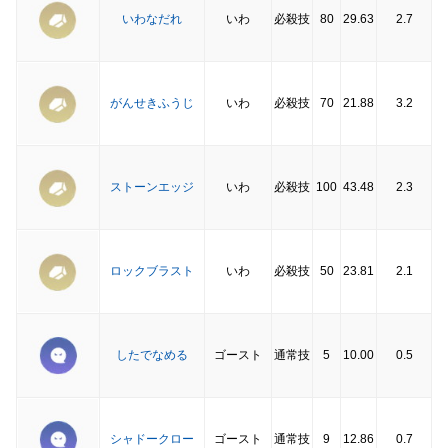
いわなだれ
いわ
必殺技
80
29.63
2.7
がんせきふうじ
いわ
必殺技
70
21.88
3.2
ストーンエッジ
いわ
必殺技
100
43.48
2.3
ロックブラスト
いわ
必殺技
50
23.81
2.1
したでなめる
ゴースト
通常技
5
10.00
0.5
シャドークロー
ゴースト
通常技
9
12.86
0.7