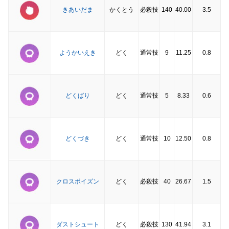
きあいだま
かくとう
必殺技
140
40.00
3.5
ようかいえき
どく
通常技
9
11.25
0.8
どくばり
どく
通常技
5
8.33
0.6
どくづき
どく
通常技
10
12.50
0.8
クロスポイズン
どく
必殺技
40
26.67
1.5
ダストシュート
どく
必殺技
130
41.94
3.1