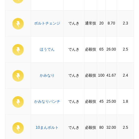
ボルトチェンジ
でんき
通常技
20
8.70
2.3
ほうでん
でんき
必殺技
65
26.00
2.5
かみなり
でんき
必殺技
100
41.67
2.4
かみなりパンチ
でんき
必殺技
45
25.00
1.8
10まんボルト
でんき
必殺技
80
32.00
2.5