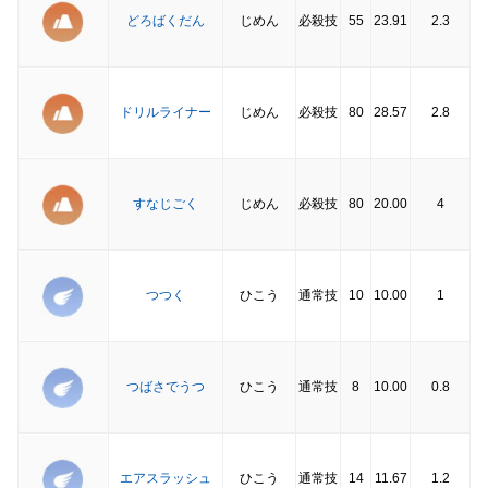
どろばくだん
じめん
必殺技
55
23.91
2.3
ドリルライナー
じめん
必殺技
80
28.57
2.8
すなじごく
じめん
必殺技
80
20.00
4
つつく
ひこう
通常技
10
10.00
1
つばさでうつ
ひこう
通常技
8
10.00
0.8
エアスラッシュ
ひこう
通常技
14
11.67
1.2