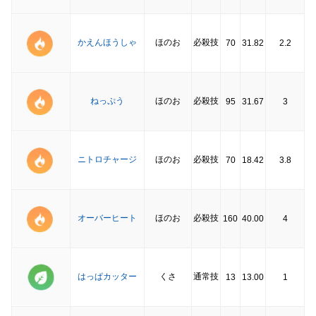
かえんほうしゃ
ほのお
必殺技
70
31.82
2.2
ねっぷう
ほのお
必殺技
95
31.67
3
ニトロチャージ
ほのお
必殺技
70
18.42
3.8
オーバーヒート
ほのお
必殺技
160
40.00
4
はっぱカッター
くさ
通常技
13
13.00
1