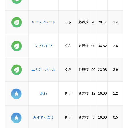
リーフブレード
くさ
必殺技
70
29.17
2.4
くさむすび
くさ
必殺技
90
34.62
2.6
エナジーボール
くさ
必殺技
90
23.08
3.9
あわ
みず
通常技
12
10.00
1.2
みずでっぽう
みず
通常技
5
10.00
0.5