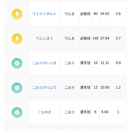
ワイルドボルト
でんき
必殺技
90
34.62
2.6
でんじほう
でんき
必殺技
140
37.84
3.7
こおりのいぶき
こおり
通常技
10
11.11
0.9
こおりのつぶて
こおり
通常技
12
10.00
1.2
こなゆき
こおり
通常技
6
6.00
1