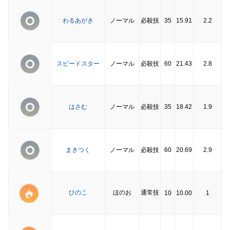
わるあがき
ノーマル
必殺技
35
15.91
2.2
スピードスター
ノーマル
必殺技
60
21.43
2.8
はさむ
ノーマル
必殺技
35
18.42
1.9
まきつく
ノーマル
必殺技
60
20.69
2.9
ひのこ
ほのお
通常技
10
10.00
1