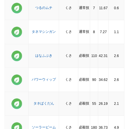
つるのムチ
くさ
通常技
7
11.67
0.6
タネマシンガン
くさ
通常技
8
7.27
1.1
はなふぶき
くさ
必殺技
110
42.31
2.6
パワーウィップ
くさ
必殺技
90
34.62
2.6
タネばくだん
くさ
必殺技
55
26.19
2.1
ソーラービーム
くさ
必殺技
180
36.73
4.9