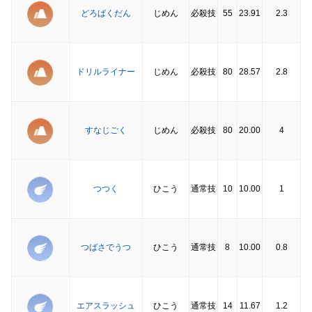
どろばくだん
じめん
必殺技
55
23.91
2.3
ドリルライナー
じめん
必殺技
80
28.57
2.8
すなじごく
じめん
必殺技
80
20.00
4
つつく
ひこう
通常技
10
10.00
1
つばさでうつ
ひこう
通常技
8
10.00
0.8
エアスラッシュ
ひこう
通常技
14
11.67
1.2