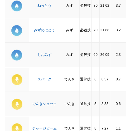
ねっとう
みず
必殺技
80
21.62
3.7
みずのはどう
みず
必殺技
70
21.88
3.2
しおみず
みず
必殺技
60
26.09
2.3
スパーク
でんき
通常技
6
8.57
0.7
でんきショック
でんき
通常技
5
8.33
0.6
チャージビーム
でんき
通常技
8
7.27
1.1