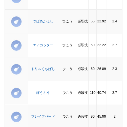
つばめがえし
ひこう
必殺技
55
22.92
2.4
エアカッター
ひこう
必殺技
60
22.22
2.7
ドリルくちばし
ひこう
必殺技
60
26.09
2.3
ぼうふう
ひこう
必殺技
110
40.74
2.7
ブレイブバード
ひこう
必殺技
90
45.00
2