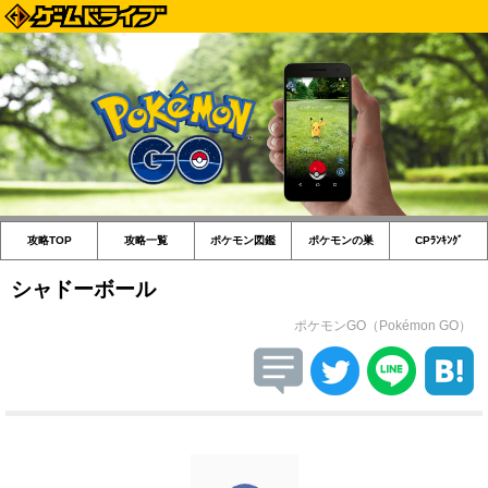
攻略TOP
攻略一覧
ポケモン図鑑
ポケモンの巣
CPﾗﾝｷﾝｸﾞ
シャドーボール
ポケモンGO（Pokémon GO）