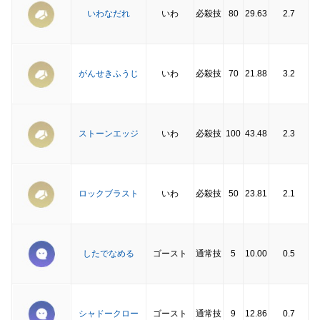
いわなだれ
いわ
必殺技
80
29.63
2.7
がんせきふうじ
いわ
必殺技
70
21.88
3.2
ストーンエッジ
いわ
必殺技
100
43.48
2.3
ロックブラスト
いわ
必殺技
50
23.81
2.1
したでなめる
ゴースト
通常技
5
10.00
0.5
シャドークロー
ゴースト
通常技
9
12.86
0.7