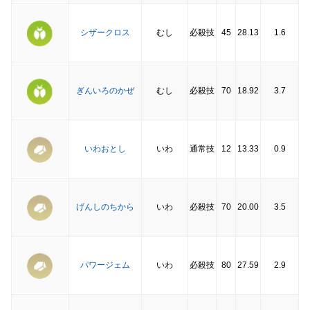
シザークロス
むし
必殺技
45
28.13
1.6
ぎんいろのかぜ
むし
必殺技
70
18.92
3.7
いわおとし
いわ
通常技
12
13.33
0.9
げんしのちから
いわ
必殺技
70
20.00
3.5
パワージェム
いわ
必殺技
80
27.59
2.9