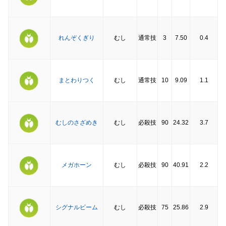
れんぞくぎり
むし
通常技
3
7.50
0.4
まとわりつく
むし
通常技
10
9.09
1.1
むしのさざめき
むし
必殺技
90
24.32
3.7
メガホーン
むし
必殺技
90
40.91
2.2
シグナルビーム
むし
必殺技
75
25.86
2.9