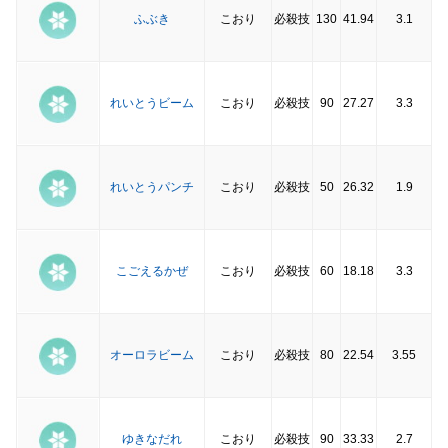
ふぶき
こおり
必殺技
130
41.94
3.1
れいとうビーム
こおり
必殺技
90
27.27
3.3
れいとうパンチ
こおり
必殺技
50
26.32
1.9
こごえるかぜ
こおり
必殺技
60
18.18
3.3
オーロラビーム
こおり
必殺技
80
22.54
3.55
ゆきなだれ
こおり
必殺技
90
33.33
2.7