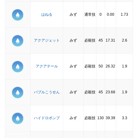
はねる
みず
通常技
0
0.00
1.73
アクアジェット
みず
必殺技
45
17.31
2.6
アクアテール
みず
必殺技
50
26.32
1.9
バブルこうせん
みず
必殺技
45
23.68
1.9
ハイドロポンプ
みず
必殺技
130
39.39
3.3