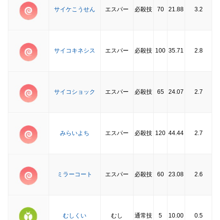
サイケこうせん
エスパー
必殺技
70
21.88
3.2
サイコキネシス
エスパー
必殺技
100
35.71
2.8
サイコショック
エスパー
必殺技
65
24.07
2.7
みらいよち
エスパー
必殺技
120
44.44
2.7
ミラーコート
エスパー
必殺技
60
23.08
2.6
むしくい
むし
通常技
5
10.00
0.5