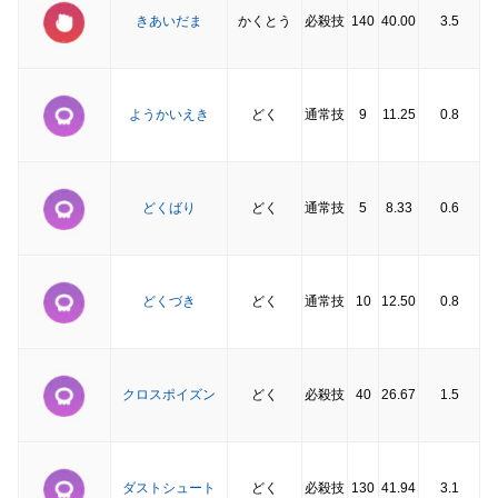
きあいだま
かくとう
必殺技
140
40.00
3.5
ようかいえき
どく
通常技
9
11.25
0.8
どくばり
どく
通常技
5
8.33
0.6
どくづき
どく
通常技
10
12.50
0.8
クロスポイズン
どく
必殺技
40
26.67
1.5
ダストシュート
どく
必殺技
130
41.94
3.1