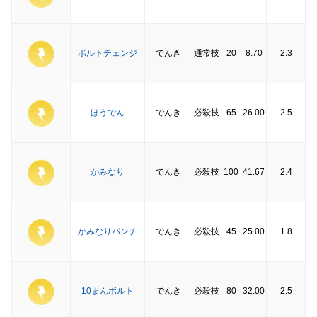
ボルトチェンジ
でんき
通常技
20
8.70
2.3
ほうでん
でんき
必殺技
65
26.00
2.5
かみなり
でんき
必殺技
100
41.67
2.4
かみなりパンチ
でんき
必殺技
45
25.00
1.8
10まんボルト
でんき
必殺技
80
32.00
2.5