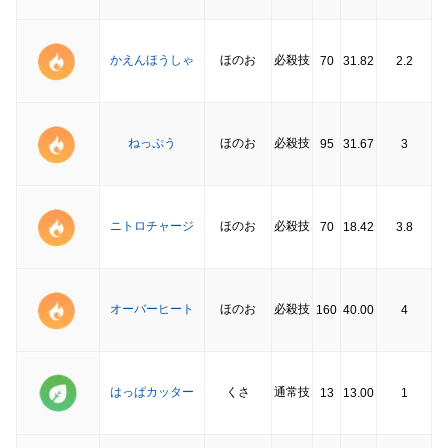
かえんほうしゃ
ほのお
必殺技
70
31.82
2.2
ねっぷう
ほのお
必殺技
95
31.67
3
ニトロチャージ
ほのお
必殺技
70
18.42
3.8
オーバーヒート
ほのお
必殺技
160
40.00
4
はっぱカッター
くさ
通常技
13
13.00
1