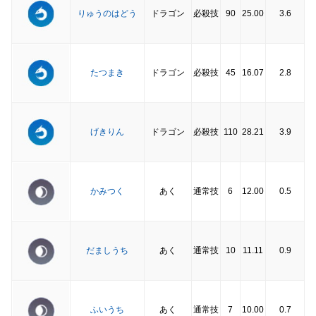
りゅうのはどう
ドラゴン
必殺技
90
25.00
3.6
たつまき
ドラゴン
必殺技
45
16.07
2.8
げきりん
ドラゴン
必殺技
110
28.21
3.9
かみつく
あく
通常技
6
12.00
0.5
だましうち
あく
通常技
10
11.11
0.9
ふいうち
あく
通常技
7
10.00
0.7