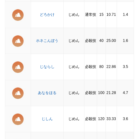
どろかけ
じめん
通常技
15
10.71
1.4
ホネこんぼう
じめん
必殺技
40
25.00
1.6
じならし
じめん
必殺技
80
22.86
3.5
あなをほる
じめん
必殺技
100
21.28
4.7
じしん
じめん
必殺技
120
33.33
3.6