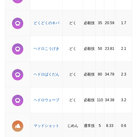
どくどくのキバ
どく
必殺技
35
20.59
1.7
ヘドロこうげき
どく
必殺技
50
23.81
2.1
ヘドロばくだん
どく
必殺技
80
34.78
2.3
ヘドロウェーブ
どく
必殺技
110
34.38
3.2
マッドショット
じめん
通常技
5
8.33
0.6