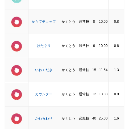
からてチョップ
かくとう
通常技
8
10.00
0.8
けたぐり
かくとう
通常技
6
10.00
0.6
いわくだき
かくとう
通常技
15
11.54
1.3
カウンター
かくとう
通常技
12
13.33
0.9
かわらわり
かくとう
必殺技
40
25.00
1.6