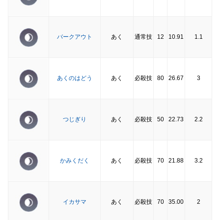
バークアウト
あく
通常技
12
10.91
1.1
あくのはどう
あく
必殺技
80
26.67
3
つじぎり
あく
必殺技
50
22.73
2.2
かみくだく
あく
必殺技
70
21.88
3.2
イカサマ
あく
必殺技
70
35.00
2