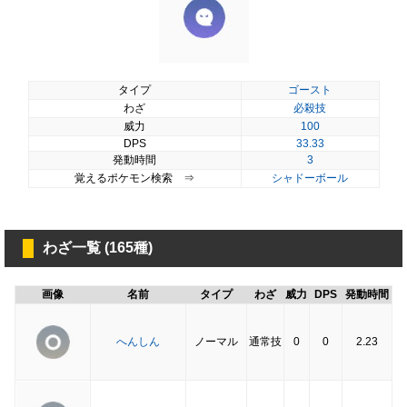
タイプ
ゴースト
わざ
必殺技
威力
100
DPS
33.33
発動時間
3
覚えるポケモン検索 ⇒
シャドーボール
わざ一覧 (165種)
画像
名前
タイプ
わざ
威力
DPS
発動時間
へんしん
ノーマル
通常技
0
0
2.23