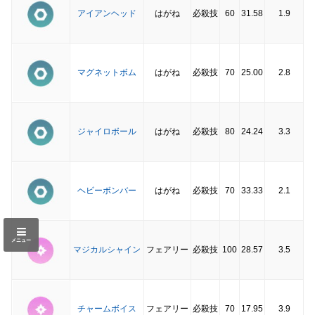
アイアンヘッド
はがね
必殺技
60
31.58
1.9
マグネットボム
はがね
必殺技
70
25.00
2.8
ジャイロボール
はがね
必殺技
80
24.24
3.3
ヘビーボンバー
はがね
必殺技
70
33.33
2.1
メニュー
マジカルシャイン
フェアリー
必殺技
100
28.57
3.5
チャームボイス
フェアリー
必殺技
70
17.95
3.9