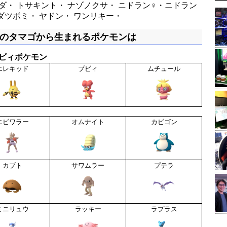
ダ・ トサキント・ ナゾノクサ・ ニドラン♀・ニドラン
ダツボミ・ ヤドン・ ワンリキー・
㎞のタマゴから生まれるポケモンは
ビィポケモン
エレキッド
ブビィ
ムチュール
エビワラー
オムナイト
カビゴン
カブト
サワムラー
プテラ
ミニリュウ
ラッキー
ラプラス