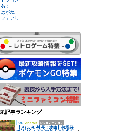
・あく
・はがね
・フェアリー
気記事ランキング
iOS
Android
シミュレーション
【おねがい社長！攻略】牧場経