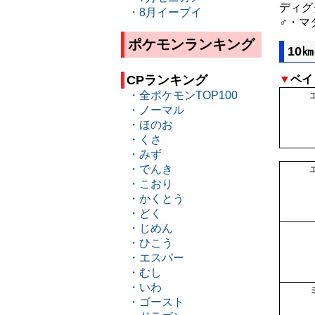
ディグ
・8月イーブイ
♂・マ
ポケモンランキング
10
CPランキング
▼
ベイ
・全ポケモンTOP100
・ノーマル
・ほのお
・くさ
・みず
・でんき
・こおり
・かくとう
・どく
・じめん
・ひこう
・エスパー
・むし
・いわ
・ゴースト