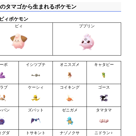
mのタマゴから生まれるポケモン
ビィポケモン
ピィ
ププリン
ーボ
イシツブテ
オニスズメ
キャタピー
ラブ
ケーシィ
コイキング
ゴース
ンパン
ズバット
ゼニガメ
タマタマ
ィグダ
トサキント
ナゾノクサ
ニドラン♀