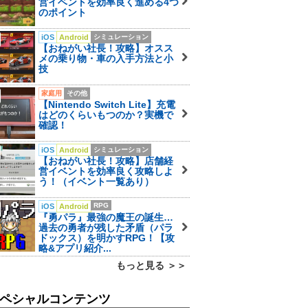
営イベントを効率良く進める4つ
のポイント
iOS
Android
シミュレーション
【おねがい社長！攻略】オスス
メの乗り物・車の入手方法と小
技
家庭用
その他
【Nintendo Switch Lite】充電
はどのくらいもつのか？実機で
確認！
iOS
Android
シミュレーション
【おねがい社長！攻略】店舗経
営イベントを効率良く攻略しよ
う！（イベント一覧あり）
RPG
iOS
Android
『勇パラ』最強の魔王の誕生…
過去の勇者が残した矛盾（パラ
ドックス）を明かすRPG！【攻
略&アプリ紹介...
もっと見る ＞＞
ペシャルコンテンツ