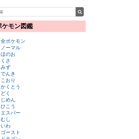
ポケモン図鑑
・全ポケモン
・ノーマル
・ほのお
・くさ
・みず
・でんき
・こおり
・かくとう
・どく
・じめん
・ひこう
・エスパー
・むし
・いわ
・ゴースト
・ドラゴン