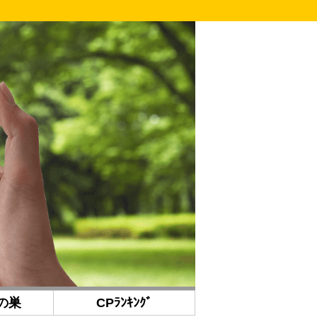
の巣
CPﾗﾝｷﾝｸﾞ