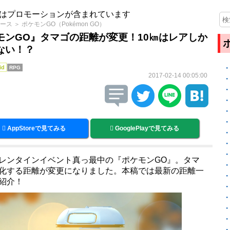
はプロモーションが含まれています
ース
＞
ポケモンGO（Pokémon GO）
モンGO』タマゴの距離が変更！10㎞はレアしか
ない！？
id
RPG
2017-02-14 00:05:00
AppStoreで見てみる
GooglePlayで見てみる
レンタインイベント真っ最中の『ポケモンGO』。タマ
化する距離が変更になりました。本稿では最新の距離一
紹介！