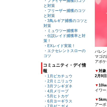
・ファイヤー捕獲のコツ
と対策
・フリーザー捕獲のコツ
と対策
・3鳥ルギア捕獲のコツと
対策
・ミュウツー捕獲率
・伝説レイド捕獲率と対
策！
・EXレイド実装！
・エクセレントスローの
バレン
コツ
マゴの
アポケ
コミュニティ・デイ情
報
▼
対象
2月9
・1月ピカチュウ
・2月ミニリュウ
▼
10
・3月フシギダネ
イワー
・4月メリープ
・5月ヒトカゲ
▼
5k
・6月ヨーギラス
アーボ
・7月ゼニガメ