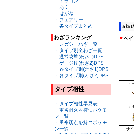
・ドラゴン
・あく
・はがね
・フェアリー
・各タイプまとめ
5㎞
わざランキング
▼
ベイ
・レガシーわざ一覧
・タイプ別全わざ一覧
・通常攻撃(わざ1)DPS
・ゲージ技(わざ2)DPS
・各タイプ別(わざ1)DPS
・各タイプ別(わざ2)DPS
イ
タイプ相性
・タイプ相性早見表
カ
・重複耐久を持つポケモ
ン一覧！
・重複弱点を持つポケモ
ン一覧！
サイ