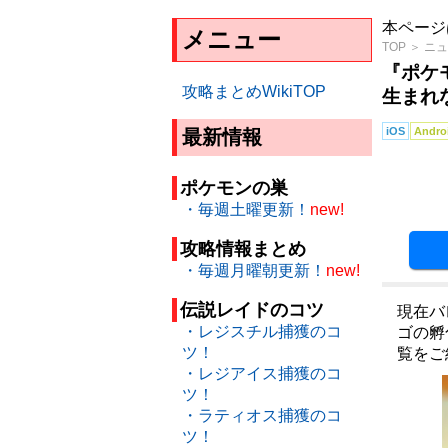
本ページ
メニュー
TOP
＞
ニュ
『ポケ
攻略まとめWikiTOP
生まれ
iOS
Andro
最新情報
ポケモンの巣
・毎週土曜更新！
new!
攻略情報まとめ
・毎週月曜朝更新！
new!
伝説レイドのコツ
現在バ
・レジスチル捕獲のコ
ゴの孵
ツ！
覧をご
・レジアイス捕獲のコ
ツ！
・ラティオス捕獲のコ
ツ！