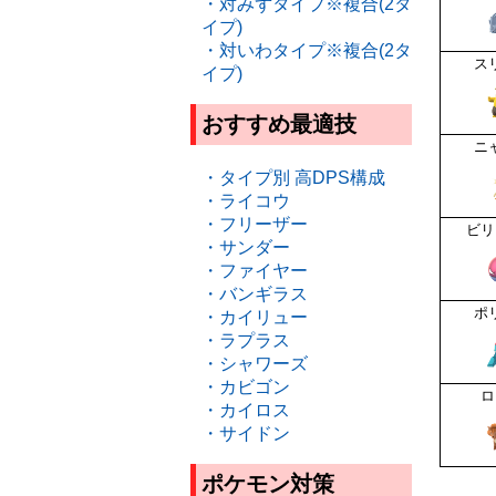
・対みずタイプ※複合(2タ
イプ)
・対いわタイプ※複合(2タ
ス
イプ)
おすすめ最適技
ニ
・タイプ別 高DPS構成
・ライコウ
・フリーザー
ビリ
・サンダー
・ファイヤー
・バンギラス
ポ
・カイリュー
・ラプラス
・シャワーズ
・カビゴン
ロ
・カイロス
・サイドン
ポケモン対策