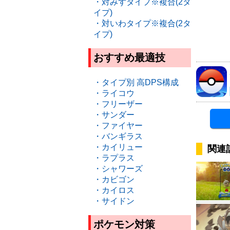
・対みずタイプ※複合(2タ
イプ)
・対いわタイプ※複合(2タ
イプ)
おすすめ最適技
・タイプ別 高DPS構成
・ライコウ
・フリーザー
・サンダー
・ファイヤー
・バンギラス
・カイリュー
関連
・ラプラス
・シャワーズ
・カビゴン
・カイロス
・サイドン
ポケモン対策