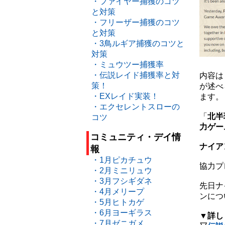
・ファイヤー捕獲のコツ
と対策
・フリーザー捕獲のコツ
と対策
・3鳥ルギア捕獲のコツと
対策
・ミュウツー捕獲率
・伝説レイド捕獲率と対
内容は
策！
が述べ
・EXレイド実装！
ます。
・エクセレントスローの
「
北半
コツ
力ゲー
コミュニティ・デイ情
ナイア
報
・1月ピカチュウ
協力プ
・2月ミニリュウ
・3月フシギダネ
先日ナ
・4月メリープ
ンにつ
・5月ヒトカゲ
・6月ヨーギラス
▼詳し
・7月ゼニガメ