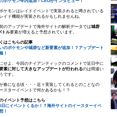
のポケモン年内追加！CEOがインタビュー！
ポケモンはレイドイベントで実装されると噂されている
レイド機能が実装されるかもしれませんね。
前のアップデートで海外サイトの解析データでは
城砦
)バトル
要素が増えると予想されています。
くはこちらの記事
いのポケモンや城砦など新要素が追加！？アップデート
報！
にせよ、今回のナイアンティックのコメントで近日中に
要素に対して大きなアップデートが行われる
のは間違い
うです。
が春になる頃・・・近々実装してくれるとのことなの
ースターイベントで何かあるかも！？
のイベント予想はこちら
16日にイベントくるか！？海外サイトのイースターイベ
想！