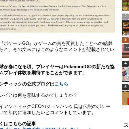
2
3
『ポケモンGO』がゲームの賞を受賞したことへの感謝
られ、その文末にはこのようなコメントが記載されてい
4
球が春になる頃、プレイヤーはPokémonGOの新たな協
ムプレイ体験を期待することができます
」
ンティックの公式ブログは
こちら
5
レイとは何を意味するのでしょうか？
イアンティックCEOのジョンハンケ氏は伝説のポケモ
いて年内に追加したいとコメントしています。
くはこちらの記事
ス