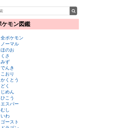
ポケモン図鑑
・全ポケモン
・ノーマル
・ほのお
・くさ
・みず
・でんき
・こおり
・かくとう
・どく
・じめん
・ひこう
・エスパー
・むし
・いわ
・ゴースト
・ドラゴン