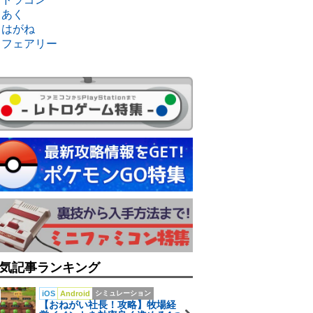
・あく
・はがね
・フェアリー
気記事ランキング
iOS
Android
シミュレーション
【おねがい社長！攻略】牧場経