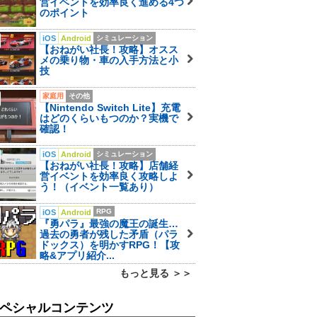
営イベントを効率良く進める4つ
のポイント
iOS
Android
シミュレーション
【おねがい社長！攻略】オスス
メの乗り物・車の入手方法と小
技
家庭用
その他
【Nintendo Switch Lite】充電
はどのくらいもつのか？実機で
確認！
iOS
Android
シミュレーション
【おねがい社長！攻略】店舗経
営イベントを効率良く攻略しよ
う！（イベント一覧あり）
RPG
iOS
Android
『勇パラ』最強の魔王の誕生…
過去の勇者が残した矛盾（パラ
ドックス）を明かすRPG！【攻
略&アプリ紹介...
もっと見る ＞＞
ペシャルコンテンツ