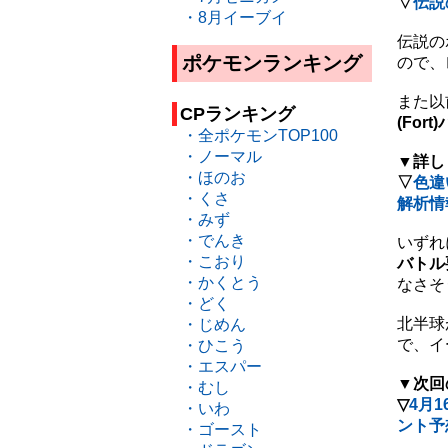
▽
伝説
・8月イーブイ
伝説の
ポケモンランキング
ので、
また以
CPランキング
(Fort
・全ポケモンTOP100
・ノーマル
▼詳し
・ほのお
▽
色違
・くさ
解析情
・みず
・でんき
いずれ
・こおり
バトル
・かくとう
なさそ
・どく
北半球
・じめん
で、イ
・ひこう
・エスパー
▼次回
・むし
▽
4月
・いわ
ント予
・ゴースト