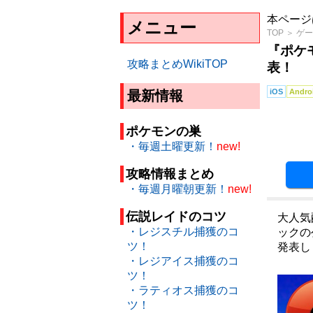
本ページ
メニュー
TOP
＞
ゲー
『ポケ
攻略まとめWikiTOP
表！
iOS
Andro
最新情報
ポケモンの巣
・毎週土曜更新！
new!
攻略情報まとめ
・毎週月曜朝更新！
new!
伝説レイドのコツ
大人気
・レジスチル捕獲のコ
ックの
ツ！
発表し
・レジアイス捕獲のコ
ツ！
・ラティオス捕獲のコ
ツ！