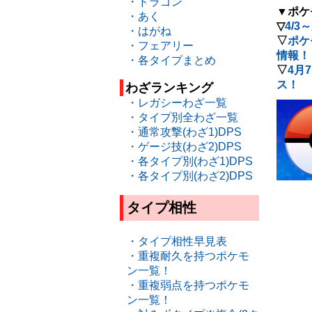
・ドラゴン
▼ポケ
・あく
▽
4/
・はがね
▽
ポケ
・フェアリー
情報！
・各タイプまとめ
▽
4月
ス！
わざランキング
・レガシーわざ一覧
・タイプ別全わざ一覧
・通常攻撃(わざ1)DPS
・ゲージ技(わざ2)DPS
・各タイプ別(わざ1)DPS
・各タイプ別(わざ2)DPS
タイプ相性
・タイプ相性早見表
・重複耐久を持つポケモ
ン一覧！
・重複弱点を持つポケモ
ン一覧！