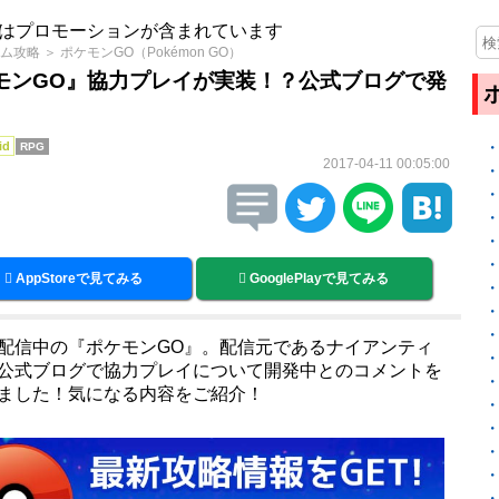
はプロモーションが含まれています
ム攻略
＞
ポケモンGO（Pokémon GO）
モンGO』協力プレイが実装！？公式ブログで発
id
RPG
2017-04-11 00:05:00
AppStoreで見てみる
GooglePlayで見てみる
配信中の『ポケモンGO』。配信元であるナイアンティ
公式ブログで協力プレイについて開発中とのコメントを
ました！気になる内容をご紹介！