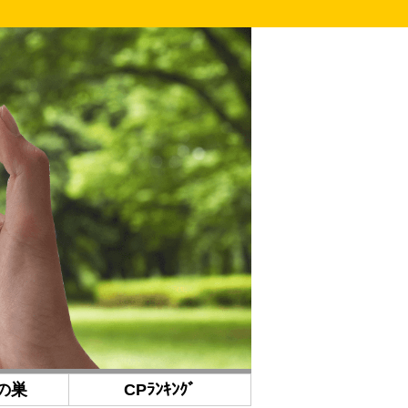
の巣
CPﾗﾝｷﾝｸﾞ