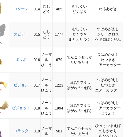
むし
むしくい
コクーン
わるあがき
014
485
どく
どくばり
むしくい
つばめがえし
むし
スピアー
どくづき
シザークロス
015
1777
どく
まとわりつく
ヘドロばくだん
ノーマ
つばめがえし
でんこうせっか
ポッポ
ル
たつまき
016
679
たいあたり
ひこう
エアーカッター
ノーマ
つばめがえし
つばさでうつ
ピジョン
ル
たつまき
017
1223
はがねのつばさ
ひこう
エアーカッター
ノーマ
つばめがえし
つばさでうつ
ピジョット
ル
エアーカッター
018
1994
はがねのつばさ
ひこう
ぼうふう
ひっさつまえば
ノーマ
でんこうせっか
コラッタ
のしかかり
019
581
ル
たいあたり
あなをほる