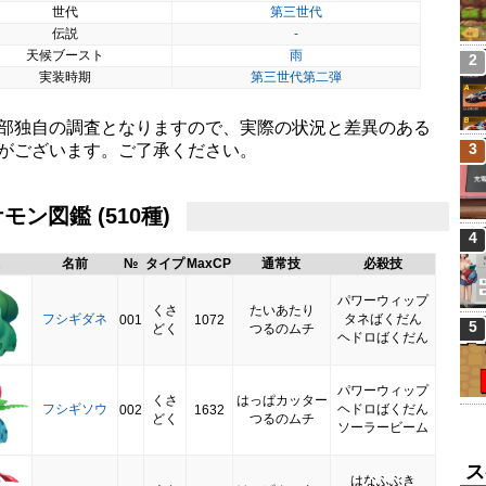
世代
第三世代
伝説
-
天候ブースト
雨
2
実装時期
第三世代第二弾
部独自の調査となりますので、実際の状況と差異のある
3
がございます。ご了承ください。
モン図鑑 (510種)
4
名前
№
タイプ
MaxCP
通常技
必殺技
パワーウィップ
くさ
たいあたり
フシギダネ
タネばくだん
001
1072
5
どく
つるのムチ
ヘドロばくだん
パワーウィップ
くさ
はっぱカッター
フシギソウ
ヘドロばくだん
002
1632
どく
つるのムチ
ソーラービーム
ス
はなふぶき