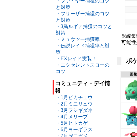
・ファイヤー捕獲のコツ
と対策
・フリーザー捕獲のコツ
と対策
・3鳥ルギア捕獲のコツと
対策
※編集
・ミュウツー捕獲率
可能性
・伝説レイド捕獲率と対
策！
・EXレイド実装！
ポケ
・エクセレントスローの
コツ
画像
コミュニティ・デイ情
報
・1月ピカチュウ
・2月ミニリュウ
・3月フシギダネ
・4月メリープ
・5月ヒトカゲ
・6月ヨーギラス
・7月ゼニガメ