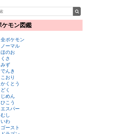
ポケモン図鑑
・全ポケモン
・ノーマル
・ほのお
・くさ
・みず
・でんき
・こおり
・かくとう
・どく
・じめん
・ひこう
・エスパー
・むし
・いわ
・ゴースト
・ドラゴン