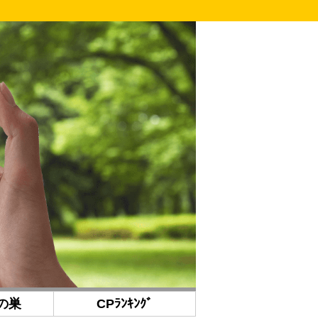
の巣
CPﾗﾝｷﾝｸﾞ