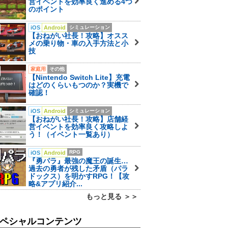
営イベントを効率良く進める4つ
のポイント
iOS
Android
シミュレーション
【おねがい社長！攻略】オスス
メの乗り物・車の入手方法と小
技
家庭用
その他
【Nintendo Switch Lite】充電
はどのくらいもつのか？実機で
確認！
iOS
Android
シミュレーション
【おねがい社長！攻略】店舗経
営イベントを効率良く攻略しよ
う！（イベント一覧あり）
RPG
iOS
Android
『勇パラ』最強の魔王の誕生…
過去の勇者が残した矛盾（パラ
ドックス）を明かすRPG！【攻
略&アプリ紹介...
もっと見る ＞＞
ペシャルコンテンツ