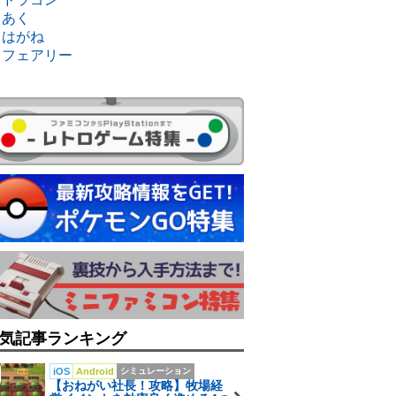
・あく
・はがね
・フェアリー
気記事ランキング
iOS
Android
シミュレーション
【おねがい社長！攻略】牧場経