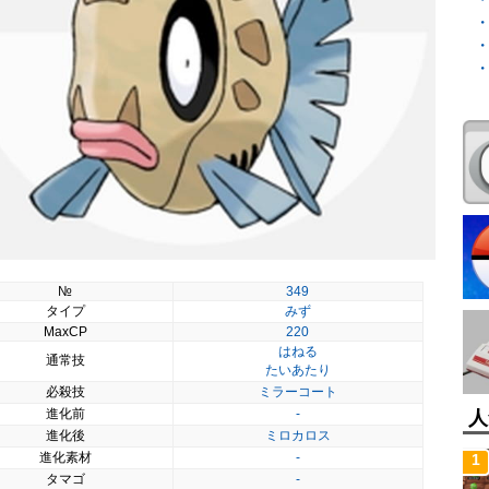
№
349
タイプ
みず
MaxCP
220
はねる
通常技
たいあたり
必殺技
ミラーコート
進化前
-
人
進化後
ミロカロス
進化素材
-
1
タマゴ
-