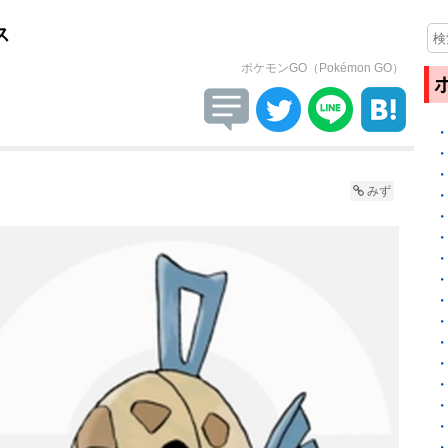
ス
ポケモンGO（Pokémon GO）
みず