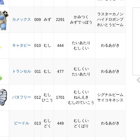
ラスターカノン
かみつく
カメックス
みず
ハイドロポンプ
009
2291
みずでっぽう
れいとうビーム
たいあたり
キャタピー
むし
わるあがき
010
444
むしくい
むしくい
トランセル
むし
わるあがき
011
477
たいあたり
むしくい
むし
シグナルビーム
バタフリー
ねんえき
012
1701
ひこう
サイコキネシス
むしのていこう
むし
むしくい
ビードル
わるあがき
013
449
どく
どくばり