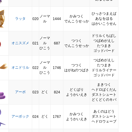
ひっさつまえば
ノーマ
かみつく
ラッタ
あなをほる
020
1444
ル
でんこうせっか
はかいこうせん
ドリルくちばし
ノーマ
つつく
つばめがえし
オニスズメ
ル
021
687
でんこうせっか
たつまき
ひこう
ゴッドバード
つばめがえし
ノーマ
つつく
たつまき
オニドリル
ル
022
1746
はがねのつばさ
ドリルライナー
ひこう
ゴッドバード
まきつく
どくばり
ヘドロばくだん
アーボ
どく
023
824
ようかいえき
ダストシュート
どくどくのキバ
あくのはどう
かみつく
アーボック
どく
ダストシュート
024
1767
ようかいえき
ヘドロウェーブ