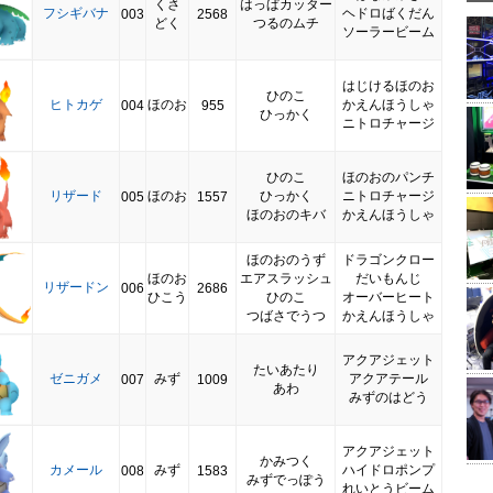
くさ
はっぱカッター
フシギバナ
ヘドロばくだん
003
2568
どく
つるのムチ
ソーラービーム
はじけるほのお
ひのこ
ヒトカゲ
ほのお
かえんほうしゃ
004
955
ひっかく
ニトロチャージ
ひのこ
ほのおのパンチ
リザード
ほのお
ひっかく
ニトロチャージ
005
1557
ほのおのキバ
かえんほうしゃ
ほのおのうず
ドラゴンクロー
ほのお
エアスラッシュ
だいもんじ
リザードン
006
2686
ひこう
ひのこ
オーバーヒート
つばさでうつ
かえんほうしゃ
アクアジェット
たいあたり
ゼニガメ
みず
アクアテール
007
1009
あわ
みずのはどう
アクアジェット
かみつく
カメール
みず
ハイドロポンプ
008
1583
みずでっぽう
れいとうビーム