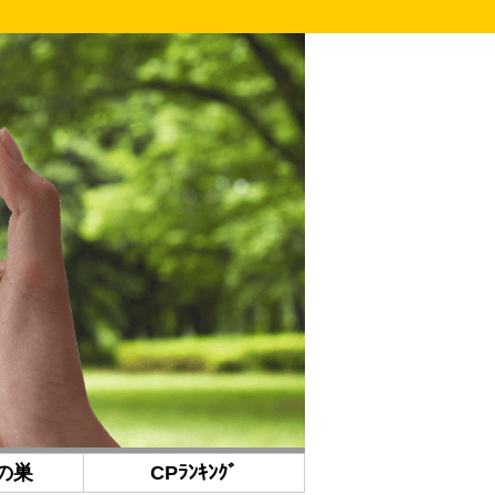
の巣
CPﾗﾝｷﾝｸﾞ