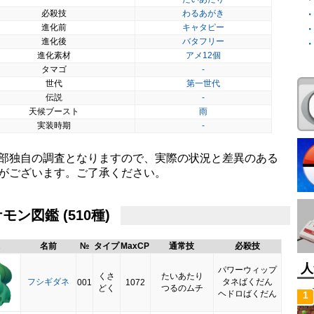
必殺技
わるあがき
進化前
キャタピー
進化後
バタフリー
進化素材
アメ12個
タマゴ
-
世代
第一世代
伝説
-
天候ブースト
雨
実装時期
-
部独自の調査となりますので、実際の状況と差異のある
がございます。ご了承ください。
モン図鑑 (510種)
名前
№
タイプ
MaxCP
通常技
必殺技
人
パワーウィップ
くさ
たいあたり
フシギダネ
タネばくだん
001
1072
どく
つるのムチ
ヘドロばくだん
1