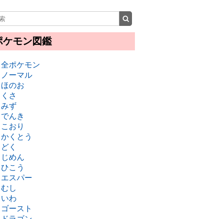
ポケモン図鑑
・全ポケモン
・ノーマル
・ほのお
・くさ
・みず
・でんき
・こおり
・かくとう
・どく
・じめん
・ひこう
・エスパー
・むし
・いわ
・ゴースト
・ドラゴン