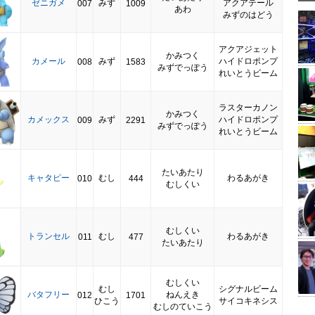
ゼニガメ
みず
アクアテール
007
1009
あわ
みずのはどう
アクアジェット
かみつく
カメール
みず
ハイドロポンプ
008
1583
みずでっぽう
れいとうビーム
ラスターカノン
かみつく
カメックス
みず
ハイドロポンプ
009
2291
みずでっぽう
れいとうビーム
たいあたり
キャタピー
むし
わるあがき
010
444
むしくい
むしくい
トランセル
むし
わるあがき
011
477
たいあたり
むしくい
むし
シグナルビーム
バタフリー
ねんえき
012
1701
ひこう
サイコキネシス
むしのていこう