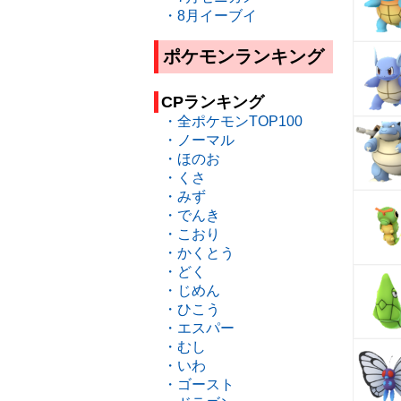
・8月イーブイ
ポケモンランキング
CPランキング
・全ポケモンTOP100
・ノーマル
・ほのお
・くさ
・みず
・でんき
・こおり
・かくとう
・どく
・じめん
・ひこう
・エスパー
・むし
・いわ
・ゴースト