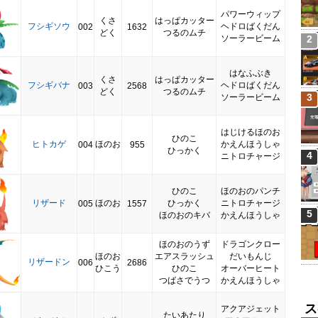
パワーウィップ
くさ
はっぱカッター
フシギソウ
ヘドロばくだん
002
1632
どく
つるのムチ
ソーラービーム
2
はなふぶき
くさ
はっぱカッター
フシギバナ
ヘドロばくだん
003
2568
どく
つるのムチ
3
ソーラービーム
はじけるほのお
ひのこ
ヒトカゲ
ほのお
かえんほうしゃ
004
955
ひっかく
4
ニトロチャージ
ひのこ
ほのおのパンチ
リザード
ほのお
ひっかく
ニトロチャージ
005
1557
5
ほのおのキバ
かえんほうしゃ
ほのおのうず
ドラゴンクロー
ほのお
エアスラッシュ
だいもんじ
リザードン
006
2686
ひこう
ひのこ
オーバーヒート
つばさでうつ
かえんほうしゃ
ス
アクアジェット
たいあたり