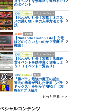
営イベントを効率良く進める4つ
のポイント
iOS
Android
シミュレーション
【おねがい社長！攻略】オスス
メの乗り物・車の入手方法と小
技
家庭用
その他
【Nintendo Switch Lite】充電
はどのくらいもつのか？実機で
確認！
iOS
Android
シミュレーション
【おねがい社長！攻略】店舗経
営イベントを効率良く攻略しよ
う！（イベント一覧あり）
RPG
iOS
Android
『勇パラ』最強の魔王の誕生…
過去の勇者が残した矛盾（パラ
ドックス）を明かすRPG！【攻
略&アプリ紹介...
もっと見る ＞＞
ペシャルコンテンツ