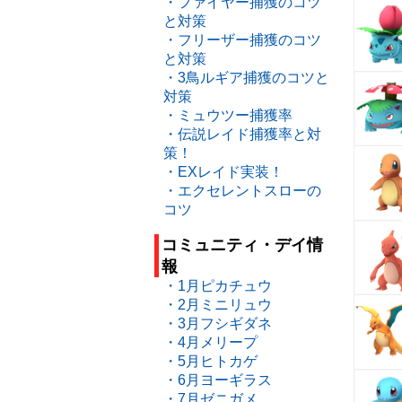
・ファイヤー捕獲のコツ
と対策
・フリーザー捕獲のコツ
と対策
・3鳥ルギア捕獲のコツと
対策
・ミュウツー捕獲率
・伝説レイド捕獲率と対
策！
・EXレイド実装！
・エクセレントスローの
コツ
コミュニティ・デイ情
報
・1月ピカチュウ
・2月ミニリュウ
・3月フシギダネ
・4月メリープ
・5月ヒトカゲ
・6月ヨーギラス
・7月ゼニガメ