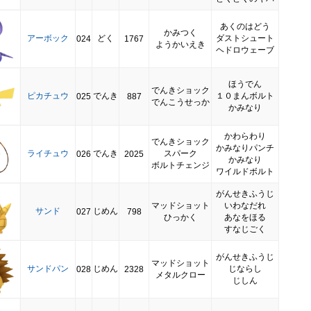
あくのはどう
かみつく
アーボック
どく
ダストシュート
024
1767
ようかいえき
ヘドロウェーブ
ほうでん
でんきショック
ピカチュウ
でんき
１０まんボルト
025
887
でんこうせっか
かみなり
かわらわり
でんきショック
かみなりパンチ
ライチュウ
でんき
スパーク
026
2025
かみなり
ボルトチェンジ
ワイルドボルト
がんせきふうじ
マッドショット
いわなだれ
サンド
じめん
027
798
ひっかく
あなをほる
すなじごく
がんせきふうじ
マッドショット
サンドパン
じめん
じならし
028
2328
メタルクロー
じしん