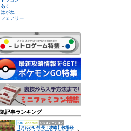
・あく
・はがね
・フェアリー
気記事ランキング
iOS
Android
シミュレーション
【おねがい社長！攻略】牧場経