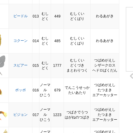
むし
むしくい
ビードル
わるあがき
013
449
どく
どくばり
むし
むしくい
コクーン
わるあがき
014
485
どく
どくばり
むしくい
つばめがえし
むし
スピアー
どくづき
シザークロス
015
1777
どく
まとわりつく
ヘドロばくだん
ノーマ
つばめがえし
でんこうせっか
ポッポ
ル
たつまき
016
679
たいあたり
ひこう
エアーカッター
ノーマ
つばめがえし
つばさでうつ
ピジョン
ル
たつまき
017
1223
はがねのつばさ
ひこう
エアーカッター
ノーマ
つばめがえし