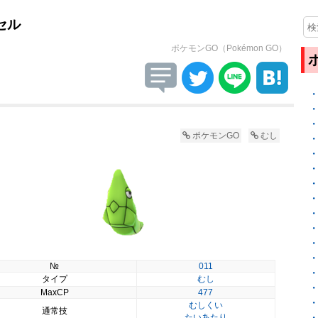
セル
ポケモンGO（Pokémon GO）
ポケモンGO
むし
№
011
タイプ
むし
MaxCP
477
むしくい
通常技
たいあたり