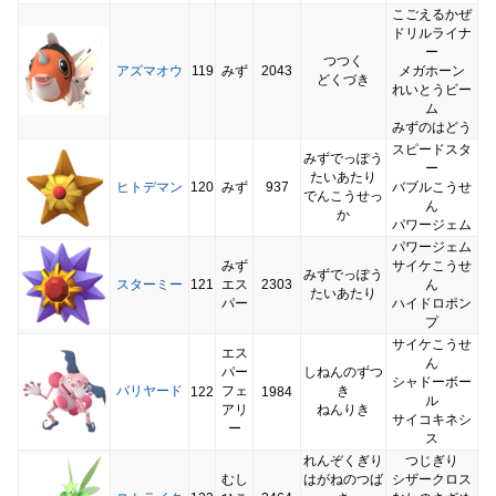
こごえるかぜ
ドリルライナ
ー
つつく
アズマオウ
119
みず
2043
メガホーン
どくづき
れいとうビー
ム
みずのはどう
スピードスタ
みずでっぽう
ー
たいあたり
ヒトデマン
120
みず
937
バブルこうせ
でんこうせっ
ん
か
パワージェム
パワージェム
みず
サイケこうせ
みずでっぽう
スターミー
121
エス
2303
ん
たいあたり
パー
ハイドロポン
プ
サイケこうせ
エス
ん
パー
しねんのずつ
シャドーボー
バリヤード
フェ
き
122
1984
ル
アリ
ねんりき
サイコキネシ
ー
ス
れんぞくぎり
つじぎり
むし
はがねのつば
シザークロス