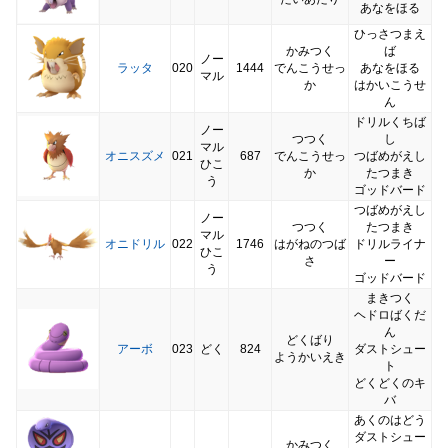
あなをほる
ひっさつまえ
かみつく
ば
ノー
ラッタ
020
1444
でんこうせっ
あなをほる
マル
か
はかいこうせ
ん
ドリルくちば
ノー
つつく
し
マル
オニスズメ
021
687
でんこうせっ
つばめがえし
ひこ
か
たつまき
う
ゴッドバード
つばめがえし
ノー
つつく
たつまき
マル
オニドリル
022
1746
はがねのつば
ドリルライナ
ひこ
さ
ー
う
ゴッドバード
まきつく
ヘドロばくだ
ん
どくばり
アーボ
023
どく
824
ダストシュー
ようかいえき
ト
どくどくのキ
バ
あくのはどう
ダストシュー
かみつく