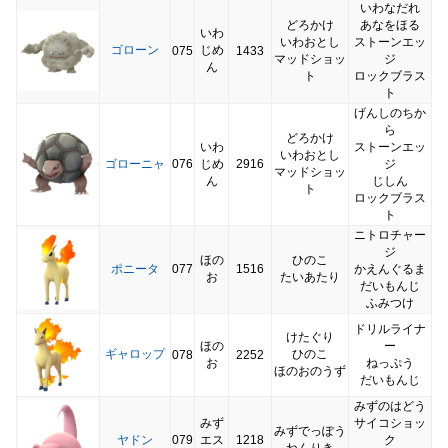
いわなだれ
どろかけ
あなをほる
いわ
いわおとし
ストーンエッ
ゴローン
じめ
075
1433
マッドショッ
ジ
ん
ト
ロックブラス
ト
げんしのちか
ら
どろかけ
いわ
ストーンエッ
いわおとし
ゴローニャ
076
じめ
2916
ジ
マッドショッ
ん
じしん
ト
ロックブラス
ト
ニトロチャー
ジ
ほの
ひのこ
ポニータ
077
1516
かえんぐるま
お
たいあたり
だいもんじ
ふみつけ
ドリルライナ
けたぐり
ほの
ー
ギャロップ
ひのこ
078
2252
お
ねっぷう
ほのおのうず
だいもんじ
みずのはどう
みず
サイコショッ
みずでっぽう
ヤドン
079
エス
1218
ク
ねんりき