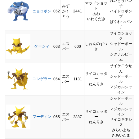
れいとうパン
マッドショッ
みず
チ
ト
ニョロボン
062
かく
2441
ハイドロポン
あわ
とう
プ
いわくだき
ばくれつパン
チ
サイコショッ
ク
エス
しねんのずつ
シャドーボー
ケーシィ
063
600
パー
き
ル
シグナルビー
ム
サイケこうせ
ん
サイコカッタ
エス
シャドーボー
ユンゲラー
ー
064
1131
パー
ル
ねんりき
マジカルシャ
イン
シャドーボー
ル
マジカルシャ
サイコカッタ
エス
イン
フーディン
ー
065
2887
パー
サイコキネシ
ねんりき
ス
みらいよち
きあいだま