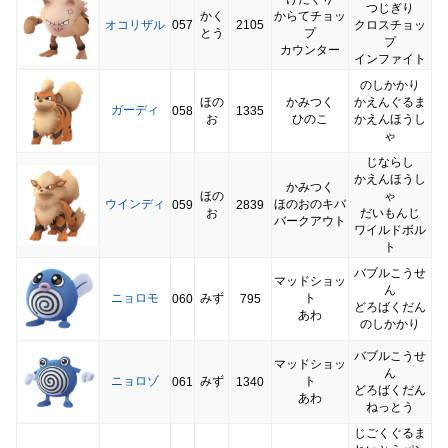
つじぎり
かく
からてチョッ
オコリザル
057
2105
クロスチョッ
とう
プ
プ
カウンター
インファイト
のしかかり
ほの
かみつく
かえんぐるま
ガーディ
058
1335
お
ひのこ
かえんほうし
ゃ
じならし
かえんほうし
かみつく
ほの
ゃ
ウインディ
ほのおのキバ
059
2839
お
だいもんじ
バークアウト
ワイルドボル
ト
バブルこうせ
マッドショッ
ん
ニョロモ
みず
ト
060
795
どろばくだん
あわ
のしかかり
バブルこうせ
マッドショッ
ん
ニョロゾ
みず
ト
061
1340
どろばくだん
あわ
ねっとう
じごくぐるま