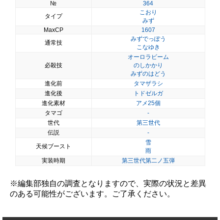
№
364
こおり
タイプ
みず
MaxCP
1607
みずでっぽう
通常技
こなゆき
オーロラビーム
必殺技
のしかかり
みずのはどう
進化前
タマザラシ
進化後
トドゼルガ
進化素材
アメ25個
タマゴ
-
世代
第三世代
伝説
-
雪
天候ブースト
雨
実装時期
第三世代第二ノ五弾
※編集部独自の調査となりますので、実際の状況と差異
のある可能性がございます。ご了承ください。