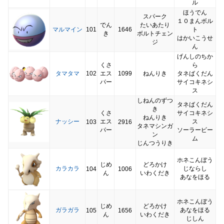
ル
ほうでん
スパーク
１０まんボル
でん
たいあたり
マルマイン
101
1646
ト
き
ボルトチェン
はかいこうせ
ジ
ん
げんしのちか
くさ
ら
タマタマ
102
エス
1099
ねんりき
タネばくだん
パー
サイコキネシ
ス
しねんのずつ
タネばくだん
き
くさ
サイコキネシ
ねんりき
ナッシー
エス
ス
103
2916
タネマシンガ
パー
ソーラービー
ン
ム
じんつうりき
ホネこんぼう
じめ
どろかけ
カラカラ
じならし
104
1006
ん
いわくだき
あなをほる
ホネこんぼう
じめ
どろかけ
ガラガラ
あなをほる
105
1656
ん
いわくだき
じしん