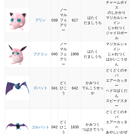
チャームボイ
ス
ノー
のしかかり
マル
はたく
マジカルシャ
プリン
フェ
039
917
だましうち
イン
アリ
じゃれつく
ー
ジャイロボー
ル
ノー
マジカルシャ
マル
イン
はたく
プクリン
040
フェ
1906
じゃれつく
だましうち
アリ
はかいこうせ
ー
ん
どくどくのキ
バ
エアーカッタ
どく
かみつく
ー
ズバット
ひこ
でんこうせっ
041
642
ヘドロばくだ
う
か
ん
スピードスタ
ー
どくどくのキ
バ
どく
エアーカッタ
かみつく
ゴルバット
042
ひこ
1830
ー
つばさでうつ
う
あやしいかぜ