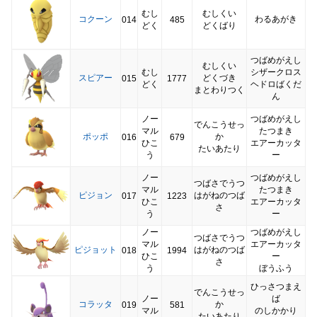
むし
むしくい
コクーン
わるあがき
014
485
どく
どくばり
つばめがえし
むしくい
むし
シザークロス
スピアー
どくづき
015
1777
どく
ヘドロばくだ
まとわりつく
ん
ノー
つばめがえし
でんこうせっ
マル
たつまき
ポッポ
か
016
679
ひこ
エアーカッタ
たいあたり
う
ー
ノー
つばめがえし
つばさでうつ
マル
たつまき
ピジョン
はがねのつば
017
1223
ひこ
エアーカッタ
さ
う
ー
ノー
つばめがえし
つばさでうつ
マル
エアーカッタ
ピジョット
はがねのつば
018
1994
ひこ
ー
さ
う
ぼうふう
ひっさつまえ
でんこうせっ
ノー
ば
コラッタ
か
019
581
マル
のしかかり
たいあたり