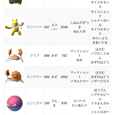
サイコキネシ
ス
サイコショッ
ク
シャドーボー
しねんのずつ
エス
ル
スリーパー
き
097
2048
パー
サイコキネシ
ねんりき
ス
みらいよち
きあいだま
はさむ
マッドショッ
バブルこうせ
クラブ
みず
ト
098
792
ん
あわ
みずのはどう
マッドショッ
はさむ
キングラー
みず
ト
みずのはどう
099
2694
メタルクロー
シザークロス
ほうでん
シグナルビー
ム
でん
スパーク
ビリリダマ
100
839
１０まんボル
き
たいあたり
ト
ジャイロボー