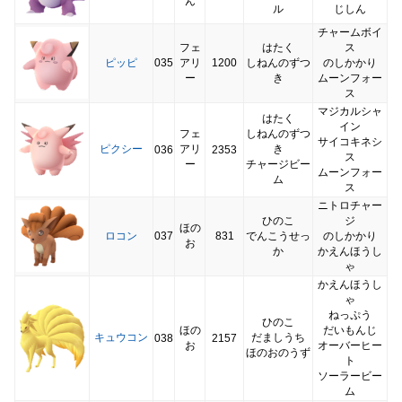
ん
ル
じしん
チャームボイ
フェ
はたく
ス
ピッピ
035
アリ
1200
しねんのずつ
のしかかり
ー
き
ムーンフォー
ス
マジカルシャ
はたく
イン
フェ
しねんのずつ
サイコキネシ
ピクシー
アリ
き
036
2353
ス
ー
チャージビー
ムーンフォー
ム
ス
ニトロチャー
ひのこ
ジ
ほの
ロコン
037
831
でんこうせっ
のしかかり
お
か
かえんほうし
ゃ
かえんほうし
ゃ
ねっぷう
ひのこ
ほの
だいもんじ
キュウコン
だましうち
038
2157
お
オーバーヒー
ほのおのうず
ト
ソーラービー
ム