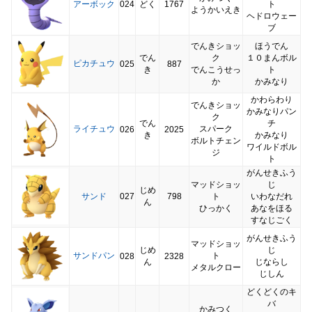
アーボック
024
どく
1767
ト
ようかいえき
ヘドロウェー
ブ
でんきショッ
ほうでん
でん
ク
１０まんボル
ピカチュウ
025
887
き
でんこうせっ
ト
か
かみなり
かわらわり
でんきショッ
かみなりパン
ク
でん
チ
ライチュウ
スパーク
026
2025
き
かみなり
ボルトチェン
ワイルドボル
ジ
ト
がんせきふう
マッドショッ
じ
じめ
サンド
027
798
ト
いわなだれ
ん
ひっかく
あなをほる
すなじごく
がんせきふう
マッドショッ
じめ
じ
サンドパン
ト
028
2328
ん
じならし
メタルクロー
じしん
どくどくのキ
バ
かみつく