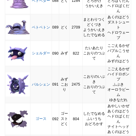
ベトベター
088
どく
1284
どろかけ
どろばくだん
うかいえき
ヘドロばくだ
ん
あくのはどう
まとわりつく
ダストシュー
どくづき
ベトベトン
089
どく
2709
ト
ようかいえき
ヘドロウェー
したでなめる
ブ
こごえるかぜ
たいあたり
バブルこうせ
シェルダー
みず
こおりのつぶ
090
822
ん
て
みずのはどう
こごえるかぜ
ハイドロポン
こおりのいぶ
みず
プ
き
パルシェン
091
こお
2475
ふぶき
こおりのつぶ
り
オーロラビー
て
ム
ゆきなだれ
あやしいかぜ
あくのはどう
ゴー
したでなめる
ヘドロばくだ
ゴース
スト
ふいうち
092
804
ん
どく
おどろかす
ナイトヘッド
あくのはどう