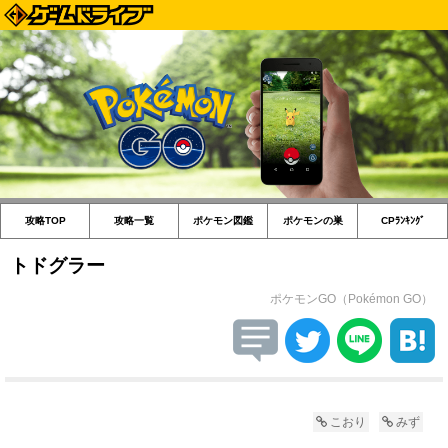
攻略TOP
攻略一覧
ポケモン図鑑
ポケモンの巣
CPﾗﾝｷﾝｸﾞ
トドグラー
ポケモンGO（Pokémon GO）
こおり
みず