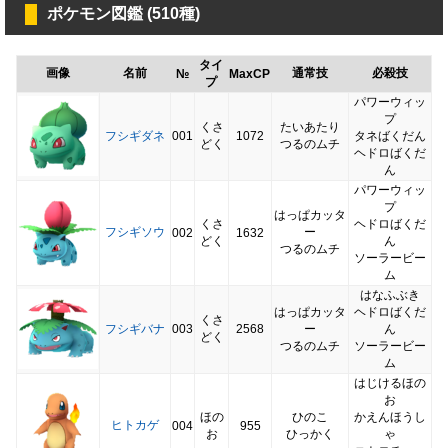
ポケモン図鑑 (510種)
タイ
画像
名前
通常技
必殺技
№
MaxCP
プ
パワーウィッ
プ
くさ
たいあたり
フシギダネ
001
1072
タネばくだん
どく
つるのムチ
ヘドロばくだ
ん
パワーウィッ
プ
はっぱカッタ
くさ
ヘドロばくだ
フシギソウ
ー
002
1632
どく
ん
つるのムチ
ソーラービー
ム
はなふぶき
はっぱカッタ
ヘドロばくだ
くさ
フシギバナ
003
2568
ー
ん
どく
つるのムチ
ソーラービー
ム
はじけるほの
お
ほの
ひのこ
かえんほうし
ヒトカゲ
004
955
お
ひっかく
ゃ