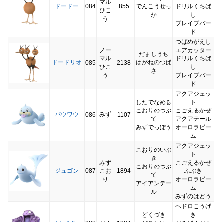
マル
ドードー
084
855
でんこうせっ
ドリルくちば
ひこ
か
し
う
ブレイブバー
ド
つばめがえし
ノー
エアカッター
だましうち
マル
ドリルくちば
ドードリオ
はがねのつば
085
2138
ひこ
し
さ
う
ブレイブバー
ド
アクアジェッ
したでなめる
ト
こおりのつぶ
こごえるかぜ
パウワウ
みず
086
1107
て
アクアテール
みずでっぽう
オーロラビー
ム
アクアジェッ
こおりのいぶ
ト
き
みず
こごえるかぜ
こおりのつぶ
ジュゴン
087
こお
1894
ふぶき
て
り
オーロラビー
アイアンテー
ム
ル
みずのはどう
ヘドロこうげ
どくづき
き