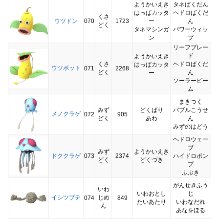
ようかいえき
タネばくだん
はっぱカッタ
ヘドロばくだ
くさ
ウツドン
070
1723
ー
ん
どく
タネマシンガ
パワーウィッ
ン
プ
リーフブレー
ド
ようかいえき
くさ
ヘドロばくだ
はっぱカッタ
ウツボット
071
2268
どく
ん
ー
ソーラービー
ム
まきつく
みず
どくばり
バブルこうせ
メノクラゲ
072
905
どく
あわ
ん
みずのはどう
ヘドロウェー
ブ
みず
ようかいえき
ドククラゲ
073
2374
ハイドロポン
どく
どくづき
プ
ふぶき
がんせきふう
いわ
いわおとし
じ
イシツブテ
じめ
074
849
たいあたり
いわなだれ
ん
あなをほる