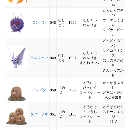
ム
どくどくのキ
バ
むし
むしくい
サイケこうせ
コンパン
048
1029
どく
ねんりき
ん
シグナルビー
ム
どくどくのキ
バ
サイコキネシ
むしくい
むし
ス
モルフォン
ねんりき
049
1937
どく
むしのさざめ
まとわりつく
き
ぎんいろのか
ぜ
どろかけ
がんせきふう
じめ
ひっかく
じ
ディグダ
050
456
ん
マッドショッ
どろばくだん
ト
あなをほる
どろかけ
どろばくだん
じめ
ふいうち
ストーンエッ
ダグトリオ
051
1168
ん
マッドショッ
ジ
ト
じしん