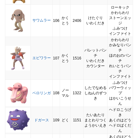
ローキック
かわらわり
かく
けたぐり
ストーンエッ
サワムラー
106
2406
とう
いわくだき
ジ
ふみつけ
インファイト
かわらわり
かみなりパン
バレットパン
チ
かく
チ
ほのおのパン
エビワラー
107
1516
とう
いわくだき
チ
カウンター
れいとうパン
チ
インファイト
ふみつけ
したでなめる
パワーウィッ
ノー
ベロリンガ
108
1322
しねんのずつ
プ
マル
き
はかいこうせ
ん
ヘドロこうげ
たいあたり
き
ドガース
109
どく
1151
まとわりつく
あくのはどう
ようかいえき
ヘドロばくだ
ん
あくのはどう