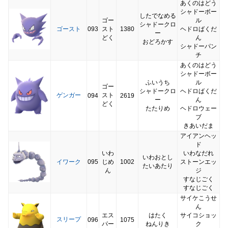
あくのはどう
シャドーボー
したでなめる
ゴー
ル
シャドークロ
ゴースト
093
スト
1380
ヘドロばくだ
ー
どく
ん
おどろかす
シャドーパン
チ
あくのはどう
シャドーボー
ふいうち
ル
ゴー
シャドークロ
ヘドロばくだ
ゲンガー
スト
094
2619
ー
ん
どく
たたりめ
ヘドロウェー
ブ
きあいだま
アイアンヘッ
ド
いわ
いわなだれ
いわおとし
イワーク
095
じめ
1002
ストーンエッ
たいあたり
ん
ジ
すなじごく
すなじごく
サイケこうせ
ん
エス
はたく
サイコショッ
スリープ
096
1075
パー
ねんりき
ク