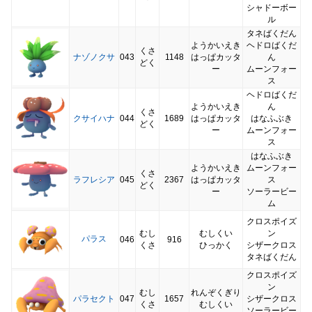
シャドーボー
ル
タネばくだん
ようかいえき
ヘドロばくだ
くさ
ナゾノクサ
043
1148
はっぱカッタ
ん
どく
ー
ムーンフォー
ス
ヘドロばくだ
ようかいえき
ん
くさ
クサイハナ
044
1689
はっぱカッタ
はなふぶき
どく
ー
ムーンフォー
ス
はなふぶき
ようかいえき
ムーンフォー
くさ
ラフレシア
045
2367
はっぱカッタ
ス
どく
ー
ソーラービー
ム
クロスポイズ
むし
むしくい
ン
パラス
046
916
くさ
ひっかく
シザークロス
タネばくだん
クロスポイズ
ン
むし
れんぞくぎり
パラセクト
047
1657
シザークロス
くさ
むしくい
ソーラービー