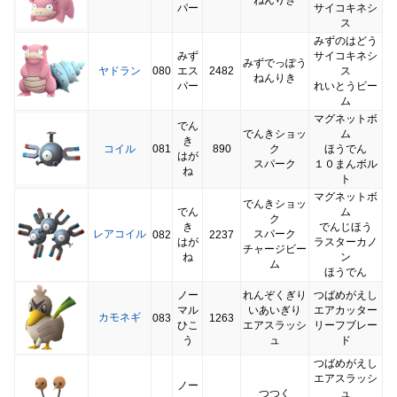
パー
サイコキネシ
ス
みずのはどう
みず
サイコキネシ
みずでっぽう
ヤドラン
080
エス
2482
ス
ねんりき
パー
れいとうビー
ム
マグネットボ
でん
でんきショッ
ム
き
コイル
081
890
ク
ほうでん
はが
スパーク
１０まんボル
ね
ト
マグネットボ
でんきショッ
でん
ム
ク
き
でんじほう
レアコイル
スパーク
082
2237
はが
ラスターカノ
チャージビー
ね
ン
ム
ほうでん
ノー
れんぞくぎり
つばめがえし
マル
いあいぎり
エアカッター
カモネギ
083
1263
ひこ
エアスラッシ
リーフブレー
う
ュ
ド
つばめがえし
エアスラッシ
ノー
つつく
ュ