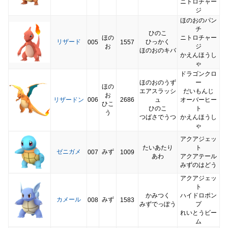
ニトロチャー
ジ
ほのおのパン
チ
ひのこ
ほの
ニトロチャー
リザード
ひっかく
005
1557
お
ジ
ほのおのキバ
かえんほうし
ゃ
ドラゴンクロ
ほのおのうず
ー
ほの
エアスラッシ
だいもんじ
お
リザードン
006
2686
ュ
オーバーヒー
ひこ
ひのこ
ト
う
つばさでうつ
かえんほうし
ゃ
アクアジェッ
たいあたり
ト
ゼニガメ
みず
007
1009
あわ
アクアテール
みずのはどう
アクアジェッ
ト
かみつく
ハイドロポン
カメール
みず
008
1583
みずでっぽう
プ
れいとうビー
ム