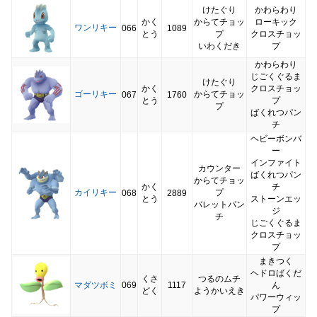
けたぐり
かわらわり
かく
からてチョッ
ローキック
ワンリキー
066
1089
とう
プ
クロスチョッ
いわくだき
プ
かわらわり
じごくぐるま
けたぐり
かく
クロスチョッ
ゴーリキー
からてチョッ
067
1760
とう
プ
プ
ばくれつパン
チ
ヘビーボンバ
ー
インファイト
カウンター
ばくれつパン
からてチョッ
かく
チ
カイリキー
プ
068
2889
とう
ストーンエッ
バレットパン
ジ
チ
じごくぐるま
クロスチョッ
プ
まきつく
ヘドロばくだ
くさ
つるのムチ
マダツボミ
069
1117
ん
どく
ようかいえき
パワーウィッ
プ