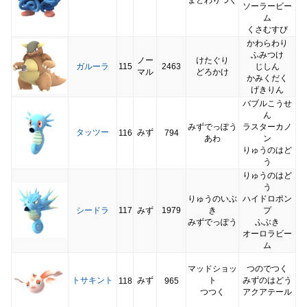
ソーラービー
ム
くさむすび
かわらわり
ふみつけ
ノー
けたぐり
ガルーラ
115
2463
じしん
マル
どろかけ
かみくだく
げきりん
バブルこうせ
ん
みずでっぽう
ラスターカノ
タッツー
みず
116
794
あわ
ン
りゅうのはど
う
りゅうのはど
う
りゅうのいぶ
ハイドロポン
シードラ
117
みず
1979
き
プ
みずでっぽう
ふぶき
オーロラビー
ム
マッドショッ
つのでつく
トサキント
みず
ト
みずのはどう
118
965
つつく
アクアテール