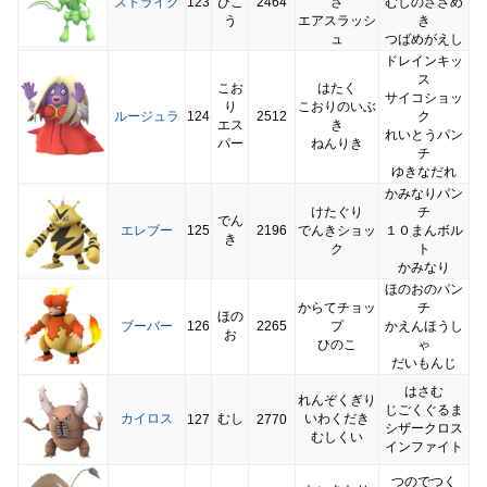
ストライク
123
ひこ
2464
さ
むしのさざめ
う
エアスラッシ
き
ュ
つばめがえし
ドレインキッ
ス
こお
はたく
サイコショッ
り
こおりのいぶ
ルージュラ
124
2512
ク
エス
き
れいとうパン
パー
ねんりき
チ
ゆきなだれ
かみなりパン
けたぐり
チ
でん
エレブー
125
2196
でんきショッ
１０まんボル
き
ク
ト
かみなり
ほのおのパン
からてチョッ
チ
ほの
ブーバー
126
2265
プ
かえんほうし
お
ひのこ
ゃ
だいもんじ
はさむ
れんぞくぎり
じごくぐるま
カイロス
むし
いわくだき
127
2770
シザークロス
むしくい
インファイト
つのでつく