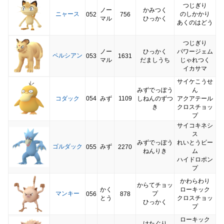
つじぎり
ノー
かみつく
ニャース
のしかかり
052
756
マル
ひっかく
あくのはどう
つじぎり
ノー
ひっかく
パワージェム
ペルシアン
053
1631
マル
だましうち
じゃれつく
イカサマ
サイケこうせ
みずでっぽう
ん
コダック
054
みず
1109
しねんのずつ
アクアテール
き
クロスチョッ
プ
サイコキネシ
ス
みずでっぽう
れいとうビー
ゴルダック
みず
055
2270
ねんりき
ム
ハイドロポン
プ
かわらわり
からてチョッ
かく
ローキック
マンキー
プ
056
878
とう
クロスチョッ
ひっかく
プ
ローキック
けたぐり