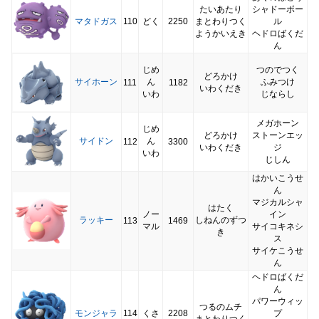
たいあたり
シャドーボー
マタドガス
110
どく
2250
まとわりつく
ル
ようかいえき
ヘドロばくだ
ん
じめ
つのでつく
どろかけ
サイホーン
ん
ふみつけ
111
1182
いわくだき
いわ
じならし
メガホーン
じめ
どろかけ
ストーンエッ
サイドン
ん
112
3300
いわくだき
ジ
いわ
じしん
はかいこうせ
ん
マジカルシャ
はたく
ノー
イン
ラッキー
しねんのずつ
113
1469
マル
サイコキネシ
き
ス
サイケこうせ
ん
ヘドロばくだ
ん
パワーウィッ
つるのムチ
モンジャラ
114
くさ
2208
プ
まとわりつく