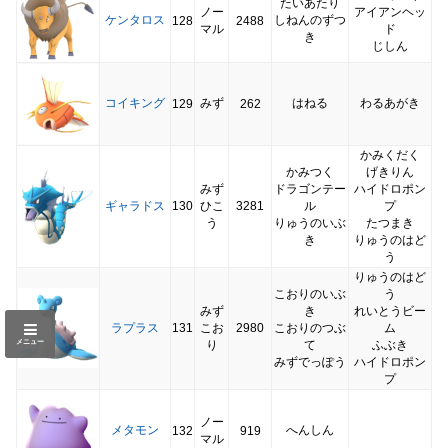
たいあたり
ノー
アイアンヘッ
ケンタロス
しねんのずつ
128
2488
マル
ド
き
じしん
コイキング
みず
はねる
わるあがき
129
262
かみくだく
かみつく
げきりん
みず
ドラゴンテー
ハイドロポン
ギャラドス
130
ひこ
3281
ル
プ
う
りゅうのいぶ
たつまき
き
りゅうのはど
う
りゅうのはど
こおりのいぶ
う
みず
き
れいとうビー
ラプラス
131
こお
2980
こおりのつぶ
ム
り
て
ふぶき
メニュー
みずでっぽう
ハイドロポン
プ
ノー
メタモン
へんしん
132
919
マル