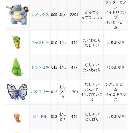
ラスターカノ
ン
かみつく
ハイドロポン
カメックス
みず
009
2291
みずでっぽう
プ
れいとうビー
ム
たいあたり
キャタピー
むし
わるあがき
010
444
むしくい
むしくい
トランセル
むし
わるあがき
011
477
たいあたり
むしくい
シグナルビー
むし
ねんえき
ム
バタフリー
ひこ
012
1701
むしのていこ
サイコキネシ
う
う
ス
むし
むしくい
ビードル
わるあがき
013
449
どく
どくばり