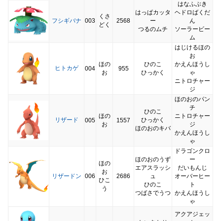
はなふぶき
はっぱカッタ
ヘドロばくだ
くさ
フシギバナ
003
2568
ー
ん
どく
つるのムチ
ソーラービー
ム
はじけるほの
お
ほの
ひのこ
かえんほうし
ヒトカゲ
004
955
お
ひっかく
ゃ
ニトロチャー
ジ
ほのおのパン
チ
ひのこ
ほの
ニトロチャー
リザード
ひっかく
005
1557
お
ジ
ほのおのキバ
かえんほうし
ゃ
ドラゴンクロ
ほのおのうず
ー
ほの
エアスラッシ
だいもんじ
お
リザードン
006
2686
ュ
オーバーヒー
ひこ
ひのこ
ト
う
つばさでうつ
かえんほうし
ゃ
アクアジェッ