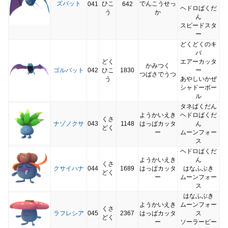
ズバット
ひこ
でんこうせっ
041
642
ヘドロばくだ
う
か
ん
スピードスタ
ー
どくどくのキ
バ
どく
エアーカッタ
かみつく
ゴルバット
042
ひこ
1830
ー
つばさでうつ
う
あやしいかぜ
シャドーボー
ル
タネばくだん
ようかいえき
ヘドロばくだ
くさ
ナゾノクサ
043
1148
はっぱカッタ
ん
どく
ー
ムーンフォー
ス
ヘドロばくだ
ようかいえき
ん
くさ
クサイハナ
044
1689
はっぱカッタ
はなふぶき
どく
ー
ムーンフォー
ス
はなふぶき
ようかいえき
ムーンフォー
くさ
ラフレシア
045
2367
はっぱカッタ
ス
どく
ー
ソーラービー