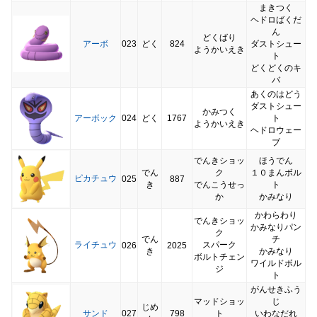
まきつく
ヘドロばくだ
ん
どくばり
アーボ
023
どく
824
ダストシュー
ようかいえき
ト
どくどくのキ
バ
あくのはどう
ダストシュー
かみつく
アーボック
024
どく
1767
ト
ようかいえき
ヘドロウェー
ブ
でんきショッ
ほうでん
でん
ク
１０まんボル
ピカチュウ
025
887
き
でんこうせっ
ト
か
かみなり
かわらわり
でんきショッ
かみなりパン
ク
でん
チ
ライチュウ
スパーク
026
2025
き
かみなり
ボルトチェン
ワイルドボル
ジ
ト
がんせきふう
マッドショッ
じ
じめ
サンド
027
798
ト
いわなだれ