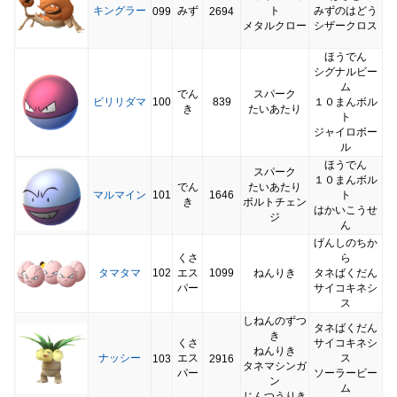
キングラー
みず
ト
みずのはどう
099
2694
メタルクロー
シザークロス
ほうでん
シグナルビー
ム
でん
スパーク
ビリリダマ
100
839
１０まんボル
き
たいあたり
ト
ジャイロボー
ル
ほうでん
スパーク
１０まんボル
でん
たいあたり
マルマイン
101
1646
ト
き
ボルトチェン
はかいこうせ
ジ
ん
げんしのちか
くさ
ら
タマタマ
102
エス
1099
ねんりき
タネばくだん
パー
サイコキネシ
ス
しねんのずつ
タネばくだん
き
くさ
サイコキネシ
ねんりき
ナッシー
エス
ス
103
2916
タネマシンガ
パー
ソーラービー
ン
ム
じんつうりき