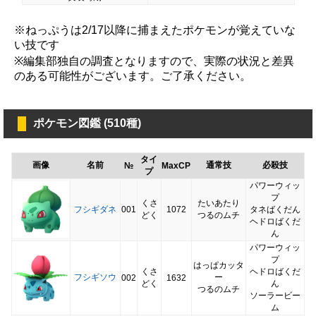
※ねっぷうは2/17以降に捕まえたポケモンが覚えていな
い技です
※編集部独自の調査となりますので、実際の状況と差異
のある可能性がございます。ご了承ください。
ポケモン図鑑 (510種)
タイ
画像
名前
通常技
必殺技
№
MaxCP
プ
パワーウィッ
プ
くさ
たいあたり
フシギダネ
001
1072
タネばくだん
どく
つるのムチ
ヘドロばくだ
ん
パワーウィッ
プ
はっぱカッタ
くさ
ヘドロばくだ
フシギソウ
ー
002
1632
どく
ん
つるのムチ
ソーラービー
ム