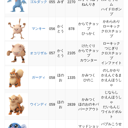
ゴルダック
みず
055
2270
ねんりき
ム
ハイドロポン
プ
かわらわり
からてチョッ
かく
ローキック
マンキー
プ
056
878
とう
クロスチョッ
ひっかく
プ
ローキック
けたぐり
つじぎり
かく
からてチョッ
オコリザル
057
2105
クロスチョッ
とう
プ
プ
カウンター
インファイト
のしかかり
ほの
かみつく
かえんぐるま
ガーディ
058
1335
お
ひのこ
かえんほうし
ゃ
じならし
かえんほうし
かみつく
ほの
ゃ
ウインディ
ほのおのキバ
059
2839
お
だいもんじ
バークアウト
ワイルドボル
ト
バブルこうせ
マッドショッ