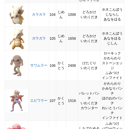
ホネこんぼう
じめ
どろかけ
カラカラ
じならし
104
1006
ん
いわくだき
あなをほる
ホネこんぼう
じめ
どろかけ
ガラガラ
あなをほる
105
1656
ん
いわくだき
じしん
ローキック
かわらわり
かく
けたぐり
ストーンエッ
サワムラー
106
2406
とう
いわくだき
ジ
ふみつけ
インファイト
かわらわり
かみなりパン
バレットパン
チ
かく
チ
ほのおのパン
エビワラー
107
1516
とう
いわくだき
チ
カウンター
れいとうパン
チ
インファイト
ふみつけ
したでなめる
パワーウィッ