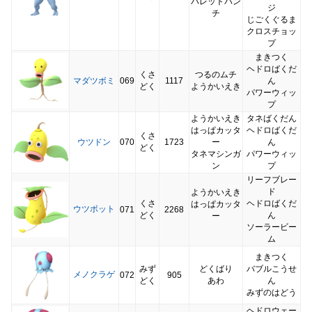
バレットパン
ジ
チ
じごくぐるま
クロスチョッ
プ
まきつく
ヘドロばくだ
くさ
つるのムチ
マダツボミ
069
1117
ん
どく
ようかいえき
パワーウィッ
プ
ようかいえき
タネばくだん
はっぱカッタ
ヘドロばくだ
くさ
ウツドン
070
1723
ー
ん
どく
タネマシンガ
パワーウィッ
ン
プ
リーフブレー
ド
ようかいえき
くさ
ヘドロばくだ
はっぱカッタ
ウツボット
071
2268
どく
ん
ー
ソーラービー
ム
まきつく
みず
どくばり
バブルこうせ
メノクラゲ
072
905
どく
あわ
ん
みずのはどう
ヘドロウェー