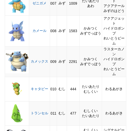
たいあたり
ト
ゼニガメ
みず
007
1009
あわ
アクアテール
みずのはどう
アクアジェッ
ト
かみつく
ハイドロポン
カメール
みず
008
1583
みずでっぽう
プ
れいとうビー
ム
ラスターカノ
ン
かみつく
ハイドロポン
カメックス
みず
009
2291
みずでっぽう
プ
れいとうビー
ム
たいあたり
キャタピー
むし
わるあがき
010
444
むしくい
むしくい
トランセル
むし
わるあがき
011
477
たいあたり
むしくい
シグナルビー