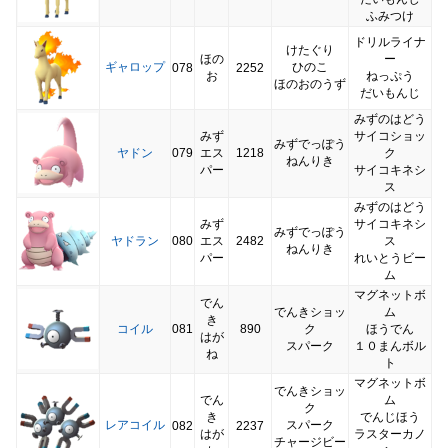
ふみつけ
ドリルライナ
けたぐり
ほの
ー
ギャロップ
ひのこ
078
2252
お
ねっぷう
ほのおのうず
だいもんじ
みずのはどう
みず
サイコショッ
みずでっぽう
ヤドン
079
エス
1218
ク
ねんりき
パー
サイコキネシ
ス
みずのはどう
みず
サイコキネシ
みずでっぽう
ヤドラン
080
エス
2482
ス
ねんりき
パー
れいとうビー
ム
マグネットボ
でん
でんきショッ
ム
き
コイル
081
890
ク
ほうでん
はが
スパーク
１０まんボル
ね
ト
マグネットボ
でんきショッ
でん
ム
ク
き
でんじほう
レアコイル
スパーク
082
2237
はが
ラスターカノ
チャージビー