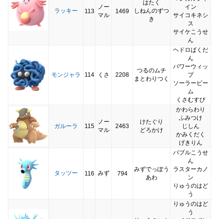
はたく
ノー
イン
ラッキー
しねんのずつ
113
1469
マル
サイコキネシ
き
ス
サイケこうせ
ん
ヘドロばくだ
ん
パワーウィッ
つるのムチ
モンジャラ
114
くさ
2208
プ
まとわりつく
ソーラービー
ム
くさむすび
かわらわり
ふみつけ
ノー
けたぐり
ガルーラ
115
2463
じしん
マル
どろかけ
かみくだく
げきりん
バブルこうせ
ん
みずでっぽう
ラスターカノ
タッツー
みず
116
794
あわ
ン
りゅうのはど
う
りゅうのはど
う