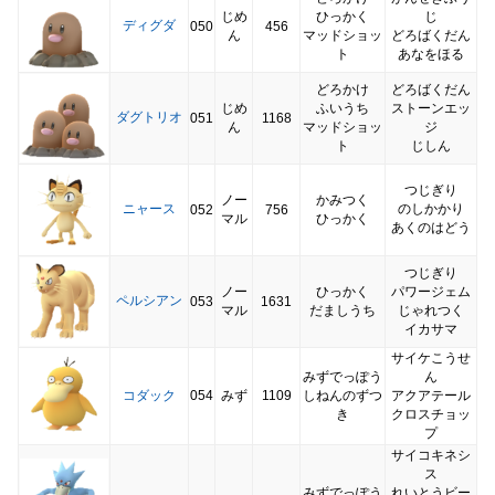
じめ
ひっかく
じ
ディグダ
050
456
ん
マッドショッ
どろばくだん
ト
あなをほる
どろかけ
どろばくだん
じめ
ふいうち
ストーンエッ
ダグトリオ
051
1168
ん
マッドショッ
ジ
ト
じしん
つじぎり
ノー
かみつく
ニャース
のしかかり
052
756
マル
ひっかく
あくのはどう
つじぎり
ノー
ひっかく
パワージェム
ペルシアン
053
1631
マル
だましうち
じゃれつく
イカサマ
サイケこうせ
みずでっぽう
ん
コダック
054
みず
1109
しねんのずつ
アクアテール
き
クロスチョッ
プ
サイコキネシ
ス
みずでっぽう
れいとうビー