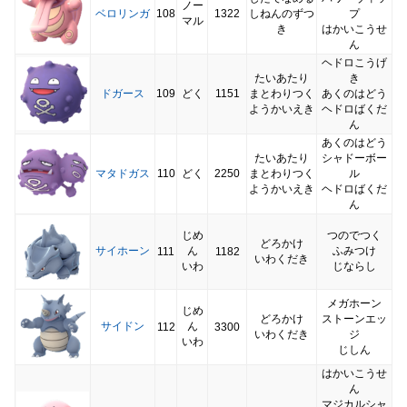
ノー
ベロリンガ
108
1322
しねんのずつ
プ
マル
き
はかいこうせ
ん
ヘドロこうげ
たいあたり
き
ドガース
109
どく
1151
まとわりつく
あくのはどう
ようかいえき
ヘドロばくだ
ん
あくのはどう
たいあたり
シャドーボー
マタドガス
110
どく
2250
まとわりつく
ル
ようかいえき
ヘドロばくだ
ん
じめ
つのでつく
どろかけ
サイホーン
ん
ふみつけ
111
1182
いわくだき
いわ
じならし
メガホーン
じめ
どろかけ
ストーンエッ
サイドン
ん
112
3300
いわくだき
ジ
いわ
じしん
はかいこうせ
ん
マジカルシャ