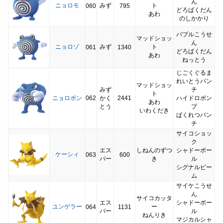
ん
ニョロモ
みず
ト
060
795
どろばくだん
あわ
のしかかり
バブルこうせ
マッドショッ
ん
ニョロゾ
みず
ト
061
1340
どろばくだん
あわ
ねっとう
じごくぐるま
れいとうパン
マッドショッ
みず
チ
ト
ニョロボン
062
かく
2441
ハイドロポン
あわ
とう
プ
いわくだき
ばくれつパン
チ
サイコショッ
ク
エス
しねんのずつ
シャドーボー
ケーシィ
063
600
パー
き
ル
シグナルビー
ム
サイケこうせ
ん
サイコカッタ
エス
シャドーボー
ユンゲラー
ー
064
1131
パー
ル
ねんりき
マジカルシャ