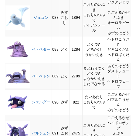
アクアジェッ
こおりのいぶ
ト
き
みず
こごえるかぜ
こおりのつぶ
ジュゴン
087
こお
1894
ふぶき
て
り
オーロラビー
アイアンテー
ム
ル
みずのはどう
ヘドロこうげ
どくづき
き
ベトベター
088
どく
1284
どろかけ
どろばくだん
うかいえき
ヘドロばくだ
ん
あくのはどう
まとわりつく
ダストシュー
どくづき
ベトベトン
089
どく
2709
ト
ようかいえき
ヘドロウェー
したでなめる
ブ
こごえるかぜ
たいあたり
バブルこうせ
シェルダー
みず
こおりのつぶ
090
822
ん
て
みずのはどう
こごえるかぜ
ハイドロポン
こおりのいぶ
みず
プ
き
パルシェン
091
こお
2475
ふぶき
こおりのつぶ