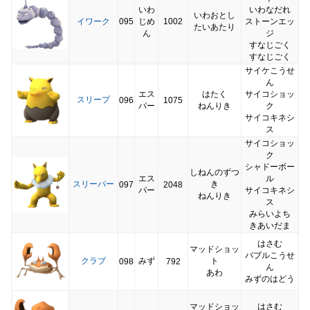
いわ
いわなだれ
いわおとし
イワーク
095
じめ
1002
ストーンエッ
たいあたり
ん
ジ
すなじごく
すなじごく
サイケこうせ
ん
エス
はたく
サイコショッ
スリープ
096
1075
パー
ねんりき
ク
サイコキネシ
ス
サイコショッ
ク
シャドーボー
しねんのずつ
エス
ル
スリーパー
き
097
2048
パー
サイコキネシ
ねんりき
ス
みらいよち
きあいだま
はさむ
マッドショッ
バブルこうせ
クラブ
みず
ト
098
792
ん
あわ
みずのはどう
マッドショッ
はさむ