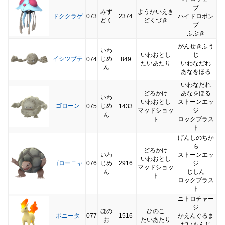
ブ
みず
ようかいえき
ドククラゲ
073
2374
ハイドロポン
どく
どくづき
プ
ふぶき
がんせきふう
いわ
いわおとし
じ
イシツブテ
じめ
074
849
たいあたり
いわなだれ
ん
あなをほる
いわなだれ
どろかけ
あなをほる
いわ
いわおとし
ストーンエッ
ゴローン
じめ
075
1433
マッドショッ
ジ
ん
ト
ロックブラス
ト
げんしのちか
ら
どろかけ
いわ
ストーンエッ
いわおとし
ゴローニャ
076
じめ
2916
ジ
マッドショッ
ん
じしん
ト
ロックブラス
ト
ニトロチャー
ジ
ほの
ひのこ
ポニータ
077
1516
かえんぐるま
お
たいあたり
だいもんじ