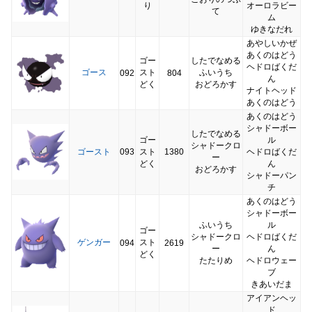
り
オーロラビー
て
ム
ゆきなだれ
あやしいかぜ
あくのはどう
ゴー
したでなめる
ヘドロばくだ
ゴース
スト
ふいうち
092
804
ん
どく
おどろかす
ナイトヘッド
あくのはどう
あくのはどう
シャドーボー
したでなめる
ゴー
ル
シャドークロ
ゴースト
093
スト
1380
ヘドロばくだ
ー
どく
ん
おどろかす
シャドーパン
チ
あくのはどう
シャドーボー
ふいうち
ル
ゴー
シャドークロ
ヘドロばくだ
ゲンガー
スト
094
2619
ー
ん
どく
たたりめ
ヘドロウェー
ブ
きあいだま
アイアンヘッ
ド