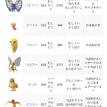
むし
ねんえき
ム
バタフリー
ひこ
012
1701
むしのていこ
サイコキネシ
う
う
ス
むし
むしくい
ビードル
わるあがき
013
449
どく
どくばり
むし
むしくい
コクーン
わるあがき
014
485
どく
どくばり
つばめがえし
むしくい
むし
シザークロス
スピアー
どくづき
015
1777
どく
ヘドロばくだ
まとわりつく
ん
ノー
つばめがえし
でんこうせっ
マル
たつまき
ポッポ
か
016
679
ひこ
エアーカッタ
たいあたり
う
ー
ノー
つばめがえし
つばさでうつ
マル
たつまき
ピジョン
はがねのつば
017
1223
ひこ
エアーカッタ