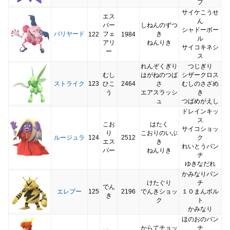
プ
サイケこうせ
エス
ん
パー
しねんのずつ
シャドーボー
バリヤード
フェ
き
122
1984
ル
アリ
ねんりき
サイコキネシ
ー
ス
れんぞくぎり
つじぎり
むし
はがねのつば
シザークロス
ストライク
123
ひこ
2464
さ
むしのさざめ
う
エアスラッシ
き
ュ
つばめがえし
ドレインキッ
ス
こお
はたく
サイコショッ
り
こおりのいぶ
ルージュラ
124
2512
ク
エス
き
れいとうパン
パー
ねんりき
チ
ゆきなだれ
かみなりパン
けたぐり
チ
でん
エレブー
125
2196
でんきショッ
１０まんボル
き
ク
ト
かみなり
ほのおのパン
からてチョッ
チ