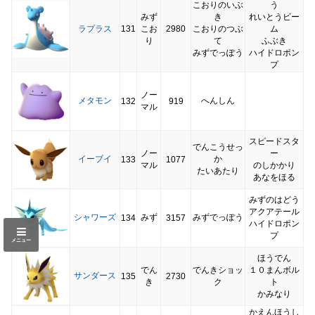
こおりのいぶ
う
みず
き
れいとうビー
ラプラス
131
こお
2980
こおりのつぶ
ム
り
て
ふぶき
みずでっぽう
ハイドロポン
プ
ノー
メタモン
へんしん
132
919
マル
スピードスタ
でんこうせっ
ノー
ー
イーブイ
か
133
1077
マル
のしかかり
たいあたり
あなをほる
みずのはどう
アクアテール
シャワーズ
みず
みずでっぽう
134
3157
ハイドロポン
プ
メニュー
ほうでん
でん
でんきショッ
１０まんボル
サンダース
135
2730
き
ク
ト
かみなり
かえんほうし