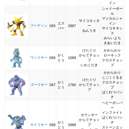
イン
シャドーボー
ル
マジカルシャ
サイコカッタ
エス
イン
フーディン
ー
065
2887
パー
サイコキネシ
ねんりき
ス
みらいよち
きあいだま
けたぐり
かわらわり
かく
からてチョッ
ローキック
ワンリキー
066
1089
とう
プ
クロスチョッ
いわくだき
プ
かわらわり
じごくぐるま
けたぐり
かく
クロスチョッ
ゴーリキー
からてチョッ
067
1760
とう
プ
プ
ばくれつパン
チ
ヘビーボンバ
ー
インファイト
カウンター
ばくれつパン
からてチョッ
かく
チ
カイリキー
プ
068
2889
とう
ストーンエッ