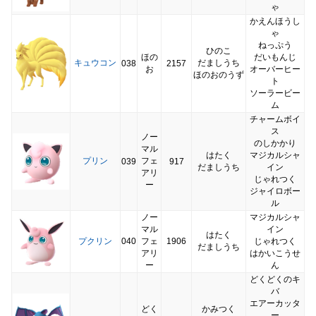
ゃ
かえんほうし
ゃ
ねっぷう
ひのこ
ほの
だいもんじ
キュウコン
だましうち
038
2157
お
オーバーヒー
ほのおのうず
ト
ソーラービー
ム
チャームボイ
ス
ノー
のしかかり
マル
はたく
マジカルシャ
プリン
フェ
039
917
だましうち
イン
アリ
じゃれつく
ー
ジャイロボー
ル
ノー
マジカルシャ
マル
イン
はたく
プクリン
040
フェ
1906
じゃれつく
だましうち
アリ
はかいこうせ
ー
ん
どくどくのキ
バ
エアーカッタ
どく
かみつく
ー