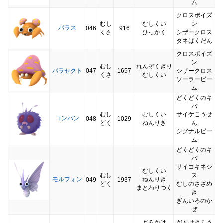
ム
クロスポイズ
むし
むしくい
ン
パラス
046
916
くさ
ひっかく
シザークロス
タネばくだん
クロスポイズ
ン
むし
れんぞくぎり
パラセクト
047
1657
シザークロス
くさ
むしくい
ソーラービー
ム
どくどくのキ
バ
むし
むしくい
サイケこうせ
コンパン
048
1029
どく
ねんりき
ん
シグナルビー
ム
どくどくのキ
バ
サイコキネシ
むしくい
むし
ス
モルフォン
ねんりき
049
1937
どく
むしのさざめ
まとわりつく
き
ぎんいろのか
ぜ
どろかけ
がんせきふう