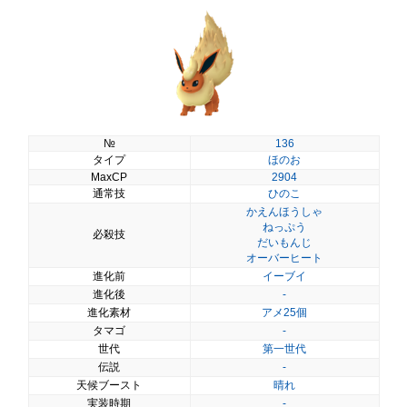
№
136
タイプ
ほのお
MaxCP
2904
通常技
ひのこ
かえんほうしゃ
ねっぷう
必殺技
だいもんじ
オーバーヒート
進化前
イーブイ
進化後
-
進化素材
アメ25個
タマゴ
-
世代
第一世代
伝説
-
天候ブースト
晴れ
実装時期
-