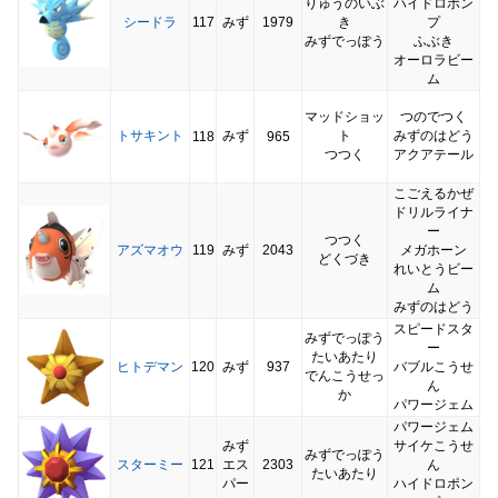
りゅうのいぶ
ハイドロポン
シードラ
117
みず
1979
き
プ
みずでっぽう
ふぶき
オーロラビー
ム
マッドショッ
つのでつく
トサキント
みず
ト
みずのはどう
118
965
つつく
アクアテール
こごえるかぜ
ドリルライナ
ー
つつく
アズマオウ
119
みず
2043
メガホーン
どくづき
れいとうビー
ム
みずのはどう
スピードスタ
みずでっぽう
ー
たいあたり
ヒトデマン
120
みず
937
バブルこうせ
でんこうせっ
ん
か
パワージェム
パワージェム
みず
サイケこうせ
みずでっぽう
スターミー
121
エス
2303
ん
たいあたり
パー
ハイドロポン