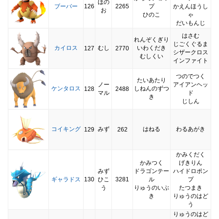
ほの
ブーバー
126
2265
プ
かえんほうし
お
ひのこ
ゃ
だいもんじ
はさむ
れんぞくぎり
じごくぐるま
カイロス
むし
いわくだき
127
2770
シザークロス
むしくい
インファイト
つのでつく
たいあたり
ノー
アイアンヘッ
ケンタロス
しねんのずつ
128
2488
マル
ド
き
じしん
コイキング
みず
はねる
わるあがき
129
262
かみくだく
かみつく
げきりん
みず
ドラゴンテー
ハイドロポン
ギャラドス
130
ひこ
3281
ル
プ
う
りゅうのいぶ
たつまき
き
りゅうのはど
う
りゅうのはど