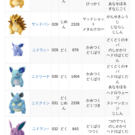
ん
ひっかく
あなをほる
すなじごく
がんせきふう
マッドショッ
じめ
じ
サンドパン
ト
028
2328
ん
じならし
メタルクロー
じしん
どくどくのキ
バ
かみつく
ニドラン♀
029
どく
876
のしかかり
どくばり
ヘドロばくだ
ん
どくどくのキ
バ
かみつく
ニドリーナ
030
どく
1404
ヘドロばくだ
どくばり
ん
あなをほる
ヘドロウェー
どく
ブ
かみつく
ニドクイン
031
じめ
2338
ストーンエッ
どくづき
ん
ジ
じしん
つのでつく
どくばり
のしかかり
ニドラン♂
どく
032
843
つつく
ヘドロばくだ