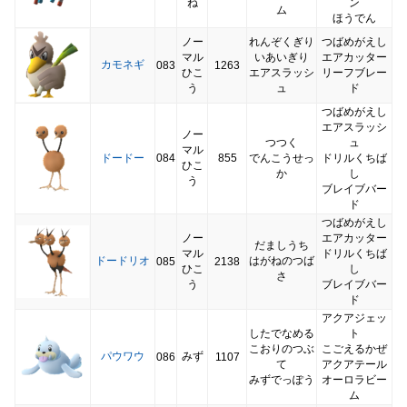
ね
ン
ム
ほうでん
ノー
れんぞくぎり
つばめがえし
マル
いあいぎり
エアカッター
カモネギ
083
1263
ひこ
エアスラッシ
リーフブレー
う
ュ
ド
つばめがえし
エアスラッシ
ノー
つつく
ュ
マル
ドードー
084
855
でんこうせっ
ドリルくちば
ひこ
か
し
う
ブレイブバー
ド
つばめがえし
ノー
エアカッター
だましうち
マル
ドリルくちば
ドードリオ
はがねのつば
085
2138
ひこ
し
さ
う
ブレイブバー
ド
アクアジェッ
したでなめる
ト
こおりのつぶ
こごえるかぜ
パウワウ
みず
086
1107
て
アクアテール
みずでっぽう
オーロラビー
ム