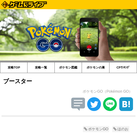
攻略TOP
攻略一覧
ポケモン図鑑
ポケモンの巣
CPﾗﾝｷﾝｸﾞ
ブースター
ポケモンGO（Pokémon GO）
ポケモンGO
ほのお