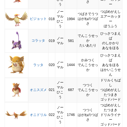
さ
う
ー
ノー
つばめがえし
つばさでうつ
マル
エアーカッタ
ピジョット
はがねのつば
018
1994
ひこ
ー
さ
う
ぼうふう
ひっさつまえ
でんこうせっ
ノー
ば
コラッタ
か
019
581
マル
のしかかり
たいあたり
あなをほる
ひっさつまえ
かみつく
ば
ノー
ラッタ
020
1444
でんこうせっ
あなをほる
マル
か
はかいこうせ
ん
ドリルくちば
ノー
つつく
し
マル
オニスズメ
021
687
でんこうせっ
つばめがえし
ひこ
か
たつまき
う
ゴッドバード
つばめがえし
ノー
つつく
たつまき
マル
オニドリル
022
1746
はがねのつば
ドリルライナ
ひこ
さ
ー
う
ゴッドバード