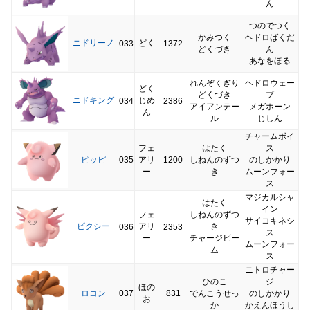
ん
つのでつく
かみつく
ヘドロばくだ
ニドリーノ
どく
033
1372
どくづき
ん
あなをほる
れんぞくぎり
ヘドロウェー
どく
どくづき
ブ
ニドキング
じめ
034
2386
アイアンテー
メガホーン
ん
ル
じしん
チャームボイ
フェ
はたく
ス
ピッピ
035
アリ
1200
しねんのずつ
のしかかり
ー
き
ムーンフォー
ス
マジカルシャ
はたく
イン
フェ
しねんのずつ
サイコキネシ
ピクシー
アリ
き
036
2353
ス
ー
チャージビー
ムーンフォー
ム
ス
ニトロチャー
ひのこ
ジ
ほの
ロコン
037
831
でんこうせっ
のしかかり
お
か
かえんほうし